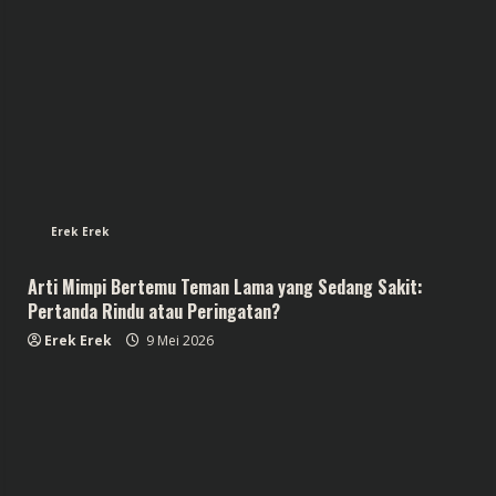
Erek Erek
Arti Mimpi Bertemu Teman Lama yang Sedang Sakit:
Pertanda Rindu atau Peringatan?
Erek Erek
9 Mei 2026