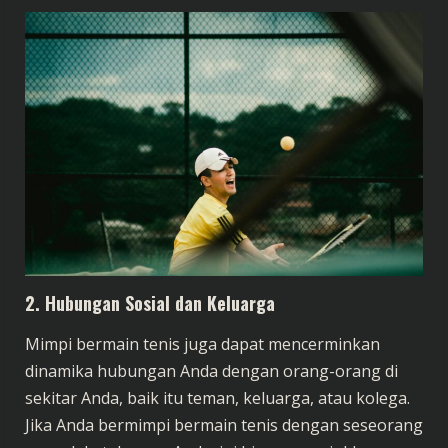
2.
Hubungan Sosial dan Keluarga
Mimpi bermain tenis juga dapat mencerminkan
dinamika hubungan Anda dengan orang-orang di
sekitar Anda, baik itu teman, keluarga, atau kolega.
Jika Anda bermimpi bermain tenis dengan seseorang