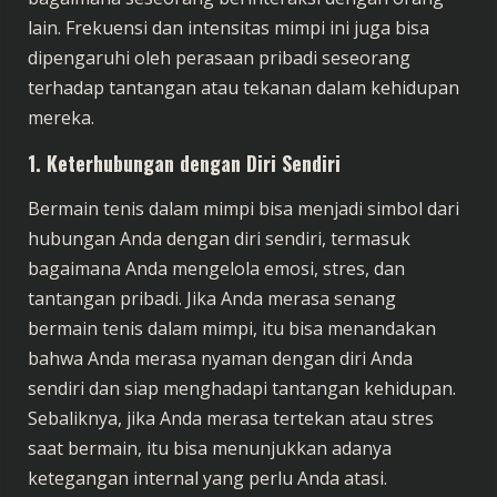
lain. Frekuensi dan intensitas mimpi ini juga bisa
dipengaruhi oleh perasaan pribadi seseorang
terhadap tantangan atau tekanan dalam kehidupan
mereka.
1.
Keterhubungan dengan Diri Sendiri
Bermain tenis dalam mimpi bisa menjadi simbol dari
hubungan Anda dengan diri sendiri, termasuk
bagaimana Anda mengelola emosi, stres, dan
tantangan pribadi. Jika Anda merasa senang
bermain tenis dalam mimpi, itu bisa menandakan
bahwa Anda merasa nyaman dengan diri Anda
sendiri dan siap menghadapi tantangan kehidupan.
Sebaliknya, jika Anda merasa tertekan atau stres
saat bermain, itu bisa menunjukkan adanya
ketegangan internal yang perlu Anda atasi.