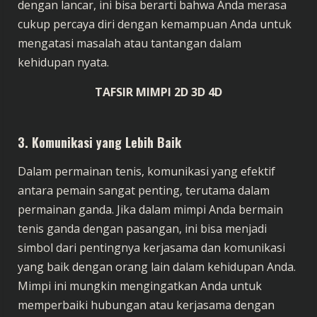
dengan lancar, ini bisa berarti bahwa Anda merasa
cukup percaya diri dengan kemampuan Anda untuk
mengatasi masalah atau tantangan dalam
kehidupan nyata.
TAFSIR MIMPI 2D 3D 4D
3.
Komunikasi yang Lebih Baik
Dalam permainan tenis, komunikasi yang efektif
antara pemain sangat penting, terutama dalam
permainan ganda. Jika dalam mimpi Anda bermain
tenis ganda dengan pasangan, ini bisa menjadi
simbol dari pentingnya kerjasama dan komunikasi
yang baik dengan orang lain dalam kehidupan Anda.
Mimpi ini mungkin mengingatkan Anda untuk
memperbaiki hubungan atau kerjasama dengan