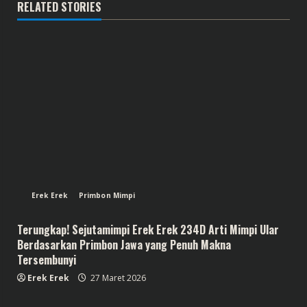
RELATED STORIES
Erek Erek
Primbon Mimpi
Terungkap! Sejutamimpi Erek Erek 234D Arti Mimpi Ular
Berdasarkan Primbon Jawa yang Penuh Makna
Tersembunyi
Erek Erek
27 Maret 2026