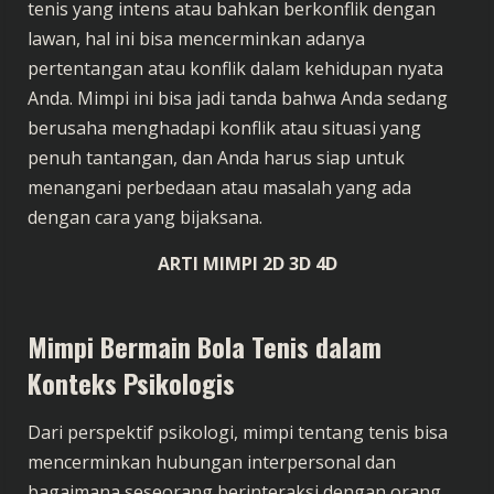
tenis yang intens atau bahkan berkonflik dengan
lawan, hal ini bisa mencerminkan adanya
pertentangan atau konflik dalam kehidupan nyata
Anda. Mimpi ini bisa jadi tanda bahwa Anda sedang
berusaha menghadapi konflik atau situasi yang
penuh tantangan, dan Anda harus siap untuk
menangani perbedaan atau masalah yang ada
dengan cara yang bijaksana.
ARTI MIMPI 2D 3D 4D
Mimpi Bermain Bola Tenis dalam
Konteks Psikologis
Dari perspektif psikologi, mimpi tentang tenis bisa
mencerminkan hubungan interpersonal dan
bagaimana seseorang berinteraksi dengan orang