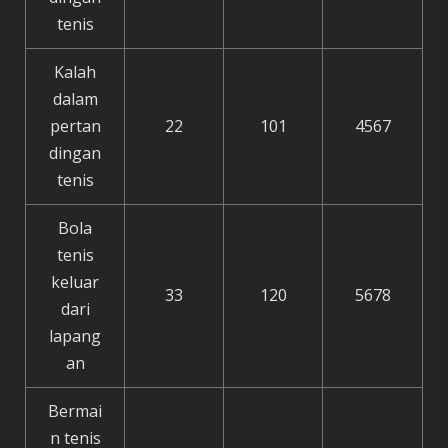
tenis
Kalah
dalam
pertan
22
101
4567
dingan
tenis
Bola
tenis
keluar
33
120
5678
dari
lapang
an
Bermai
n tenis