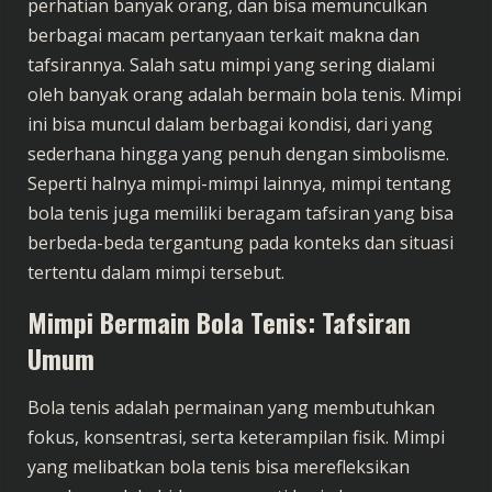
perhatian banyak orang, dan bisa memunculkan
berbagai macam pertanyaan terkait makna dan
tafsirannya. Salah satu mimpi yang sering dialami
oleh banyak orang adalah bermain bola tenis. Mimpi
ini bisa muncul dalam berbagai kondisi, dari yang
sederhana hingga yang penuh dengan simbolisme.
Seperti halnya mimpi-mimpi lainnya, mimpi tentang
bola tenis juga memiliki beragam tafsiran yang bisa
berbeda-beda tergantung pada konteks dan situasi
tertentu dalam mimpi tersebut.
Mimpi Bermain Bola Tenis: Tafsiran
Umum
Bola tenis adalah permainan yang membutuhkan
fokus, konsentrasi, serta keterampilan fisik. Mimpi
yang melibatkan bola tenis bisa merefleksikan