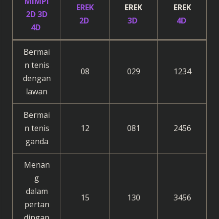
MIMPI
EREK
EREK
EREK
2D 3D
2D
3D
4D
4D
Bermai
n tenis
08
029
1234
dengan
lawan
Bermai
n tenis
12
081
2456
ganda
Menan
g
dalam
15
130
3456
pertan
dingan