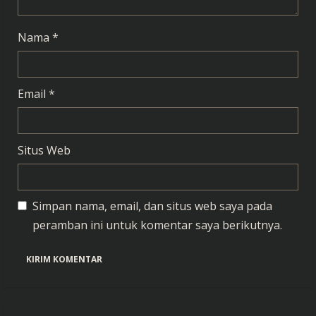
n
g
Nama
*
Email
*
Situs Web
Simpan nama, email, dan situs web saya pada
peramban ini untuk komentar saya berikutnya.