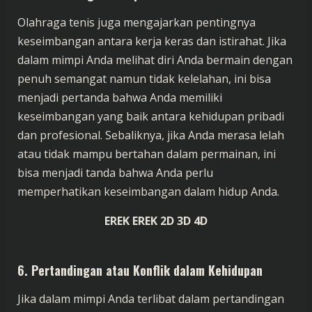
Olahraga tenis juga mengajarkan pentingnya
keseimbangan antara kerja keras dan istirahat. Jika
dalam mimpi Anda melihat diri Anda bermain dengan
penuh semangat namun tidak kelelahan, ini bisa
menjadi pertanda bahwa Anda memiliki
keseimbangan yang baik antara kehidupan pribadi
dan profesional. Sebaliknya, jika Anda merasa lelah
atau tidak mampu bertahan dalam permainan, ini
bisa menjadi tanda bahwa Anda perlu
memperhatikan keseimbangan dalam hidup Anda.
EREK EREK 2D 3D 4D
6.
Pertandingan atau Konflik dalam Kehidupan
Jika dalam mimpi Anda terlibat dalam pertandingan