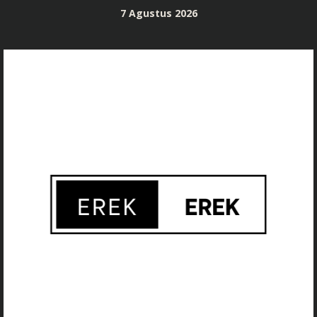
Skip
7 Agustus 2026
to
content