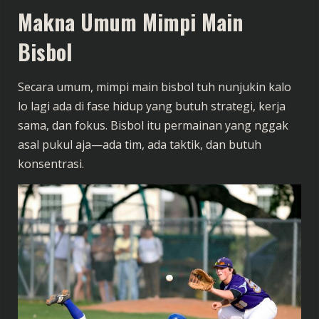
Makna Umum Mimpi Main
Bisbol
Secara umum, mimpi main bisbol tuh nunjukin kalo
lo lagi ada di fase hidup yang butuh strategi, kerja
sama, dan fokus. Bisbol itu permainan yang nggak
asal pukul aja—ada tim, ada taktik, dan butuh
konsentrasi.