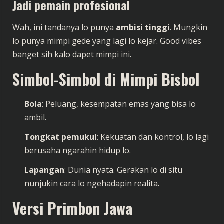
Jadi pemain profesional
Wah, ini tandanya lo punya
ambisi tinggi
. Mungkin
lo punya mimpi gede yang lagi lo kejar. Good vibes
banget sih kalo dapet mimpi ini.
Simbol-Simbol di Mimpi Bisbol
Bola
: Peluang, kesempatan emas yang bisa lo
ambil.
Tongkat pemukul
: Kekuatan dan kontrol, lo lagi
berusaha ngarahin hidup lo.
Lapangan
: Dunia nyata. Gerakan lo di situ
nunjukin cara lo ngehadapin realita.
Versi Primbon Jawa