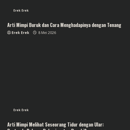
Erek Erek
Arti Mimpi Buruk dan Cara Menghadapinya dengan Tenang
Erek Erek
8 Mei 2026
Erek Erek
Arti Mimpi Melihat Seseorang Tidur dengan Ular: