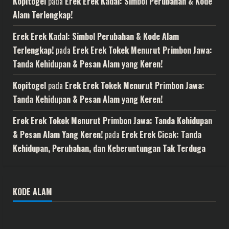
Kopitogel
pada
Erek Erek Kadal: Simbol Perubahan & Kode
Alam Terlengkap!
Erek Erek Kadal: Simbol Perubahan & Kode Alam
Terlengkap!
pada
Erek Erek Tokek Menurut Primbon Jawa:
Tanda Kehidupan & Pesan Alam yang Keren!
Kopitogel
pada
Erek Erek Tokek Menurut Primbon Jawa:
Tanda Kehidupan & Pesan Alam yang Keren!
Erek Erek Tokek Menurut Primbon Jawa: Tanda Kehidupan
& Pesan Alam Yang Keren!
pada
Erek Erek Cicak: Tanda
Kehidupan, Perubahan, dan Keberuntungan Tak Terduga
KODE ALAM