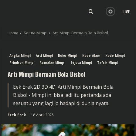
LIVE
Home
Sejuta Mimpi
Arti Mimpi Bermain Bola Bisbol
Angka Mimpi
Arti Mimpi
Buku Mimpi
Kode Alam
Kode Mimpi
Primbon Mimpi
Ramalan Mimpi
Sejuta Mimpi
Tafsir Mimpi
Arti Mimpi Bermain Bola Bisbol
Eek Erek 2D 3D 4D: Arti Mimpi Bermain Bola
Bisbol - Mimpi ini bisa jadi itu pertanda ada
sesuatu yang lagi lo hadapi di dunia nyata.
Erek Erek
18 April 2025