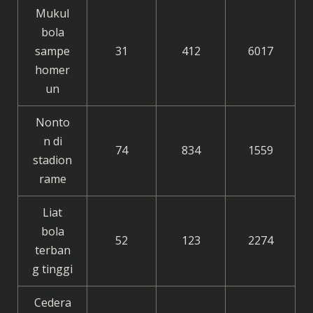
Mukul
bola
sampe
31
412
6017
homer
un
Nonto
n di
74
834
1559
stadion
rame
Liat
bola
52
123
2274
terban
g tinggi
Cedera