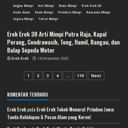
Angka Mimpi
Arti Mimpi
Buku Mimpi
Erek Erek 2D
Kode Alam
Kode Mimpi
Primbon Mimpi
Ramalan Mimpi
Sejuta Mimpi
Tafsir Mimpi
Erek Erek 38 Arti Mimpi Putra Raja, Kapal
Perang, Cendrawasih, Tong, Hamil, Bangau, dan
Balap Sepeda Motor
Erek Erek
16 Desember 2025
Paginasi
1
2
3
4
…
119
Next
pos
KOMENTAR TERBARU
Erek Erek
pada
Erek Erek Tokek Menurut Primbon Jawa:
Tanda Kehidupan & Pesan Alam yang Keren!