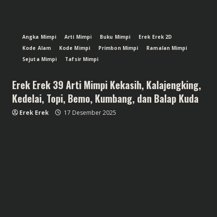
Angka Mimpi
Arti Mimpi
Buku Mimpi
Erek Erek 2D
Kode Alam
Kode Mimpi
Primbon Mimpi
Ramalan Mimpi
Sejuta Mimpi
Tafsir Mimpi
Erek Erek 39 Arti Mimpi Kekasih, Kalajengking,
Kedelai, Topi, Bemo, Kumbang, dan Balap Kuda
Erek Erek
17 Desember 2025