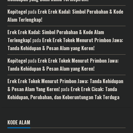
Kopitogel
pada
Erek Erek Kadal: Simbol Perubahan & Kode
Alam Terlengkap!
Erek Erek Kadal: Simbol Perubahan & Kode Alam
Terlengkap!
pada
Erek Erek Tokek Menurut Primbon Jawa:
Tanda Kehidupan & Pesan Alam yang Keren!
Kopitogel
pada
Erek Erek Tokek Menurut Primbon Jawa:
Tanda Kehidupan & Pesan Alam yang Keren!
Erek Erek Tokek Menurut Primbon Jawa: Tanda Kehidupan
& Pesan Alam Yang Keren!
pada
Erek Erek Cicak: Tanda
Kehidupan, Perubahan, dan Keberuntungan Tak Terduga
KODE ALAM