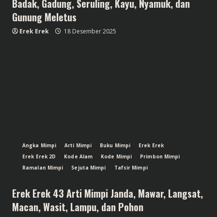
Badak, Gadung, Seruling, Kayu, Nyamuk, dan
Gunung Meletus
Erek Erek
18 Desember 2025
Angka Mimpi
Arti Mimpi
Buku Mimpi
Erek Erek
Erek Erek 2D
Kode Alam
Kode Mimpi
Primbon Mimpi
Ramalan Mimpi
Sejuta Mimpi
Tafsir Mimpi
Erek Erek 43 Arti Mimpi Janda, Mawar, Langsat,
Macan, Wasit, Lampu, dan Pohon