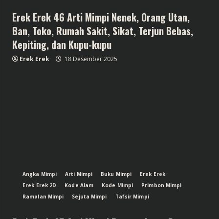
Erek Erek 46 Arti Mimpi Nenek, Orang Utan,
Ban, Toko, Rumah Sakit, Sikat, Terjun Bebas,
Kepiting, dan Kupu-kupu
Erek Erek
18 Desember 2025
Angka Mimpi
Arti Mimpi
Buku Mimpi
Erek Erek
Erek Erek 2D
Kode Alam
Kode Mimpi
Primbon Mimpi
Ramalan Mimpi
Sejuta Mimpi
Tafsir Mimpi