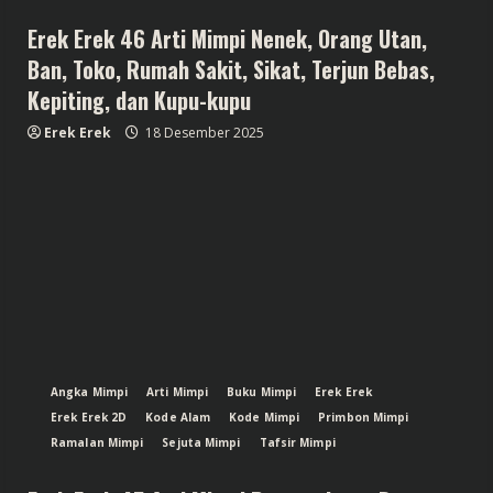
Erek Erek 46 Arti Mimpi Nenek, Orang Utan,
Ban, Toko, Rumah Sakit, Sikat, Terjun Bebas,
Kepiting, dan Kupu-kupu
Erek Erek
18 Desember 2025
Angka Mimpi
Arti Mimpi
Buku Mimpi
Erek Erek
Erek Erek 2D
Kode Alam
Kode Mimpi
Primbon Mimpi
Ramalan Mimpi
Sejuta Mimpi
Tafsir Mimpi