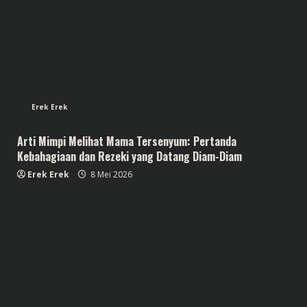
Erek Erek
Arti Mimpi Melihat Mama Tersenyum: Pertanda
Kebahagiaan dan Rezeki yang Datang Diam-Diam
Erek Erek
8 Mei 2026