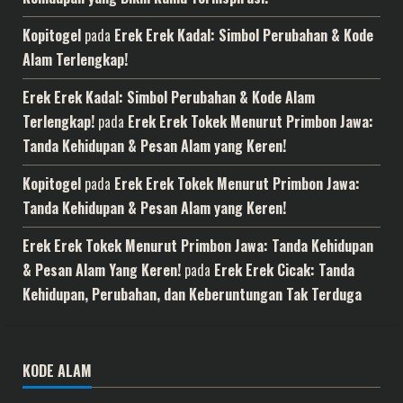
Kopitogel
pada
Erek Erek Kadal: Simbol Perubahan & Kode
Alam Terlengkap!
Erek Erek Kadal: Simbol Perubahan & Kode Alam
Terlengkap!
pada
Erek Erek Tokek Menurut Primbon Jawa:
Tanda Kehidupan & Pesan Alam yang Keren!
Kopitogel
pada
Erek Erek Tokek Menurut Primbon Jawa:
Tanda Kehidupan & Pesan Alam yang Keren!
Erek Erek Tokek Menurut Primbon Jawa: Tanda Kehidupan
& Pesan Alam Yang Keren!
pada
Erek Erek Cicak: Tanda
Kehidupan, Perubahan, dan Keberuntungan Tak Terduga
KODE ALAM