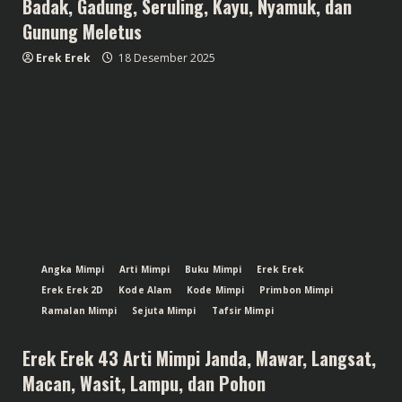
Badak, Gadung, Seruling, Kayu, Nyamuk, dan
Gunung Meletus
Erek Erek
18 Desember 2025
Angka Mimpi
Arti Mimpi
Buku Mimpi
Erek Erek
Erek Erek 2D
Kode Alam
Kode Mimpi
Primbon Mimpi
Ramalan Mimpi
Sejuta Mimpi
Tafsir Mimpi
Erek Erek 43 Arti Mimpi Janda, Mawar, Langsat,
Macan, Wasit, Lampu, dan Pohon