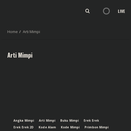
LIVE
Home
Arti Mimpi
Arti Mimpi
Angka Mimpi
Arti Mimpi
Buku Mimpi
Erek Erek
Erek Erek 2D
Kode Alam
Kode Mimpi
Primbon Mimpi