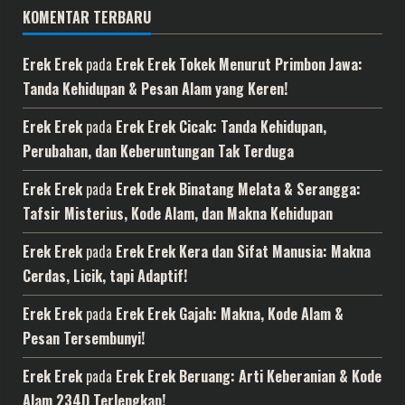
KOMENTAR TERBARU
Erek Erek
pada
Erek Erek Tokek Menurut Primbon Jawa:
Tanda Kehidupan & Pesan Alam yang Keren!
Erek Erek
pada
Erek Erek Cicak: Tanda Kehidupan,
Perubahan, dan Keberuntungan Tak Terduga
Erek Erek
pada
Erek Erek Binatang Melata & Serangga:
Tafsir Misterius, Kode Alam, dan Makna Kehidupan
Erek Erek
pada
Erek Erek Kera dan Sifat Manusia: Makna
Cerdas, Licik, tapi Adaptif!
Erek Erek
pada
Erek Erek Gajah: Makna, Kode Alam &
Pesan Tersembunyi!
Erek Erek
pada
Erek Erek Beruang: Arti Keberanian & Kode
Alam 234D Terlengkap!