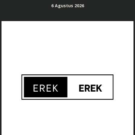
Skip
6 Agustus 2026
to
content