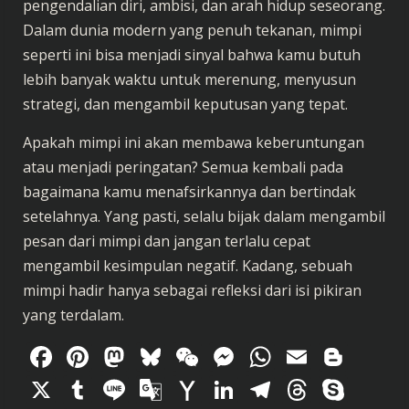
pengendalian diri, ambisi, dan arah hidup seseorang.
Dalam dunia modern yang penuh tekanan, mimpi
seperti ini bisa menjadi sinyal bahwa kamu butuh
lebih banyak waktu untuk merenung, menyusun
strategi, dan mengambil keputusan yang tepat.
Apakah mimpi ini akan membawa keberuntungan
atau menjadi peringatan? Semua kembali pada
bagaimana kamu menafsirkannya dan bertindak
setelahnya. Yang pasti, selalu bijak dalam mengambil
pesan dari mimpi dan jangan terlalu cepat
mengambil kesimpulan negatif. Kadang, sebuah
mimpi hadir hanya sebagai refleksi dari isi pikiran
yang terdalam.
Facebook
Pinterest
Mastodon
Bluesky
WeChat
Messenger
WhatsAp
Email
Blog
X
Tumblr
Line
Google
Yahoo
LinkedIn
Telegram
Thread
Sky