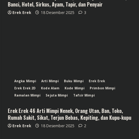
Banci, Hotel, Sirkus, Ayam, Tapir, dan Penyair
Erek Erek
18 Desember 2025
3
Angka Mimpi
Arti Mimpi
Buku Mimpi
Erek Erek
Erek Erek 2D
Kode Alam
Kode Mimpi
Primbon Mimpi
Ramalan Mimpi
Sejuta Mimpi
Tafsir Mimpi
Erek Erek 46 Arti Mimpi Nenek, Orang Utan, Ban, Toko,
Rumah Sakit, Sikat, Terjun Bebas, Kepiting, dan Kupu-kupu
Erek Erek
18 Desember 2025
2