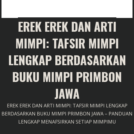
EREK EREK DAN ARTI
MIMPI: TAFSIR MIMPI
LENGKAP BERDASARKAN
BUKU MIMPI PRIMBON
JAWA
EREK EREK DAN ARTI MIMPI: TAFSIR MIMPI LENGKAP
BERDASARKAN BUKU MIMPI PRIMBON JAWA – PANDUAN
LENGKAP MENAFSIRKAN SETIAP MIMPIMU