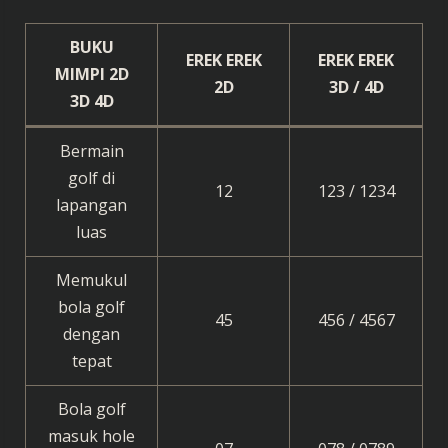
BUKU
EREK EREK
EREK EREK
MIMPI 2D
2D
3D / 4D
3D 4D
Bermain
golf di
12
123 / 1234
lapangan
luas
Memukul
bola golf
45
456 / 4567
dengan
tepat
Bola golf
masuk hole