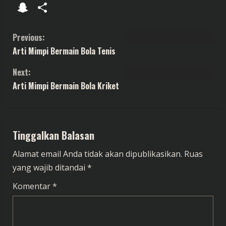
Translate
Mail
Snapchat
Share
C
Previous:
Arti Mimpi Bermain Bola Tenis
o
Next:
n
Arti Mimpi Bermain Bola Kriket
t
i
Tinggalkan Balasan
n
Alamat email Anda tidak akan dipublikasikan.
Ruas
u
yang wajib ditandai
*
e
Komentar
*
R