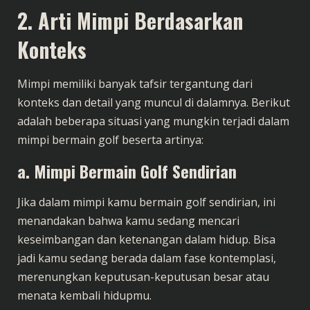
2. Arti Mimpi Berdasarkan
Konteks
Mimpi memiliki banyak tafsir tergantung dari
konteks dan detail yang muncul di dalamnya. Berikut
adalah beberapa situasi yang mungkin terjadi dalam
mimpi bermain golf beserta artinya:
a. Mimpi Bermain Golf Sendirian
Jika dalam mimpi kamu bermain golf sendirian, ini
menandakan bahwa kamu sedang mencari
keseimbangan dan ketenangan dalam hidup. Bisa
jadi kamu sedang berada dalam fase kontemplasi,
merenungkan keputusan-keputusan besar atau
menata kembali hidupmu.