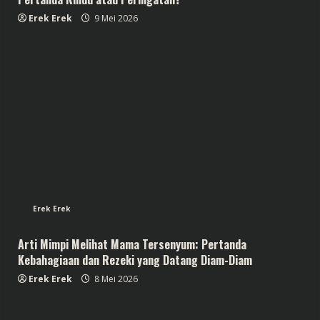
Erek Erek
9 Mei 2026
Erek Erek
Arti Mimpi Melihat Mama Tersenyum: Pertanda
Kebahagiaan dan Rezeki yang Datang Diam-Diam
Erek Erek
8 Mei 2026