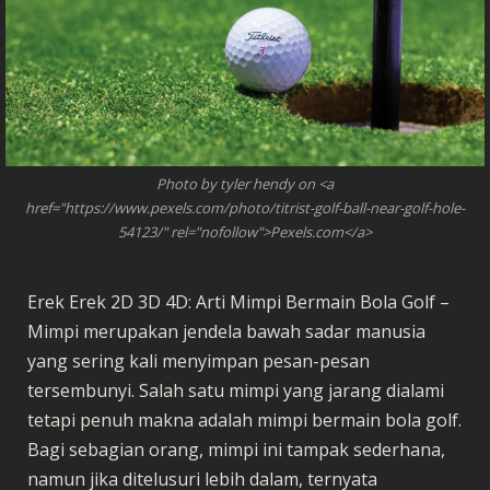
Photo by tyler hendy on <a
href="https://www.pexels.com/photo/titrist-golf-ball-near-golf-hole-
54123/" rel="nofollow">Pexels.com</a>
Erek Erek 2D 3D 4D: Arti Mimpi Bermain Bola Golf –
Mimpi merupakan jendela bawah sadar manusia
yang sering kali menyimpan pesan-pesan
tersembunyi. Salah satu mimpi yang jarang dialami
tetapi penuh makna adalah mimpi bermain bola golf.
Bagi sebagian orang, mimpi ini tampak sederhana,
namun jika ditelusuri lebih dalam, ternyata