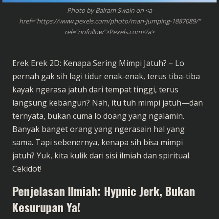
Photo by Balram Swain on <a
href="https://www.pexels.com/photo/man-jumping-1887089/"
rel="nofollow">Pexels.com</a>
Erek Erek 2D: Kenapa Sering Mimpi Jatuh? – Lo
pernah gak sih lagi tidur enak-enak, terus tiba-tiba
kayak ngerasa jatuh dari tempat tinggi, terus
langsung kebangun? Nah, itu tuh mimpi jatuh—dan
ternyata, bukan cuma lo doang yang ngalamin.
Banyak banget orang yang ngerasain hal yang
sama. Tapi sebenernya, kenapa sih bisa mimpi
jatuh? Yuk, kita kulik dari sisi ilmiah dan spiritual.
Cekidot!
Penjelasan Ilmiah: Hypnic Jerk, Bukan
Kesurupan Ya!