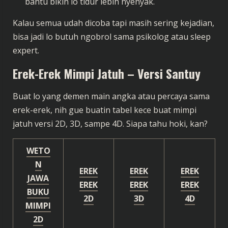
bantu bikin lo tidur lebih nyenyak.
Kalau semua udah dicoba tapi masih sering kejadian,
bisa jadi lo butuh ngobrol sama psikolog atau sleep
expert.
Erek-Erek Mimpi Jatuh – Versi Santuy
Buat lo yang demen main angka atau percaya sama
erek-erek, nih gue buatin tabel kece buat mimpi
jatuh versi 2D, 3D, sampe 4D. Siapa tahu hoki, kan?
WETO
N
EREK
EREK
EREK
JAWA
EREK
EREK
EREK
BUKU
2D
3D
4D
MIMPI
2D