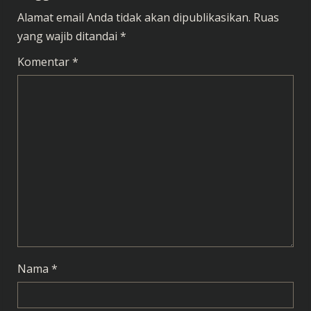
n
Alamat email Anda tidak akan dipublikasikan.
Ruas
u
yang wajib ditandai
*
e
Komentar
*
R
e
a
d
i
n
g
Nama
*