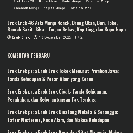
Erek Erek 2D
Kode Alam
Kode Mimpi
Primbon Mimpi
Ramalan Mimpi
Sejuta Mimpi
Tafsir Mimpi
Erek Erek 46 Arti Mimpi Nenek, Orang Utan, Ban, Toko,
Rumah Sakit, Sikat, Terjun Bebas, Kepiting, dan Kupu-kupu
Erek Erek
18 Desember 2025
2
KOMENTAR TERBARU
Erek Erek
pada
Erek Erek Tokek Menurut Primbon Jawa:
Tanda Kehidupan & Pesan Alam yang Keren!
Erek Erek
pada
Erek Erek Cicak: Tanda Kehidupan,
Perubahan, dan Keberuntungan Tak Terduga
Erek Erek
pada
Erek Erek Binatang Melata & Serangga:
Tafsir Misterius, Kode Alam, dan Makna Kehidupan
Erek Erek
pada
Erek Erek Kera dan Sifat Manusia: Makna