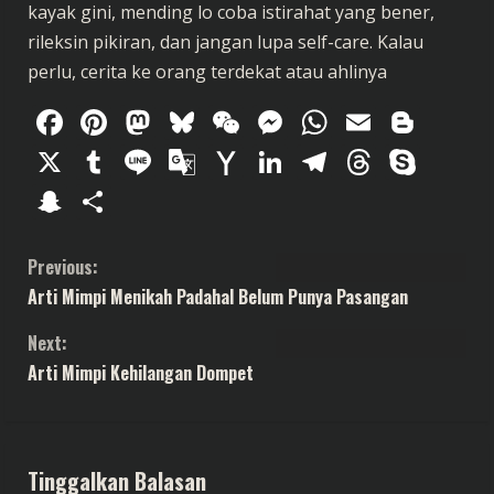
kayak gini, mending lo coba istirahat yang bener,
rileksin pikiran, dan jangan lupa self-care. Kalau
perlu, cerita ke orang terdekat atau ahlinya
Facebook
Pinterest
Mastodon
Bluesky
WeChat
Messenger
WhatsAp
Email
Blog
X
Tumblr
Line
Google
Yahoo
LinkedIn
Telegram
Thread
Sky
Translate
Mail
Snapchat
Share
C
Previous:
Arti Mimpi Menikah Padahal Belum Punya Pasangan
o
Next:
n
Arti Mimpi Kehilangan Dompet
t
i
Tinggalkan Balasan