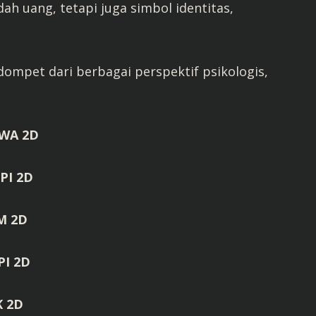
 uang, tetapi juga simbol identitas,
dompet dari berbagai perspektif psikologis,
WA 2D
PI 2D
M 2D
I 2D
K 2D