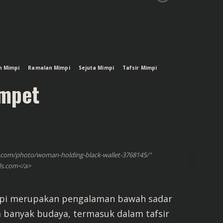
n Mimpi
Ramalan Mimpi
Sejuta Mimpi
Tafsir Mimpi
ompet
s.com/photo/woman-holding-black-wallet-3768145/"
ls.com</a>
impi merupakan pengalaman bawah sadar
 banyak budaya, termasuk dalam tafsir