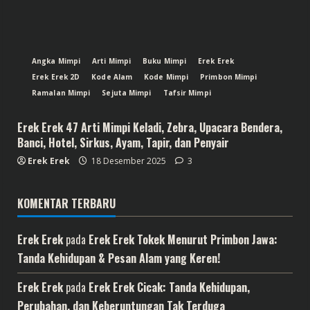
Angka Mimpi
Arti Mimpi
Buku Mimpi
Erek Erek
Erek Erek 2D
Kode Alam
Kode Mimpi
Primbon Mimpi
Ramalan Mimpi
Sejuta Mimpi
Tafsir Mimpi
Erek Erek 47 Arti Mimpi Keladi, Zebra, Upacara Bendera,
Banci, Hotel, Sirkus, Ayam, Tapir, dan Penyair
Erek Erek
18 Desember 2025
3
KOMENTAR TERBARU
Erek Erek
pada
Erek Erek Tokek Menurut Primbon Jawa:
Tanda Kehidupan & Pesan Alam yang Keren!
Erek Erek
pada
Erek Erek Cicak: Tanda Kehidupan,
Perubahan, dan Keberuntungan Tak Terduga