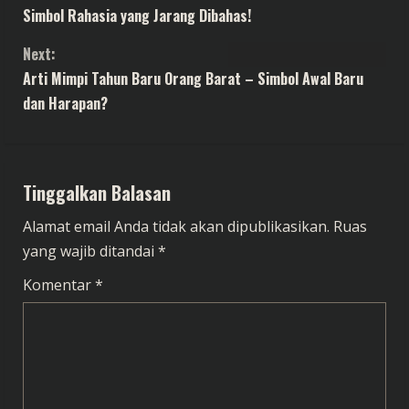
o
Simbol Rahasia yang Jarang Dibahas!
n
Next:
t
Arti Mimpi Tahun Baru Orang Barat – Simbol Awal Baru
dan Harapan?
i
n
Tinggalkan Balasan
u
Alamat email Anda tidak akan dipublikasikan.
Ruas
e
yang wajib ditandai
*
R
Komentar
*
e
a
d