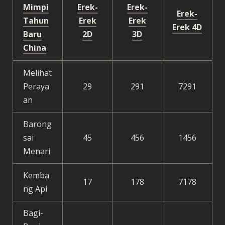
Mimpi
Erek-
Erek-
Erek-
Tahun
Erek
Erek
Erek 4D
Baru
2D
3D
China
Melihat
Peraya
29
291
7291
an
Barong
sai
45
456
1456
Menari
Kemba
17
178
7178
ng Api
Bagi-