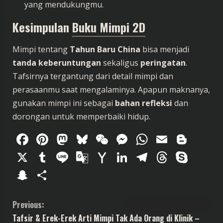
yang mendukungmu.
Kesimpulan
Buku Mimpi 2D
Mimpi tentang
Tahun Baru China
bisa menjadi
tanda keberuntungan
sekaligus
peringatan
.
Tafsirnya tergantung dari detail mimpi dan
perasaanmu saat mengalaminya. Apapun maknanya,
gunakan mimpi ini sebagai
bahan refleksi
dan
dorongan untuk memperbaiki hidup.
Facebook
Pinterest
Mastodon
Bluesky
WeChat
Messenger
WhatsAp
Email
Blog
X
Tumblr
Line
Google
Yahoo
LinkedIn
Telegram
Thread
Sky
Translate
Mail
Snapchat
Share
C
Previous:
Tafsir & Erek-Erek Arti Mimpi Tak Ada Orang di Klinik –