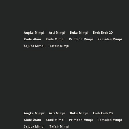
Angka Mimpi
Arti Mimpi
Buku Mimpi
Erek Erek 2D
Kode Alam
Kode Mimpi
Primbon Mimpi
Ramalan Mimpi
Sejuta Mimpi
Tafsir Mimpi
Angka Mimpi
Arti Mimpi
Buku Mimpi
Erek Erek 2D
Kode Alam
Kode Mimpi
Primbon Mimpi
Ramalan Mimpi
Sejuta Mimpi
Tafsir Mimpi