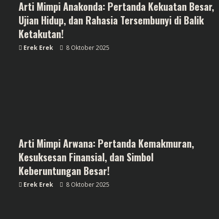
Arti Mimpi Anakonda: Pertanda Kekuatan Besar,
Ujian Hidup, dan Rahasia Tersembunyi di Balik
Ketakutan!
Erek Erek
8 Oktober 2025
Arti Mimpi Arwana: Pertanda Kemakmuran,
Kesuksesan Finansial, dan Simbol
Keberuntungan Besar!
Erek Erek
8 Oktober 2025