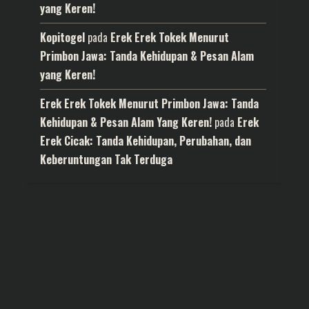
yang Keren!
Kopitogel
pada
Erek Erek Tokek Menurut
Primbon Jawa: Tanda Kehidupan & Pesan Alam
yang Keren!
Erek Erek Tokek Menurut Primbon Jawa: Tanda
Kehidupan & Pesan Alam Yang Keren!
pada
Erek
Erek Cicak: Tanda Kehidupan, Perubahan, dan
Keberuntungan Tak Terduga