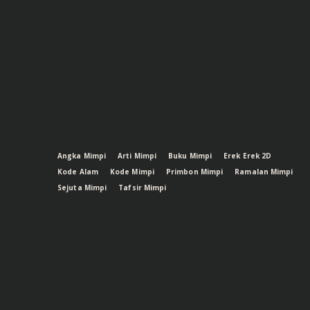
Angka Mimpi
Arti Mimpi
Buku Mimpi
Erek Erek 2D
Kode Alam
Kode Mimpi
Primbon Mimpi
Ramalan Mimpi
Sejuta Mimpi
Tafsir Mimpi