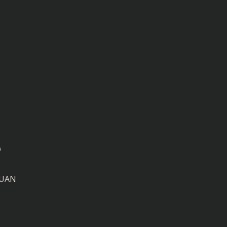
A
DUAN