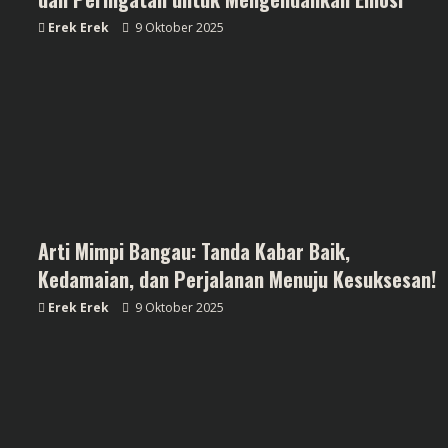
Erek Erek
9 Oktober 2025
Arti Mimpi Bangau: Tanda Kabar Baik,
Kedamaian, dan Perjalanan Menuju Kesuksesan!
Erek Erek
9 Oktober 2025