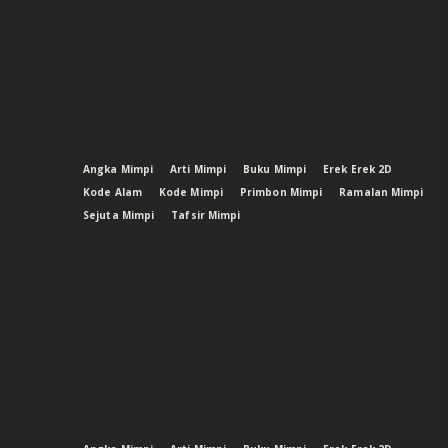
Angka Mimpi
Arti Mimpi
Buku Mimpi
Erek Erek 2D
Kode Alam
Kode Mimpi
Primbon Mimpi
Ramalan Mimpi
Sejuta Mimpi
Tafsir Mimpi