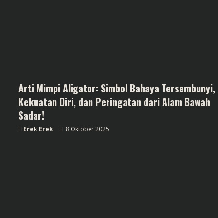
Arti Mimpi Aligator: Simbol Bahaya Tersembunyi,
Kekuatan Diri, dan Peringatan dari Alam Bawah
Sadar!
Erek Erek
8 Oktober 2025