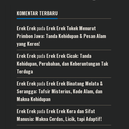
KOMENTAR TERBARU
Erek Erek
pada
Erek Erek Tokek Menurut
Primbon Jawa: Tanda Kehidupan & Pesan Alam
yang Keren!
Erek Erek
pada
Erek Erek Cicak: Tanda
Kehidupan, Perubahan, dan Keberuntungan Tak
Terduga
Erek Erek
pada
Erek Erek Binatang Melata &
Serangga: Tafsir Misterius, Kode Alam, dan
Makna Kehidupan
Erek Erek
pada
Erek Erek Kera dan Sifat
Manusia: Makna Cerdas, Licik, tapi Adaptif!