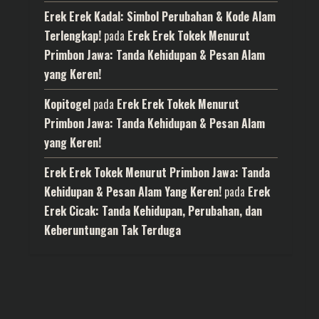
Erek Erek Kadal: Simbol Perubahan & Kode Alam
Terlengkap!
pada
Erek Erek Tokek Menurut
Primbon Jawa: Tanda Kehidupan & Pesan Alam
yang Keren!
Kopitogel
pada
Erek Erek Tokek Menurut
Primbon Jawa: Tanda Kehidupan & Pesan Alam
yang Keren!
Erek Erek Tokek Menurut Primbon Jawa: Tanda
Kehidupan & Pesan Alam Yang Keren!
pada
Erek
Erek Cicak: Tanda Kehidupan, Perubahan, dan
Keberuntungan Tak Terduga