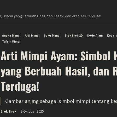
, Usaha yang Berbuah Hasil, dan Rezeki dari Arah Tak Terduga!
Angka Mimpi
Arti Mimpi
Buku Mimpi
Erek Erek 2D
Kode Alam
Kode 
Tafsir Mimpi
Arti Mimpi Ayam: Simbol
yang Berbuah Hasil, dan R
Terduga!
Gambar anjing sebagai simbol mimpi tentang kes
Erek Erek
8 Oktober 2025