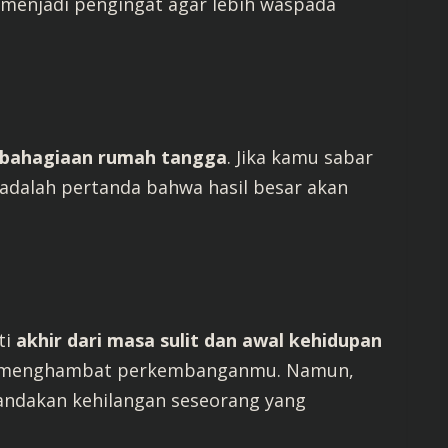
 menjadi pengingat agar lebih waspada
ebahagiaan rumah tangga
. Jika kamu sabar
i adalah pertanda bahwa hasil besar akan
ti
akhir dari masa sulit dan awal kehidupan
ng menghambat perkembanganmu. Namun,
andakan kehilangan seseorang yang