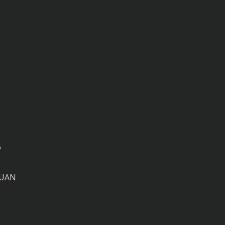
A
DUAN