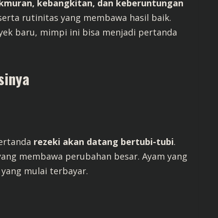
muran, kebangkitan, dan keberuntungan
serta rutinitas yang membawa hasil baik.
k baru, mimpi ini bisa menjadi pertanda
sinya
pertanda
rezeki akan datang bertubi-tubi
.
ik yang membawa perubahan besar. Ayam yang
yang mulai terbayar.