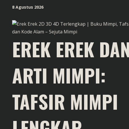
Skip
8 Agustus 2026
to
content
EREK EREK DA
ARTI MIMPI:
TAFSIR MIMPI
LENGKAP