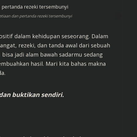
etiaan dan pertanda rezeki tersembunyi
sitif dalam kehidupan seseorang. Dalam
ngat, rezeki, dan tanda awal dari sebuah
, bisa jadi alam bawah sadarmu sedang
mbuahkan hasil. Mari kita bahas makna
a.
 dan buktikan sendiri.