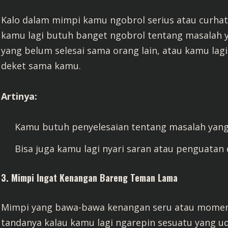
Kalo dalam mimpi kamu ngobrol serius atau curhat 
kamu lagi butuh banget ngobrol tentang masalah 
yang belum selesai sama orang lain, atau kamu lag
deket sama kamu.
Artinya:
Kamu butuh penyelesaian tentang masalah yang 
Bisa juga kamu lagi nyari saran atau penguatan
3.
Mimpi Ingat Kenangan Bareng Teman Lama
Mimpi yang bawa-bawa kenangan seru atau momen
tandanya kalau kamu lagi ngarepin sesuatu yang uda