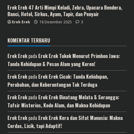
Erek Erek 47 Arti Mimpi Keladi, Zebra, Upacara Bendera,
Banci, Hotel, Sirkus, Ayam, Tapir, dan Penyair
Erek Erek
18 Desember 2025
3
KOMENTAR TERBARU
Erek Erek
pada
Erek Erek Tokek Menurut Primbon Jawa:
Tanda Kehidupan & Pesan Alam yang Keren!
Erek Erek
pada
Erek Erek Cicak: Tanda Kehidupan,
Perubahan, dan Keberuntungan Tak Terduga
Erek Erek
pada
Erek Erek Binatang Melata & Serangga:
Tafsir Misterius, Kode Alam, dan Makna Kehidupan
Erek Erek
pada
Erek Erek Kera dan Sifat Manusia: Makna
Cerdas, Licik, tapi Adaptif!