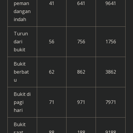
peman
41
641
9641
dangan
indah
Turun
dari
56
756
1756
bukit
Bukit
berbat
62
862
3862
u
Bukit di
pagi
71
971
7971
hari
Bukit
saat
88
188
9188