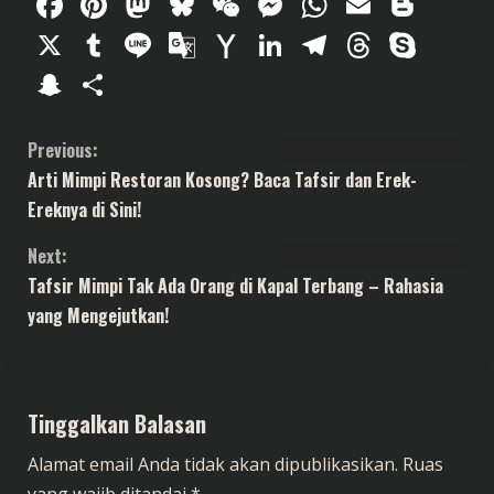
Facebook
Pinterest
Mastodon
Bluesky
WeChat
Messenger
WhatsAp
Email
Blog
X
Tumblr
Line
Google
Yahoo
LinkedIn
Telegram
Thread
Sky
Translate
Mail
Snapchat
Share
C
Previous:
Arti Mimpi Restoran Kosong? Baca Tafsir dan Erek-
o
Ereknya di Sini!
n
Next:
t
Tafsir Mimpi Tak Ada Orang di Kapal Terbang – Rahasia
yang Mengejutkan!
i
n
Tinggalkan Balasan
u
Alamat email Anda tidak akan dipublikasikan.
Ruas
e
yang wajib ditandai
*