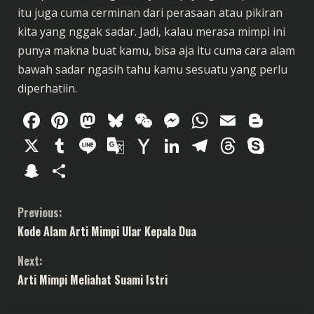
itu juga cuma cerminan dari perasaan atau pikiran
kita yang nggak sadar. Jadi, kalau merasa mimpi ini
punya makna buat kamu, bisa aja itu cuma cara alam
bawah sadar ngasih tahu kamu sesuatu yang perlu
diperhatiin.
Facebook
Pinterest
Mastodon
Bluesky
WeChat
Messenger
WhatsAp
Email
Blog
X
Tumblr
Line
Google
Yahoo
LinkedIn
Telegram
Thread
Sky
Translate
Mail
Snapchat
Share
C
Previous:
Kode Alam Arti Mimpi Ular Kepala Dua
o
Next:
n
Arti Mimpi Meliahat Suami Istri
t