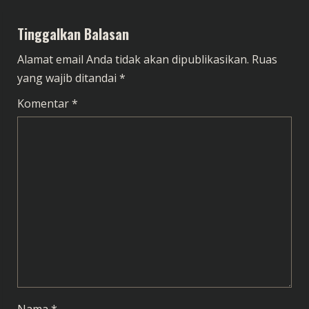
i
Tinggalkan Balasan
n
Alamat email Anda tidak akan dipublikasikan.
Ruas
u
yang wajib ditandai
*
e
Komentar
*
R
e
a
d
i
n