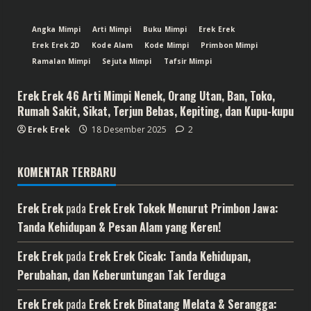
Angka Mimpi
Arti Mimpi
Buku Mimpi
Erek Erek
Erek Erek 2D
Kode Alam
Kode Mimpi
Primbon Mimpi
Ramalan Mimpi
Sejuta Mimpi
Tafsir Mimpi
Erek Erek 46 Arti Mimpi Nenek, Orang Utan, Ban, Toko,
Rumah Sakit, Sikat, Terjun Bebas, Kepiting, dan Kupu-kupu
Erek Erek
18 Desember 2025
2
KOMENTAR TERBARU
Erek Erek
pada
Erek Erek Tokek Menurut Primbon Jawa:
Tanda Kehidupan & Pesan Alam yang Keren!
Erek Erek
pada
Erek Erek Cicak: Tanda Kehidupan,
Perubahan, dan Keberuntungan Tak Terduga
Erek Erek
pada
Erek Erek Binatang Melata & Serangga: