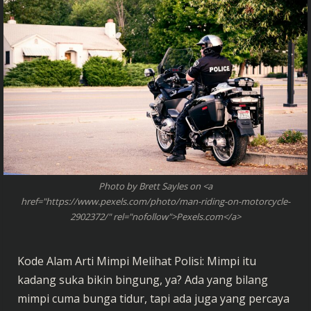
Photo by Brett Sayles on <a
href="https://www.pexels.com/photo/man-riding-on-motorcycle-
2902372/" rel="nofollow">Pexels.com</a>
Kode Alam Arti Mimpi Melihat Polisi: Mimpi itu
kadang suka bikin bingung, ya? Ada yang bilang
mimpi cuma bunga tidur, tapi ada juga yang percaya