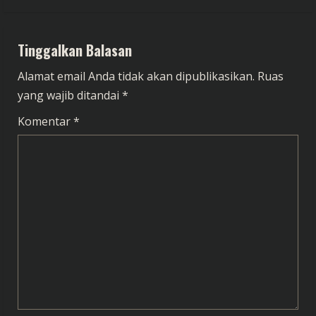
t
i
Tinggalkan Balasan
n
Alamat email Anda tidak akan dipublikasikan.
Ruas
u
yang wajib ditandai
*
e
Komentar
*
R
e
a
d
i
n