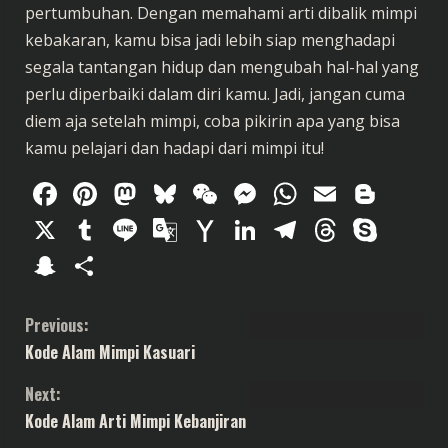
pertumbuhan. Dengan memahami arti dibalik mimpi
kebakaran, kamu bisa jadi lebih siap menghadapi
segala tantangan hidup dan mengubah hal-hal yang
perlu diperbaiki dalam diri kamu. Jadi, jangan cuma
diem aja setelah mimpi, coba pikirin apa yang bisa
kamu pelajari dan hadapi dari mimpi itu!
Facebook
Pinterest
Mastodon
Bluesky
WeChat
Messenger
WhatsAp
Email
Blog
X
Tumblr
Line
Google
Yahoo
LinkedIn
Telegram
Thread
Sky
Translate
Mail
Snapchat
Share
C
Previous:
Kode Alam Mimpi Kasuari
o
Next:
n
Kode Alam Arti Mimpi Kebanjiran