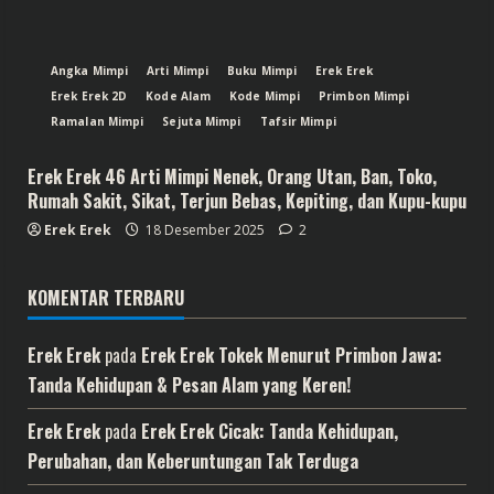
Angka Mimpi
Arti Mimpi
Buku Mimpi
Erek Erek
Erek Erek 2D
Kode Alam
Kode Mimpi
Primbon Mimpi
Ramalan Mimpi
Sejuta Mimpi
Tafsir Mimpi
Erek Erek 46 Arti Mimpi Nenek, Orang Utan, Ban, Toko,
Rumah Sakit, Sikat, Terjun Bebas, Kepiting, dan Kupu-kupu
Erek Erek
18 Desember 2025
2
KOMENTAR TERBARU
Erek Erek
pada
Erek Erek Tokek Menurut Primbon Jawa:
Tanda Kehidupan & Pesan Alam yang Keren!
Erek Erek
pada
Erek Erek Cicak: Tanda Kehidupan,
Perubahan, dan Keberuntungan Tak Terduga