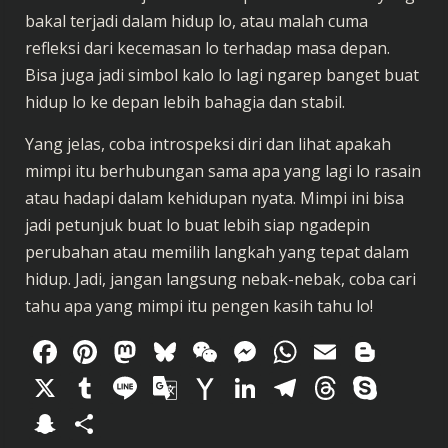
bakal terjadi dalam hidup lo, atau malah cuma
refleksi dari kecemasan lo terhadap masa depan.
Bisa juga jadi simbol kalo lo lagi ngarep banget buat
hidup lo ke depan lebih bahagia dan stabil.
Yang jelas, coba introspeksi diri dan lihat apakah
mimpi itu berhubungan sama apa yang lagi lo rasain
atau hadapi dalam kehidupan nyata. Mimpi ini bisa
jadi petunjuk buat lo buat lebih siap ngadepin
perubahan atau memilih langkah yang tepat dalam
hidup. Jadi, jangan langsung nebak-nebak, coba cari
tahu apa yang mimpi itu pengen kasih tahu lo!
Facebook
Pinterest
Mastodon
Bluesky
WeChat
Messenger
WhatsAp
Email
Blog
X
Tumblr
Line
Google
Yahoo
LinkedIn
Telegram
Thread
Sky
Translate
Mail
Snapchat
Share