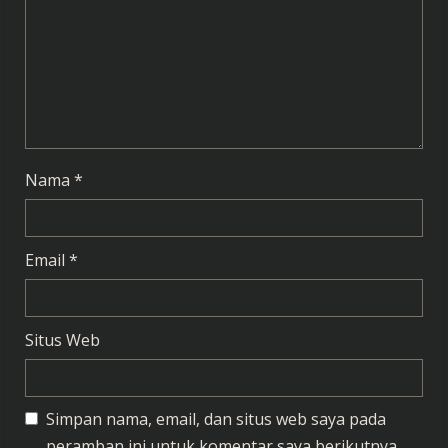
a
d
i
n
g
Nama
*
Email
*
Situs Web
Simpan nama, email, dan situs web saya pada
peramban ini untuk komentar saya berikutnya.