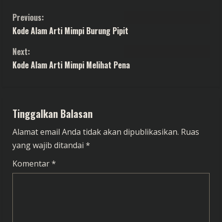
C
Previous:
Kode Alam Arti Mimpi Burung Pipit
o
Next:
n
Kode Alam Arti Mimpi Melihat Pena
t
i
Tinggalkan Balasan
n
Alamat email Anda tidak akan dipublikasikan.
Ruas
u
yang wajib ditandai
*
e
Komentar
*
R
e