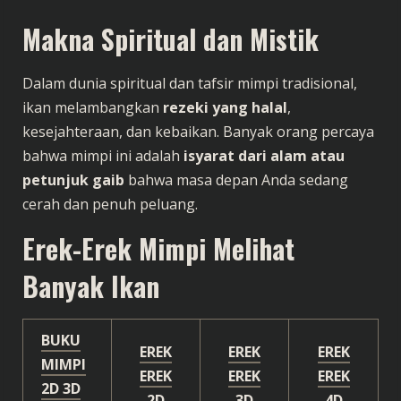
Makna Spiritual dan Mistik
Dalam dunia spiritual dan tafsir mimpi tradisional,
ikan melambangkan
rezeki yang halal
,
kesejahteraan, dan kebaikan. Banyak orang percaya
bahwa mimpi ini adalah
isyarat dari alam atau
petunjuk gaib
bahwa masa depan Anda sedang
cerah dan penuh peluang.
Erek-Erek Mimpi Melihat
Banyak Ikan
BUKU
EREK
EREK
EREK
MIMPI
EREK
EREK
EREK
2D
3D
2D
3D
4D