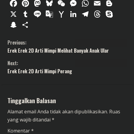
Facebook
Pinterest
Mastodon
Bluesky
WeChat
Messenger
WhatsAp
Email
Blog
X
Tumblr
Line
Google
Yahoo
LinkedIn
Telegram
Thread
Sky
Translate
Mail
Snapchat
Share
C
Previous:
Erek Erek 2D Arti Mimpi Melihat Banyak Anak Ular
o
Next:
n
Erek Erek 2D Arti Mimpi Perang
t
i
Tinggalkan Balasan
n
Alamat email Anda tidak akan dipublikasikan.
Ruas
u
yang wajib ditandai
*
e
Komentar
*