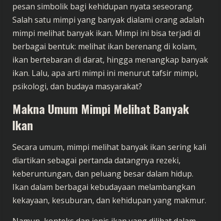
pesan simbolik bagi kehidupan nyata seseorang.
Salah satu mimpi yang banyak dialami orang adalah
mimpi melihat banyak ikan. Mimpi ini bisa terjadi di
berbagai bentuk: melihat ikan berenang di kolam,
ikan bertebaran di darat, hingga menangkap banyak
ikan. Lalu, apa arti mimpi ini menurut tafsir mimpi,
psikologi, dan budaya masyarakat?
Makna Umum Mimpi Melihat Banyak
Ikan
Secara umum, mimpi melihat banyak ikan sering kali
diartikan sebagai pertanda datangnya rezeki,
keberuntungan, dan peluang besar dalam hidup.
Ikan dalam berbagai kebudayaan melambangkan
kekayaan, kesuburan, dan kehidupan yang makmur.