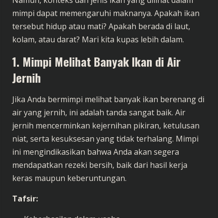
Namun, konteks dan jenis ikan yang dilihat dalam
mimpi dapat memengaruhi maknanya. Apakah ikan
tersebut hidup atau mati? Apakah berada di laut,
kolam, atau darat? Mari kita kupas lebih dalam.
1. Mimpi Melihat Banyak Ikan di Air
Jernih
Jika Anda bermimpi melihat banyak ikan berenang di
air yang jernih, ini adalah tanda sangat baik. Air
jernih mencerminkan kejernihan pikiran, ketulusan
niat, serta kesuksesan yang tidak terhalang. Mimpi
ini mengindikasikan bahwa Anda akan segera
mendapatkan rezeki bersih, baik dari hasil kerja
keras maupun keberuntungan.
Tafsir: