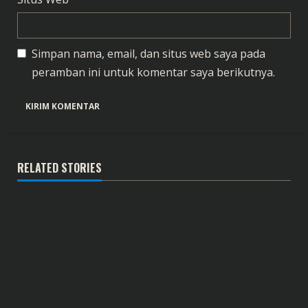
Simpan nama, email, dan situs web saya pada
peramban ini untuk komentar saya berikutnya.
RELATED STORIES