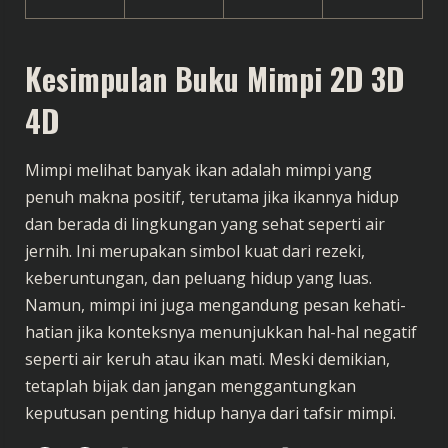
Kesimpulan
Buku Mimpi 2D 3D
4D
Mimpi melihat banyak ikan adalah mimpi yang
penuh makna positif, terutama jika ikannya hidup
dan berada di lingkungan yang sehat seperti air
jernih. Ini merupakan simbol kuat dari rezeki,
keberuntungan, dan peluang hidup yang luas.
Namun, mimpi ini juga mengandung pesan kehati-
hatian jika konteksnya menunjukkan hal-hal negatif
seperti air keruh atau ikan mati. Meski demikian,
tetaplah bijak dan jangan menggantungkan
keputusan penting hidup hanya dari tafsir mimpi.