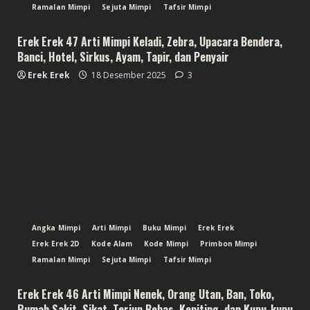
Ramalan Mimpi
Sejuta Mimpi
Tafsir Mimpi
Erek Erek 47 Arti Mimpi Keladi, Zebra, Upacara Bendera,
Banci, Hotel, Sirkus, Ayam, Tapir, dan Penyair
Erek Erek
18 Desember 2025
3
Angka Mimpi
Arti Mimpi
Buku Mimpi
Erek Erek
Erek Erek 2D
Kode Alam
Kode Mimpi
Primbon Mimpi
Ramalan Mimpi
Sejuta Mimpi
Tafsir Mimpi
Erek Erek 46 Arti Mimpi Nenek, Orang Utan, Ban, Toko,
Rumah Sakit, Sikat, Terjun Bebas, Kepiting, dan Kupu-kupu