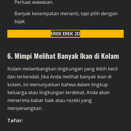
Perluas wawasan.
Banyak kesempatan menanti, tapi pilih dengan
bijak.
EREK EREK 2D
6. Mimpi Melihat Banyak Ikan di Kolam
Kolam melambangkan lingkungan yang lebih kecil
dan terkendali. Jika Anda melihat banyak ikan di
kolam, ini menunjukkan bahwa dalam lingkup
keluarga atau lingkungan terdekat, Anda akan
menerima kabar baik atau rezeki yang
menyenangkan.
Tafsir: