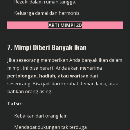
Rezeki dalam rumah tangga.
Keluarga damai dan harmonis.
ARTI MIMPI 2D
7. Mimpi Diberi Banyak Ikan
Jika seseorang memberikan Anda banyak ikan dalam
mimpi, ini bisa berarti Anda akan menerima
pertolongan, hadiah, atau warisan
dari
seseorang. Bisa jadi dari kerabat, teman lama, atau
bahkan orang asing.
Tafsir:
Kebaikan dari orang lain.
Mendapat dukungan tak terduga.