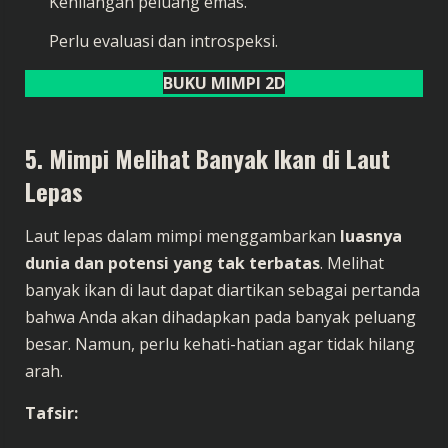
Kehilangan peluang emas.
Perlu evaluasi dan introspeksi.
BUKU MIMPI 2D
5. Mimpi Melihat Banyak Ikan di Laut
Lepas
Laut lepas dalam mimpi menggambarkan
luasnya
dunia dan potensi yang tak terbatas
. Melihat
banyak ikan di laut dapat diartikan sebagai pertanda
bahwa Anda akan dihadapkan pada banyak peluang
besar. Namun, perlu kehati-hatian agar tidak hilang
arah.
Tafsir: