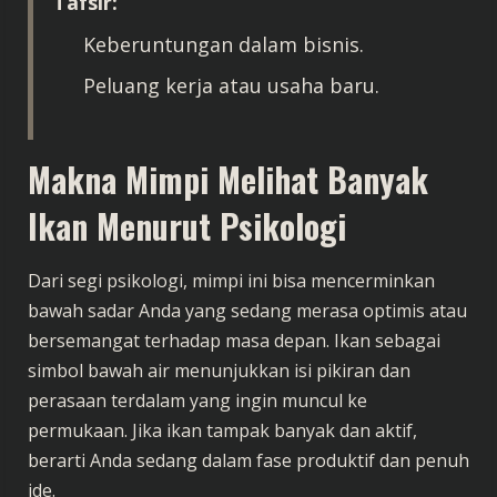
Tafsir:
Keberuntungan dalam bisnis.
Peluang kerja atau usaha baru.
Makna Mimpi Melihat Banyak
Ikan Menurut Psikologi
Dari segi psikologi, mimpi ini bisa mencerminkan
bawah sadar Anda yang sedang merasa optimis atau
bersemangat terhadap masa depan. Ikan sebagai
simbol bawah air menunjukkan isi pikiran dan
perasaan terdalam yang ingin muncul ke
permukaan. Jika ikan tampak banyak dan aktif,
berarti Anda sedang dalam fase produktif dan penuh
ide.