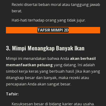
Rezeki disertai beban moral atau tanggung jawab
berat.
Hati-hati terhadap orang yang tidak jujur.
TAFSIR MIMPI 2D
3. Mimpi Menangkap Banyak Ikan
Mimpi ini menandakan bahwa Anda
akan berhasil
memanfaatkan peluang
yang datang. Ini adalah
simbol kerja keras yang berbuah hasil. Jika ikan yang
ditangkap besar dan banyak, maka rezeki atau
pencapaian Anda akan sangat besar.
Tafsir:
Kesuksesan besar di bidang karier atau usaha.