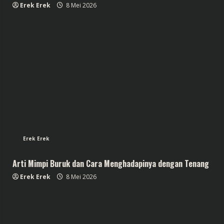
Erek Erek
8 Mei 2026
Erek Erek
Arti Mimpi Buruk dan Cara Menghadapinya dengan Tenang
Erek Erek
8 Mei 2026