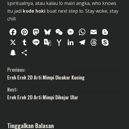
spiritualnya, atau kalau lo main angka, who knows
itu jadi
kode hoki
buat next step lo. Stay woke, stay
chill.
Facebook
Pinterest
Mastodon
Bluesky
WeChat
Messenger
WhatsAp
Email
Blog
X
Tumblr
Line
Google
Yahoo
LinkedIn
Telegram
Thread
Sky
Translate
Mail
Snapchat
Share
C
Previous:
Erek Erek 2D Arti Mimpi Dicakar Kucing
o
Next:
n
Erek Erek 2D Arti Mimpi Dikejar Ular
t
i
Tinggalkan Balasan