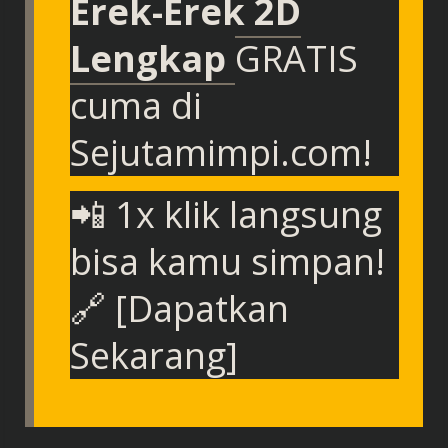
Erek-Erek 2D
Lengkap
GRATIS
cuma di
Sejutamimpi.com!
📲 1x klik langsung
bisa kamu simpan!
🔗 [Dapatkan
Sekarang]