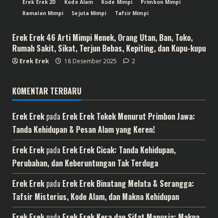
Erek Erek 2D
Kode Alam
Kode Mimpi
Primbon Mimpi
Ramalan Mimpi
Sejuta Mimpi
Tafsir Mimpi
Erek Erek 46 Arti Mimpi Nenek, Orang Utan, Ban, Toko,
Rumah Sakit, Sikat, Terjun Bebas, Kepiting, dan Kupu-kupu
Erek Erek
18 Desember 2025
2
KOMENTAR TERBARU
Erek Erek
pada
Erek Erek Tokek Menurut Primbon Jawa:
Tanda Kehidupan & Pesan Alam yang Keren!
Erek Erek
pada
Erek Erek Cicak: Tanda Kehidupan,
Perubahan, dan Keberuntungan Tak Terduga
Erek Erek
pada
Erek Erek Binatang Melata & Serangga:
Tafsir Misterius, Kode Alam, dan Makna Kehidupan
Erek Erek
pada
Erek Erek Kera dan Sifat Manusia: Makna