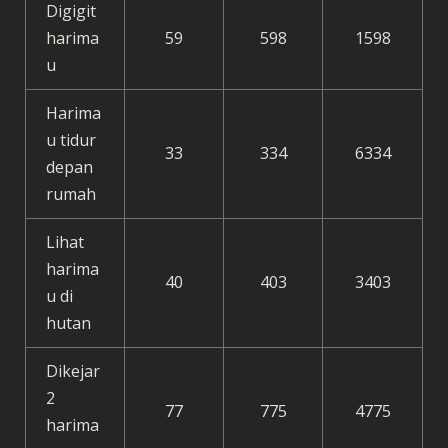
Digigit
harima
59
598
1598
u
Harima
u tidur
33
334
6334
depan
rumah
Lihat
harima
40
403
3403
u di
hutan
Dikejar
2
77
775
4775
harima