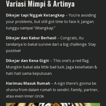
Variasi Mimpi & Artinya
Dikejar tapi Nggak Ketangkep
– You’re avoiding
your problems, but still got time to face it. Jangan
tunggu sampai “ditangkap.”
Dikejar dan Kabur Berhasil
– Congrats, itu
tandanya lo bakal survive dari a big challenge. Stay
positive!
Dikejar dan Kena Gigit
– This one’s a red flag.
Mungkin bakal ada little bad luck. Jaga kesehatan &
hati-hati sama keputusan.
Harimau Masuk Rumah
– A sign there’s gonna be
drama
from dalam rumah lo sendiri. Family, partner,
atau even inner circle.