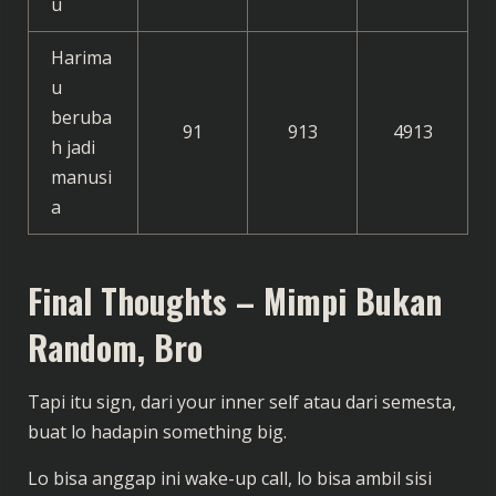
u
Harima
u
beruba
91
913
4913
h jadi
manusi
a
Final Thoughts – Mimpi Bukan
Random, Bro
Tapi itu sign, dari your inner self atau dari semesta,
buat lo hadapin something big.
Lo bisa anggap ini wake-up call, lo bisa ambil sisi