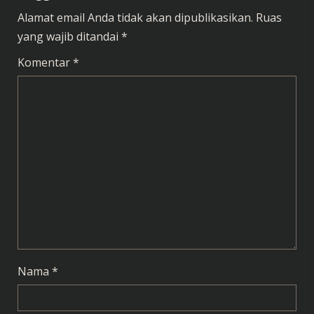
n
Alamat email Anda tidak akan dipublikasikan.
Ruas
u
yang wajib ditandai
*
e
Komentar
*
R
e
a
d
i
n
g
Nama
*