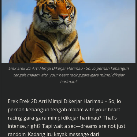
Erek Erek 2D Arti Mimpi Dikerjar Harimau - So, lo pernah kebangun
tengah malam with your heart racing gara-gara mimpi dikejar
harimau?
Erek Erek 2D Arti Mimpi Dikerjar Harimau – So, lo
pernah kebangun tengah malam with your heart
racing gara-gara mimpi dikejar harimau? That’s
intense, right? Tapi wait a sec—dreams are not just
random. Kadang itu kayak message dari