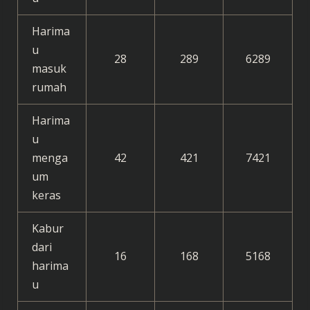
Harima
u
28
289
6289
masuk
rumah
Harima
u
menga
42
421
7421
um
keras
Kabur
dari
16
168
5168
harima
u