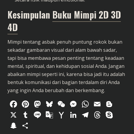
Kesimpulan
Buku Mimpi 2D 3D
4D
Mimpi tentang asbak penuh puntung rokok bukan
sekadar gambaran visual dari alam bawah sadar,
tapi bisa membawa pesan penting tentang keadaan
mental, spiritual, dan kehidupan sosial Anda. Jangan
abaikan mimpi seperti ini, karena bisa jadi itu adalah
bentuk komunikasi dari bagian terdalam diri Anda
yang ingin Anda berubah dan berkembang.
Facebook
Pinterest
Mastodon
Bluesky
WeChat
Messenger
WhatsAp
Email
Blog
X
Tumblr
Line
Google
Yahoo
LinkedIn
Telegram
Thread
Sky
Translate
Mail
Snapchat
Share