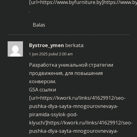
a
[url=https://www.byfurniture.by]https://www.by
.
d
Balas
i
n
Bystroe_ymen
berkata:
g
1 Juni 2025 pukul 2:00 am
Разработка уникальной стратегии
продвижения, для повышения
конверсии.
GSA ссылки
[url=https://kwork.ru/links/41629912/seo-
pushka-dlya-sayta-mnogourovnevaya-
piramida-ssylok-pod-
klyuch/]https://kwork.ru/links/41629912/seo-
pushka-dlya-sayta-mnogourovnevaya-