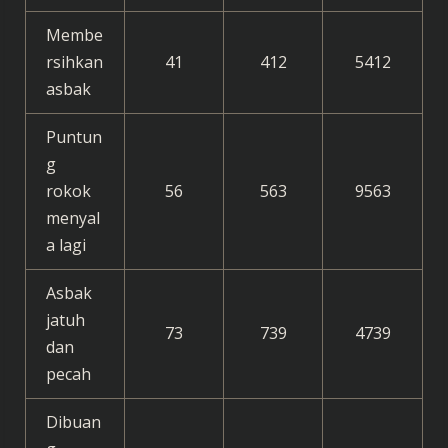
Membe
rsihkan
41
412
5412
asbak
Puntun
g
rokok
56
563
9563
menyal
a lagi
Asbak
jatuh
73
739
4739
dan
pecah
Dibuan