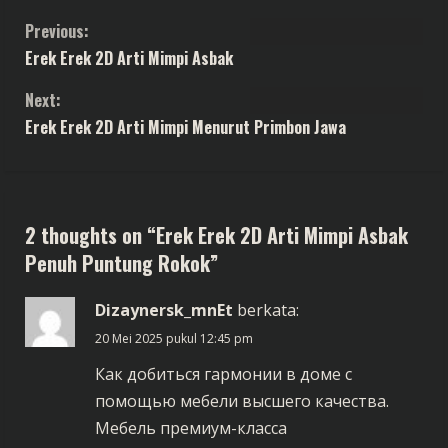
C
Previous:
Erek Erek 2D Arti Mimpi Asbak
o
Next:
n
Erek Erek 2D Arti Mimpi Menurut Primbon Jawa
t
i
2 thoughts on “
Erek Erek 2D Arti Mimpi Asbak
n
Penuh Puntung Rokok
”
u
Dizaynersk_mnEt
berkata:
e
20 Mei 2025 pukul 12:45 pm
R
Как добиться гармонии в доме с
помощью мебели высшего качества.
e
Мебель премиум-класса