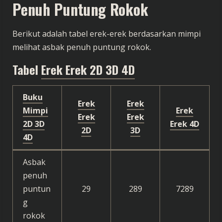
Penuh Puntung Rokok
Berikut adalah tabel erek-erek berdasarkan mimpi
melihat asbak penuh puntung rokok.
Tabel
Erek Erek 2D 3D 4D
Buku
Erek
Erek
Mimpi
Erek
Erek
Erek
2D 3D
Erek 4D
2D
3D
4D
Asbak
penuh
puntun
29
289
7289
g
rokok