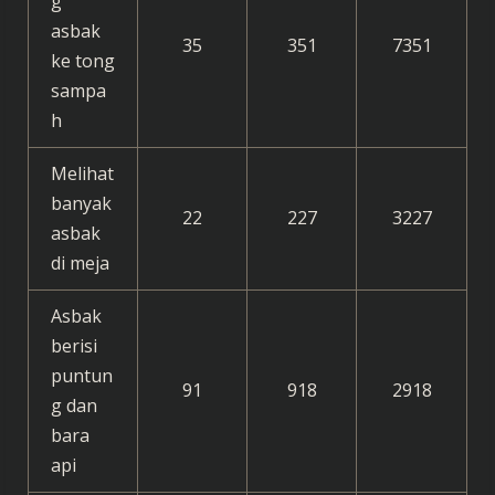
g
asbak
35
351
7351
ke tong
sampa
h
Melihat
banyak
22
227
3227
asbak
di meja
Asbak
berisi
puntun
91
918
2918
g dan
bara
api