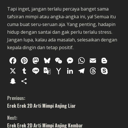
Tapi inget, jangan terlalu percaya banget sama
tafsiran mimpi atau angka-angka ini, ya! Semua itu
cuma buat seru-seruan aja. Yang penting, hadapin
hidup dengan santai dan gak perlu terlalu stress.
Jangan lupa, kalau ada masalah, selesaikan dengan
kepala dingin dan tetap positif.
Facebook
Pinterest
Mastodon
Bluesky
WeChat
Messenger
WhatsAp
Email
Blog
X
Tumblr
Line
Google
Yahoo
LinkedIn
Telegram
Thread
Sky
Translate
Mail
Snapchat
Share
C
Previous:
Erek Erek 2D Arti Mimpi Anjing Liar
o
Next:
n
Erek Erek 2D Arti Mimpi Anjing Kembar