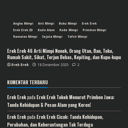
Angka Mimpi
Arti Mimpi
Buku Mimpi
Erek Erek
Erek Erek 2D
Kode Alam
Kode Mimpi
Primbon Mimpi
Ramalan Mimpi
Sejuta Mimpi
Tafsir Mimpi
Erek Erek 46 Arti Mimpi Nenek, Orang Utan, Ban, Toko,
Rumah Sakit, Sikat, Terjun Bebas, Kepiting, dan Kupu-kupu
Erek Erek
18 Desember 2025
2
KOMENTAR TERBARU
Erek Erek
pada
Erek Erek Tokek Menurut Primbon Jawa:
Tanda Kehidupan & Pesan Alam yang Keren!
Erek Erek
pada
Erek Erek Cicak: Tanda Kehidupan,
Perubahan, dan Keberuntungan Tak Terduga