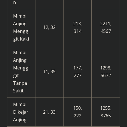
n
Mimpi
Anjing
213,
2211,
12, 32
Menggi
314
4567
git Kaki
Mimpi
Anjing
Menggi
177,
1298,
11, 35
git
277
5672
Tanpa
Sakit
Mimpi
150,
1255,
Dikejar
21, 33
222
8765
Anjing