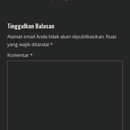
t
i
Tinggalkan Balasan
n
Alamat email Anda tidak akan dipublikasikan.
Ruas
u
yang wajib ditandai
*
e
Komentar
*
R
e
a
d
i
n