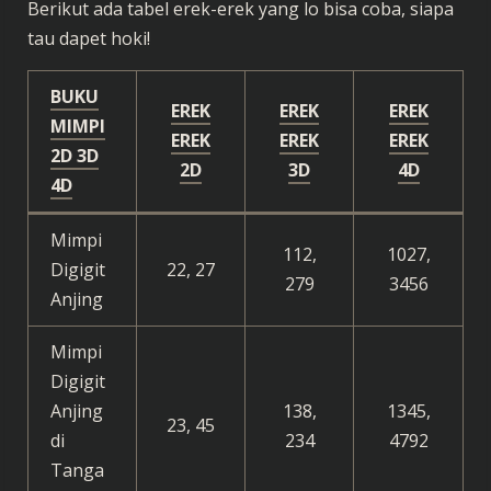
Berikut ada tabel erek-erek yang lo bisa coba, siapa
tau dapet hoki!
BUKU
EREK
EREK
EREK
MIMPI
EREK
EREK
EREK
2D
3D
2D
3D
4D
4D
Mimpi
112,
1027,
Digigit
22, 27
279
3456
Anjing
Mimpi
Digigit
Anjing
138,
1345,
23, 45
di
234
4792
Tanga