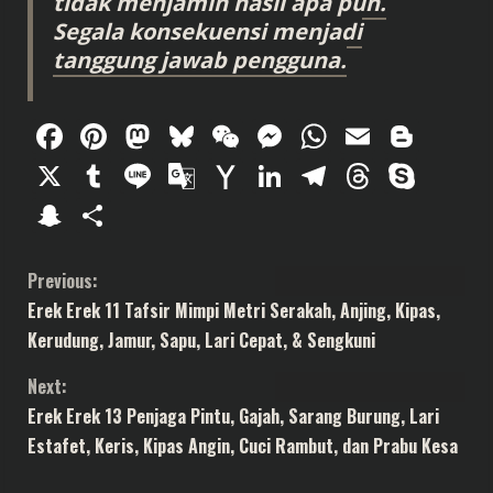
tidak menjamin hasil apa pun.
Segala konsekuensi menjadi
tanggung jawab pengguna.
Facebook
Pinterest
Mastodon
Bluesky
WeChat
Messenger
WhatsAp
Email
Blog
X
Tumblr
Line
Google
Yahoo
LinkedIn
Telegram
Thread
Sky
Translate
Mail
Snapchat
Share
C
Previous:
Erek Erek 11 Tafsir Mimpi Metri Serakah, Anjing, Kipas,
o
Kerudung, Jamur, Sapu, Lari Cepat, & Sengkuni
n
Next:
t
Erek Erek 13 Penjaga Pintu, Gajah, Sarang Burung, Lari
Estafet, Keris, Kipas Angin, Cuci Rambut, dan Prabu Kesa
i