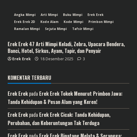
Angka Mimpi
Arti Mimpi
Buku Mimpi
Erek Erek
Erek Erek 2D
Kode Alam
Kode Mimpi
Primbon Mimpi
Ramalan Mimpi
Sejuta Mimpi
Tafsir Mimpi
Erek Erek 47 Arti Mimpi Keladi, Zebra, Upacara Bendera,
Banci, Hotel, Sirkus, Ayam, Tapir, dan Penyair
Erek Erek
18 Desember 2025
3
KOMENTAR TERBARU
Erek Erek
pada
Erek Erek Tokek Menurut Primbon Jawa:
Tanda Kehidupan & Pesan Alam yang Keren!
Erek Erek
pada
Erek Erek Cicak: Tanda Kehidupan,
Perubahan, dan Keberuntungan Tak Terduga
Erek Erek
pada
Erek Erek Binatang Melata & Serangga: