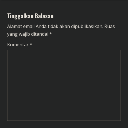
n
Tinggalkan Balasan
u
Alamat email Anda tidak akan dipublikasikan.
Ruas
e
yang wajib ditandai
*
R
Komentar
*
e
a
d
i
n
g