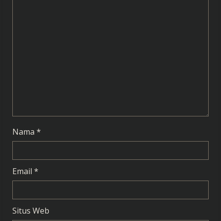
e
a
d
i
n
g
Nama
*
Email
*
Situs Web