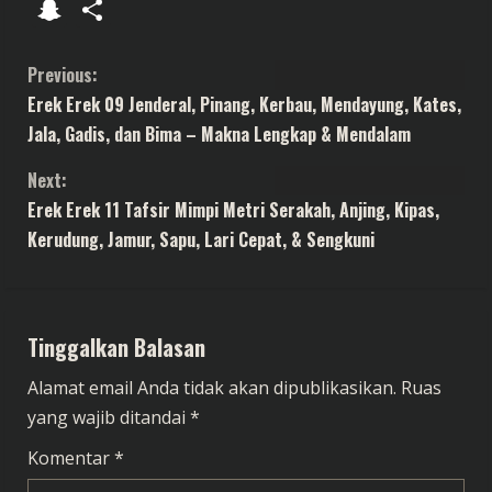
Translate
Mail
Snapchat
Share
C
Previous:
Erek Erek 09 Jenderal, Pinang, Kerbau, Mendayung, Kates,
o
Jala, Gadis, dan Bima – Makna Lengkap & Mendalam
n
Next:
t
Erek Erek 11 Tafsir Mimpi Metri Serakah, Anjing, Kipas,
Kerudung, Jamur, Sapu, Lari Cepat, & Sengkuni
i
n
Tinggalkan Balasan
u
Alamat email Anda tidak akan dipublikasikan.
Ruas
e
yang wajib ditandai
*
R
Komentar
*