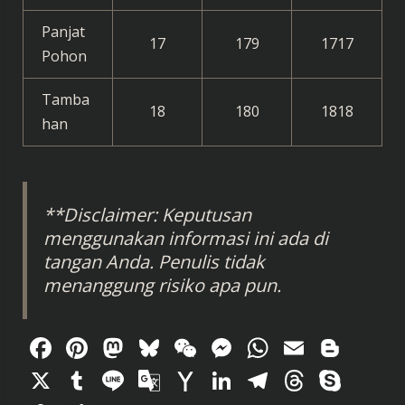
Panjat
17
179
1717
Pohon
Tamba
18
180
1818
han
**Disclaimer: Keputusan
menggunakan informasi ini ada di
tangan Anda. Penulis tidak
menanggung risiko apa pun.
Facebook
Pinterest
Mastodon
Bluesky
WeChat
Messenger
WhatsAp
Email
Blog
X
Tumblr
Line
Google
Yahoo
LinkedIn
Telegram
Thread
Sky