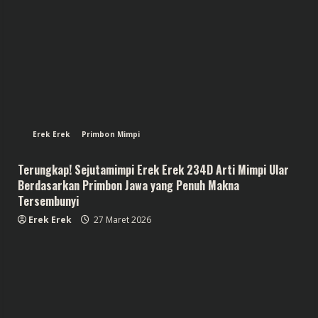
Erek Erek
Primbon Mimpi
Terungkap! Sejutamimpi Erek Erek 234D Arti Mimpi Ular
Berdasarkan Primbon Jawa yang Penuh Makna
Tersembunyi
Erek Erek
27 Maret 2026