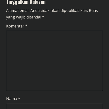
Tinggalkan Balasan
Alamat email Anda tidak akan dipublikasikan.
Ruas
yang wajib ditandai
*
Komentar
*
Nama
*