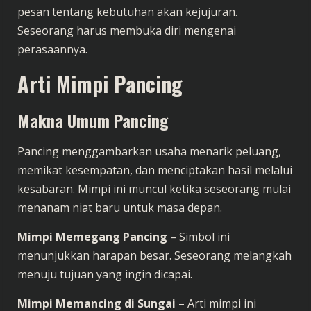
pesan tentang kebutuhan akan kejujuran.
Seseorang harus membuka diri mengenai
perasaannya.
Arti Mimpi Pancing
Makna Umum Pancing
Pancing menggambarkan usaha menarik peluang,
memikat kesempatan, dan menciptakan hasil melalui
kesabaran. Mimpi ini muncul ketika seseorang mulai
menanam niat baru untuk masa depan.
Mimpi Memegang Pancing
– Simbol ini
menunjukkan harapan besar. Seseorang melangkah
menuju tujuan yang ingin dicapai.
Mimpi Memancing di Sungai
– Arti mimpi ini