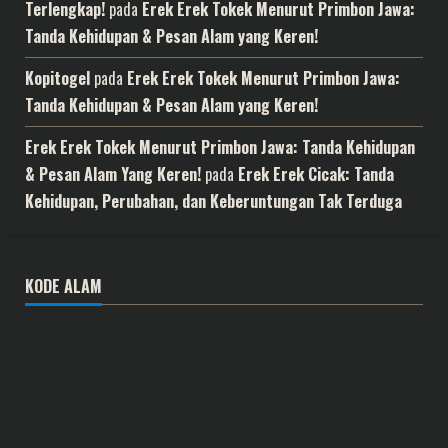
Terlengkap!
pada
Erek Erek Tokek Menurut Primbon Jawa:
Tanda Kehidupan & Pesan Alam yang Keren!
Kopitogel
pada
Erek Erek Tokek Menurut Primbon Jawa:
Tanda Kehidupan & Pesan Alam yang Keren!
Erek Erek Tokek Menurut Primbon Jawa: Tanda Kehidupan
& Pesan Alam Yang Keren!
pada
Erek Erek Cicak: Tanda
Kehidupan, Perubahan, dan Keberuntungan Tak Terduga
KODE ALAM