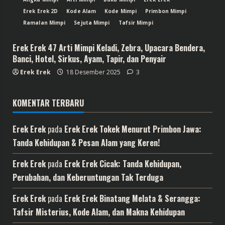
Erek Erek 2D
Kode Alam
Kode Mimpi
Primbon Mimpi
Ramalan Mimpi
Sejuta Mimpi
Tafsir Mimpi
Erek Erek 47 Arti Mimpi Keladi, Zebra, Upacara Bendera,
Banci, Hotel, Sirkus, Ayam, Tapir, dan Penyair
Erek Erek
18 Desember 2025
3
KOMENTAR TERBARU
Erek Erek
pada
Erek Erek Tokek Menurut Primbon Jawa:
Tanda Kehidupan & Pesan Alam yang Keren!
Erek Erek
pada
Erek Erek Cicak: Tanda Kehidupan,
Perubahan, dan Keberuntungan Tak Terduga
Erek Erek
pada
Erek Erek Binatang Melata & Serangga:
Tafsir Misterius, Kode Alam, dan Makna Kehidupan