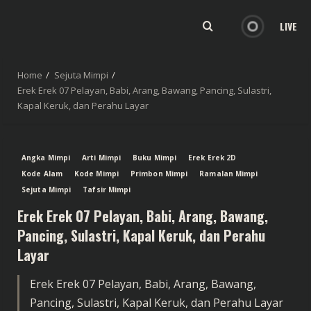
LIVE
Home
Sejuta Mimpi
Erek Erek 07 Pelayan, Babi, Arang, Bawang, Pancing, Sulastri,
Kapal Keruk, dan Perahu Layar
Angka Mimpi
Arti Mimpi
Buku Mimpi
Erek Erek 2D
Kode Alam
Kode Mimpi
Primbon Mimpi
Ramalan Mimpi
Sejuta Mimpi
Tafsir Mimpi
Erek Erek 07 Pelayan, Babi, Arang, Bawang,
Pancing, Sulastri, Kapal Keruk, dan Perahu
Layar
Erek Erek 07 Pelayan, Babi, Arang, Bawang,
Pancing, Sulastri, Kapal Keruk, dan Perahu Layar