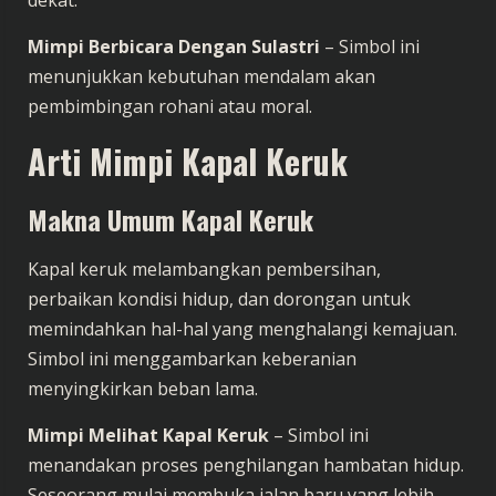
Mimpi Berbicara Dengan Sulastri
– Simbol ini
menunjukkan kebutuhan mendalam akan
pembimbingan rohani atau moral.
Arti Mimpi Kapal Keruk
Makna Umum Kapal Keruk
Kapal keruk melambangkan pembersihan,
perbaikan kondisi hidup, dan dorongan untuk
memindahkan hal-hal yang menghalangi kemajuan.
Simbol ini menggambarkan keberanian
menyingkirkan beban lama.
Mimpi Melihat Kapal Keruk
– Simbol ini
menandakan proses penghilangan hambatan hidup.
Seseorang mulai membuka jalan baru yang lebih