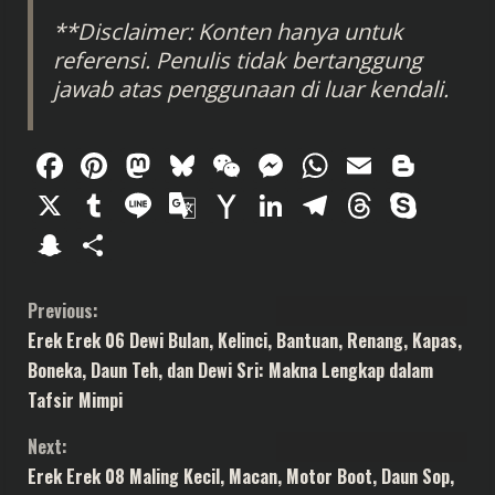
**Disclaimer: Konten hanya untuk
referensi. Penulis tidak bertanggung
jawab atas penggunaan di luar kendali.
Facebook
Pinterest
Mastodon
Bluesky
WeChat
Messenger
WhatsAp
Email
Blog
X
Tumblr
Line
Google
Yahoo
LinkedIn
Telegram
Thread
Sky
Translate
Mail
Snapchat
Share
C
Previous:
Erek Erek 06 Dewi Bulan, Kelinci, Bantuan, Renang, Kapas,
o
Boneka, Daun Teh, dan Dewi Sri: Makna Lengkap dalam
n
Tafsir Mimpi
t
Next:
Erek Erek 08 Maling Kecil, Macan, Motor Boot, Daun Sop,