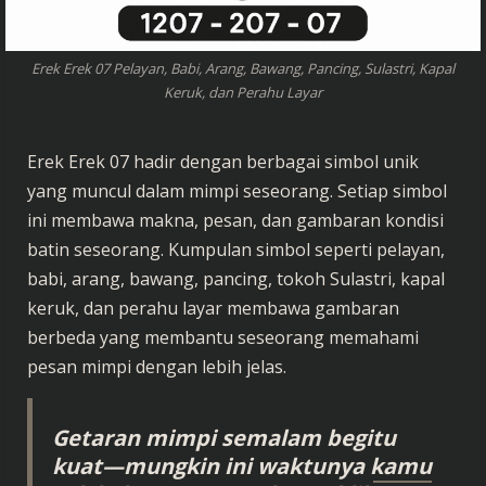
Erek Erek 07 Pelayan, Babi, Arang, Bawang, Pancing, Sulastri, Kapal
Keruk, dan Perahu Layar
Erek Erek 07 hadir dengan berbagai simbol unik
yang muncul dalam mimpi seseorang. Setiap simbol
ini membawa makna, pesan, dan gambaran kondisi
batin seseorang. Kumpulan simbol seperti pelayan,
babi, arang, bawang, pancing, tokoh Sulastri, kapal
keruk, dan perahu layar membawa gambaran
berbeda yang membantu seseorang memahami
pesan mimpi dengan lebih jelas.
Getaran mimpi semalam begitu
kuat—mungkin ini waktunya kamu