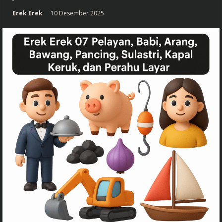
Erek Erek
10 Desember 2025