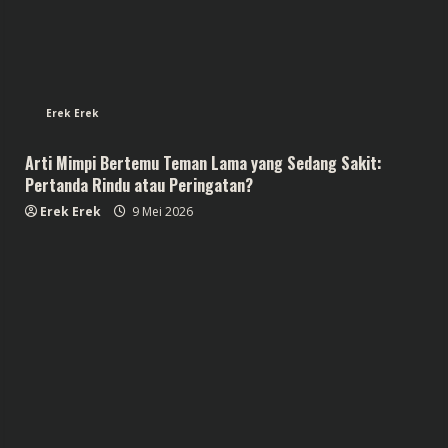
Erek Erek
Arti Mimpi Bertemu Teman Lama yang Sedang Sakit:
Pertanda Rindu atau Peringatan?
Erek Erek
9 Mei 2026