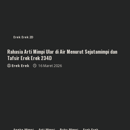
Erek Erek 2D
Rahasia Arti Mimpi Ular di Air Menurut Sejutamimpi dan
Tafsir Erek Erek 234D
Erek Erek
16 Maret 2026
Angka Mimpi
Arti Mimpi
Buku Mimpi
Erek Erek