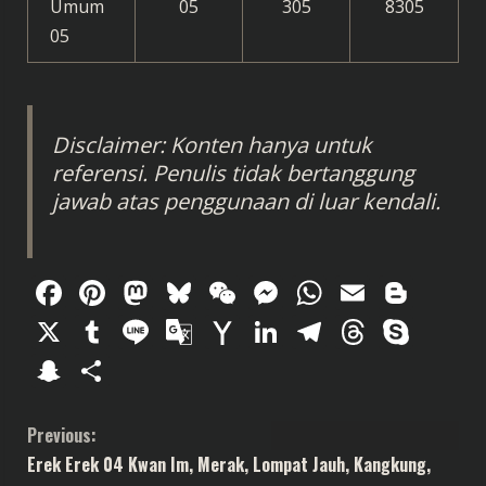
Umum
05
305
8305
05
Disclaimer: Konten hanya untuk
referensi. Penulis tidak bertanggung
jawab atas penggunaan di luar kendali.
Facebook
Pinterest
Mastodon
Bluesky
WeChat
Messenger
WhatsAp
Email
Blog
X
Tumblr
Line
Google
Yahoo
LinkedIn
Telegram
Thread
Sky
Translate
Mail
Snapchat
Share
C
Previous:
Erek Erek 04 Kwan Im, Merak, Lompat Jauh, Kangkung,