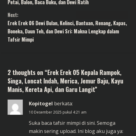
o
Petai, Balon, Baca Buku, dan Dewi Ratih
n
Next:
t
Erek Erek 06 Dewi Bulan, Kelinci, Bantuan, Renang, Kapas,
Boneka, Daun Teh, dan Dewi Sri: Makna Lengkap dalam
i
Tafsir Mimpi
n
u
2 thoughts on “
Erek Erek 05 Kepala Rampok,
e
Singa, Loncat Indah, Merica, Jemur Baju, Kayu
R
Manis, Kereta Api, dan Garu Langit
”
e
Kopitogel
berkata:
a
10 Desember 2025 pukul 4:21 am
Suka baca tafsir mimpi di sini. Semoga
d
makin sering upload. Ini blog aku juga ya: