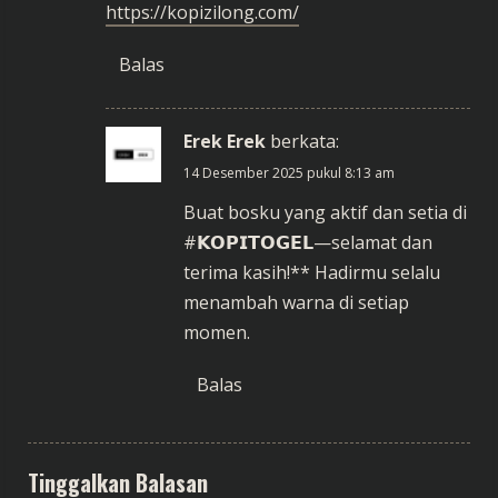
i
https://kopizilong.com/
n
Balas
g
Erek Erek
berkata:
14 Desember 2025 pukul 8:13 am
Buat bosku yang aktif dan setia di
#𝗞𝗢𝗣𝗜𝗧𝗢𝗚𝗘𝗟—selamat dan
terima kasih!** Hadirmu selalu
menambah warna di setiap
momen.
Balas
Tinggalkan Balasan