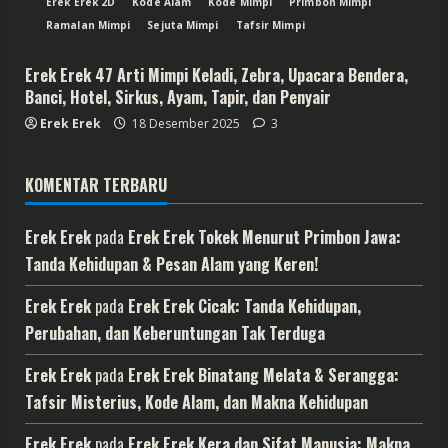
Erek Erek 2D
Kode Alam
Kode Mimpi
Primbon Mimpi
Ramalan Mimpi
Sejuta Mimpi
Tafsir Mimpi
Erek Erek 47 Arti Mimpi Keladi, Zebra, Upacara Bendera,
Banci, Hotel, Sirkus, Ayam, Tapir, dan Penyair
Erek Erek
18 Desember 2025
3
KOMENTAR TERBARU
Erek Erek
pada
Erek Erek Tokek Menurut Primbon Jawa:
Tanda Kehidupan & Pesan Alam yang Keren!
Erek Erek
pada
Erek Erek Cicak: Tanda Kehidupan,
Perubahan, dan Keberuntungan Tak Terduga
Erek Erek
pada
Erek Erek Binatang Melata & Serangga:
Tafsir Misterius, Kode Alam, dan Makna Kehidupan
Erek Erek
pada
Erek Erek Kera dan Sifat Manusia: Makna