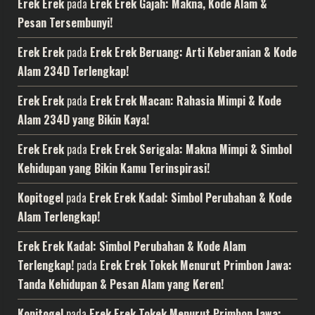
Erek Erek
pada
Erek Erek Gajah: Makna, Kode Alam &
Pesan Tersembunyi!
Erek Erek
pada
Erek Erek Beruang: Arti Keberanian & Kode
Alam 234D Terlengkap!
Erek Erek
pada
Erek Erek Macan: Rahasia Mimpi & Kode
Alam 234D yang Bikin Kaya!
Erek Erek
pada
Erek Erek Serigala: Makna Mimpi & Simbol
Kehidupan yang Bikin Kamu Terinspirasi!
Kopitogel
pada
Erek Erek Kadal: Simbol Perubahan & Kode
Alam Terlengkap!
Erek Erek Kadal: Simbol Perubahan & Kode Alam
Terlengkap!
pada
Erek Erek Tokek Menurut Primbon Jawa:
Tanda Kehidupan & Pesan Alam yang Keren!
Kopitogel
pada
Erek Erek Tokek Menurut Primbon Jawa: