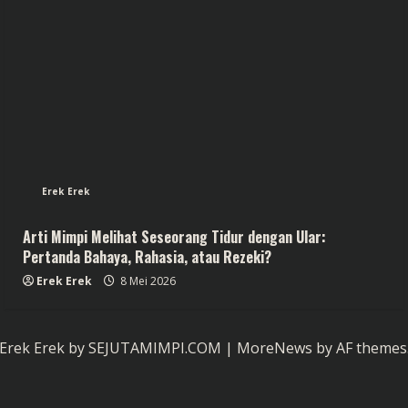
Erek Erek
Arti Mimpi Melihat Seseorang Tidur dengan Ular:
Pertanda Bahaya, Rahasia, atau Rezeki?
Erek Erek
8 Mei 2026
Erek Erek by SEJUTAMIMPI.COM
|
MoreNews
by AF themes