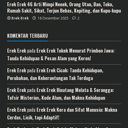
Erek Erek 46 Arti Mimpi Nenek, Orang Utan, Ban, Toko,
Rumah Sakit, Sikat, Terjun Bebas, Kepiting, dan Kupu-kupu
Erek Erek
18 Desember 2025
2
KOMENTAR TERBARU
Erek Erek
pada
Erek Erek Tokek Menurut Primbon Jawa:
Tanda Kehidupan & Pesan Alam yang Keren!
Erek Erek
pada
Erek Erek Cicak: Tanda Kehidupan,
Perubahan, dan Keberuntungan Tak Terduga
Erek Erek
pada
Erek Erek Binatang Melata & Serangga:
Tafsir Misterius, Kode Alam, dan Makna Kehidupan
Erek Erek
pada
Erek Erek Kera dan Sifat Manusia: Makna
Cerdas, Licik, tapi Adaptif!