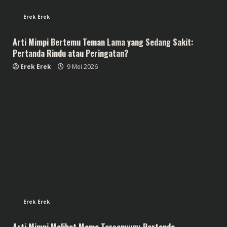
Erek Erek
Arti Mimpi Bertemu Teman Lama yang Sedang Sakit:
Pertanda Rindu atau Peringatan?
Erek Erek
9 Mei 2026
Erek Erek