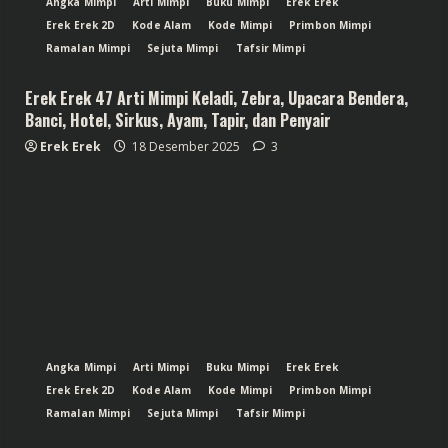
Angka Mimpi
Arti Mimpi
Buku Mimpi
Erek Erek
Erek Erek 2D
Kode Alam
Kode Mimpi
Primbon Mimpi
Ramalan Mimpi
Sejuta Mimpi
Tafsir Mimpi
Erek Erek 47 Arti Mimpi Keladi, Zebra, Upacara Bendera,
Banci, Hotel, Sirkus, Ayam, Tapir, dan Penyair
Erek Erek
18 Desember 2025
3
Angka Mimpi
Arti Mimpi
Buku Mimpi
Erek Erek
Erek Erek 2D
Kode Alam
Kode Mimpi
Primbon Mimpi
Ramalan Mimpi
Sejuta Mimpi
Tafsir Mimpi