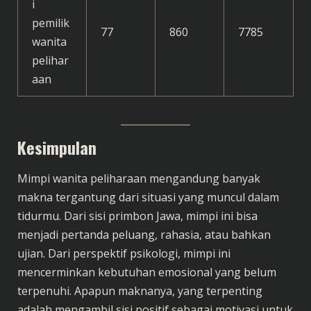
i
pemilik
77
860
7785
wanita
pelihar
aan
Kesimpulan
Mimpi wanita peliharaan mengandung banyak
makna tergantung dari situasi yang muncul dalam
tidurmu. Dari sisi primbon Jawa, mimpi ini bisa
menjadi pertanda peluang, rahasia, atau bahkan
ujian. Dari perspektif psikologi, mimpi ini
mencerminkan kebutuhan emosional yang belum
terpenuhi. Apapun maknanya, yang terpenting
adalah mengambil sisi positif sebagai motivasi untuk