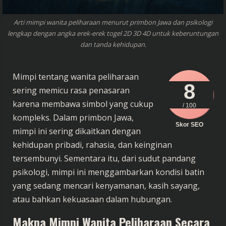
Arti mimpi wanita peliharaan menurut primbon Jawa dan psikologi
lengkap dengan angka erek-erek togel 2D 3D 4D untuk keberuntungan
dan tanda kehidupan.
Mimpi tentang wanita peliharaan
8
sering memicu rasa penasaran
karena membawa simbol yang cukup
/ 100
kompleks. Dalam primbon Jawa,
Skor SEO
mimpi ini sering dikaitkan dengan
kehidupan pribadi, rahasia, dan keinginan
tersembunyi. Sementara itu, dari sudut pandang
psikologi, mimpi ini menggambarkan kondisi batin
yang sedang mencari kenyamanan, kasih sayang,
atau bahkan kekuasaan dalam hubungan.
Makna Mimpi Wanita Peliharaan Secara