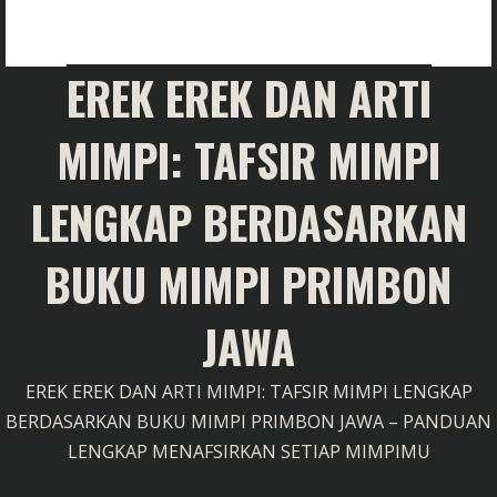
EREK EREK DAN ARTI
MIMPI: TAFSIR MIMPI
LENGKAP BERDASARKAN
BUKU MIMPI PRIMBON
JAWA
EREK EREK DAN ARTI MIMPI: TAFSIR MIMPI LENGKAP
BERDASARKAN BUKU MIMPI PRIMBON JAWA – PANDUAN
LENGKAP MENAFSIRKAN SETIAP MIMPIMU