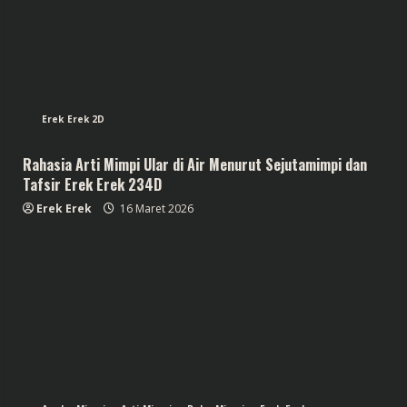
Erek Erek 2D
Rahasia Arti Mimpi Ular di Air Menurut Sejutamimpi dan
Tafsir Erek Erek 234D
Erek Erek
16 Maret 2026