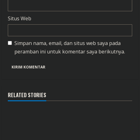
Situs Web
Simpan nama, email, dan situs web saya pada
peramban ini untuk komentar saya berikutnya.
RELATED STORIES