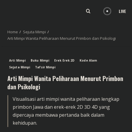
LIVE
Home
Sejuta Mimpi
Arti Mimpi Wanita Peliharaan Menurut Primbon dan Psikologi
Arti Mimpi
Buku Mimpi
Erek Erek 2D
Kode Alam
Sejuta Mimpi
Tafsir Mimpi
Arti Mimpi Wanita Peliharaan Menurut Primbon
dan Psikologi
Visualisasi arti mimpi wanita peliharaan lengkap
primbon Jawa dan erek-erek 2D 3D 4D yang
dipercaya membawa pertanda baik dalam
kehidupan.