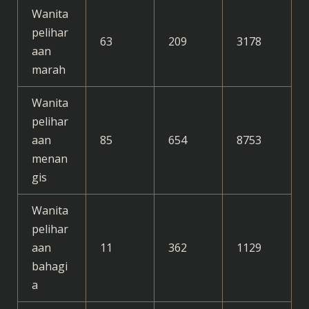
Wanita
pelihar
63
209
3178
aan
marah
Wanita
pelihar
aan
85
654
8753
menan
gis
Wanita
pelihar
aan
11
362
1129
bahagi
a