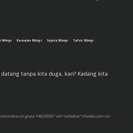
n Mimpi
Ramalan Mimpi
Sejuta Mimpi
Tafsir Mimpi
 datang tanpa kita duga, kan? Kadang kita
oto/cobra-on-grass-14629593/" rel="nofollow">Pexels.com</a>