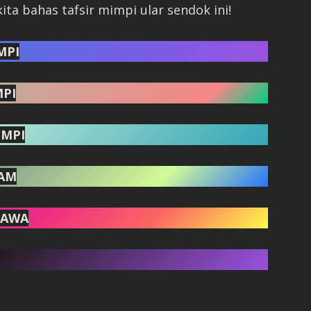
kita bahas tafsir mimpi ular sendok ini!
MPI
MPI
IMPI
AM
JAWA