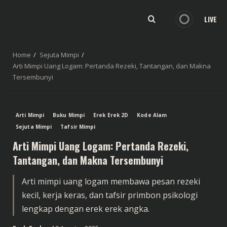
LIVE
Home
Sejuta Mimpi
Arti Mimpi Uang Logam: Pertanda Rezeki, Tantangan, dan Makna
Tersembunyi
Arti Mimpi
Buku Mimpi
Erek Erek 2D
Kode Alam
Sejuta Mimpi
Tafsir Mimpi
Arti Mimpi Uang Logam: Pertanda Rezeki,
Tantangan, dan Makna Tersembunyi
Arti mimpi uang logam membawa pesan rezeki
kecil, kerja keras, dan tafsir primbon psikologi
lengkap dengan erek erek angka.