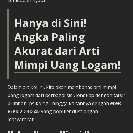
kehidupan nyata.
Hanya di Sini!
Angka Paling
Akurat dari Arti
Mimpi Uang Logam!
Dalam artikel ini, kita akan membahas arti mimpi
uang logam dari berbagai sisi, lengkap dengan tafsir
primbon, psikologi, hingga kaitannya dengan
erek-
erek 2D 3D 4D
yang populer di kalangan
masyarakat.