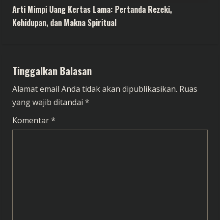
t
Arti Mimpi Uang Kertas Lama: Pertanda Rezeki,
Kehidupan, dan Makna Spiritual
i
n
Tinggalkan Balasan
u
Alamat email Anda tidak akan dipublikasikan.
Ruas
e
yang wajib ditandai
*
R
Komentar
*
e
a
d
i