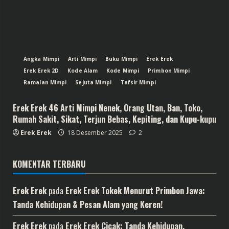
Angka Mimpi
Arti Mimpi
Buku Mimpi
Erek Erek
Erek Erek 2D
Kode Alam
Kode Mimpi
Primbon Mimpi
Ramalan Mimpi
Sejuta Mimpi
Tafsir Mimpi
Erek Erek 46 Arti Mimpi Nenek, Orang Utan, Ban, Toko,
Rumah Sakit, Sikat, Terjun Bebas, Kepiting, dan Kupu-kupu
Erek Erek
18 Desember 2025
2
KOMENTAR TERBARU
Erek Erek
pada
Erek Erek Tokek Menurut Primbon Jawa:
Tanda Kehidupan & Pesan Alam yang Keren!
Erek Erek
pada
Erek Erek Cicak: Tanda Kehidupan,