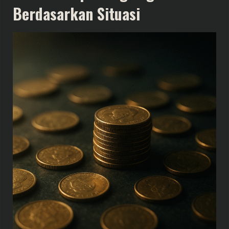
Berdasarkan Situasi