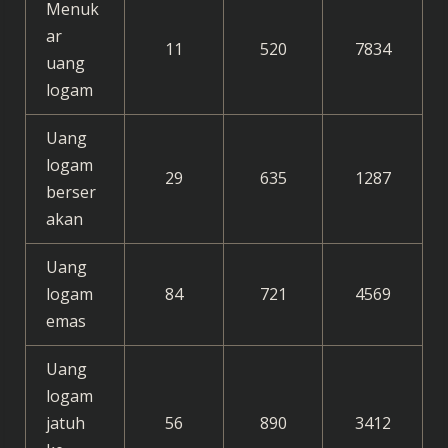
Menuk
ar
11
520
7834
uang
logam
Uang
logam
29
635
1287
berser
akan
Uang
logam
84
721
4569
emas
Uang
logam
jatuh
56
890
3412