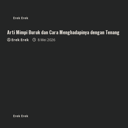
Erek Erek
Arti Mimpi Buruk dan Cara Menghadapinya dengan Tenang
Erek Erek
8 Mei 2026
Erek Erek