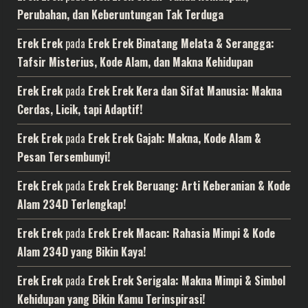
Perubahan, dan Keberuntungan Tak Terduga
Erek Erek
pada
Erek Erek Binatang Melata & Serangga:
Tafsir Misterius, Kode Alam, dan Makna Kehidupan
Erek Erek
pada
Erek Erek Kera dan Sifat Manusia: Makna
Cerdas, Licik, tapi Adaptif!
Erek Erek
pada
Erek Erek Gajah: Makna, Kode Alam &
Pesan Tersembunyi!
Erek Erek
pada
Erek Erek Beruang: Arti Keberanian & Kode
Alam 234D Terlengkap!
Erek Erek
pada
Erek Erek Macan: Rahasia Mimpi & Kode
Alam 234D yang Bikin Kaya!
Erek Erek
pada
Erek Erek Serigala: Makna Mimpi & Simbol
Kehidupan yang Bikin Kamu Terinspirasi!