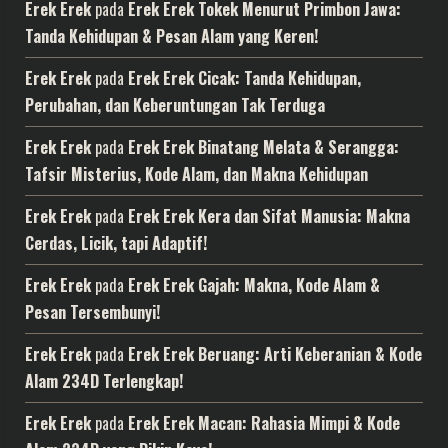
Erek Erek
pada
Erek Erek Tokek Menurut Primbon Jawa:
Tanda Kehidupan & Pesan Alam yang Keren!
Erek Erek
pada
Erek Erek Cicak: Tanda Kehidupan,
Perubahan, dan Keberuntungan Tak Terduga
Erek Erek
pada
Erek Erek Binatang Melata & Serangga:
Tafsir Misterius, Kode Alam, dan Makna Kehidupan
Erek Erek
pada
Erek Erek Kera dan Sifat Manusia: Makna
Cerdas, Licik, tapi Adaptif!
Erek Erek
pada
Erek Erek Gajah: Makna, Kode Alam &
Pesan Tersembunyi!
Erek Erek
pada
Erek Erek Beruang: Arti Keberanian & Kode
Alam 234D Terlengkap!
Erek Erek
pada
Erek Erek Macan: Rahasia Mimpi & Kode