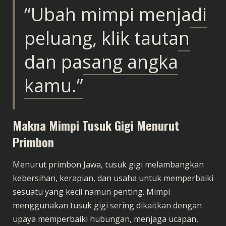
“Ubah mimpi menjadi
peluang, klik tautan
dan pasang angka
kamu.”
Makna Mimpi Tusuk Gigi Menurut
Primbon
Menurut primbon Jawa, tusuk gigi melambangkan
kebersihan, kerapian, dan usaha untuk memperbaiki
sesuatu yang kecil namun penting. Mimpi
menggunakan tusuk gigi sering dikaitkan dengan
upaya memperbaiki hubungan, menjaga ucapan,