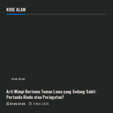
KODE ALAM
Erek Erek
Arti Mimpi Bertemu Teman Lama yang Sedang Sakit:
Pertanda Rindu atau Peringatan?
Erek Erek
9 Mei 2026