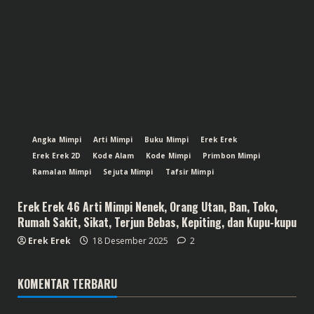
Angka Mimpi
Arti Mimpi
Buku Mimpi
Erek Erek
Erek Erek 2D
Kode Alam
Kode Mimpi
Primbon Mimpi
Ramalan Mimpi
Sejuta Mimpi
Tafsir Mimpi
Erek Erek 46 Arti Mimpi Nenek, Orang Utan, Ban, Toko,
Rumah Sakit, Sikat, Terjun Bebas, Kepiting, dan Kupu-kupu
Erek Erek
18 Desember 2025
2
KOMENTAR TERBARU