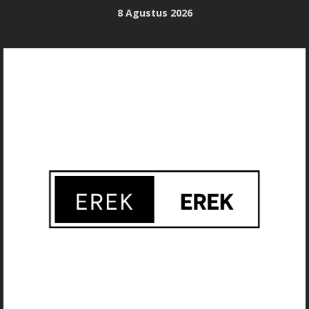
Skip
8 Agustus 2026
to
content