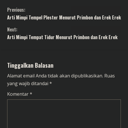
C
Previous:
Arti Mimpi Tempel Plester Menurut Primbon dan Erek Erek
o
Next:
n
Arti Mimpi Tempat Tidur Menurut Primbon dan Erek Erek
t
i
Tinggalkan Balasan
n
Alamat email Anda tidak akan dipublikasikan.
Ruas
u
yang wajib ditandai
*
e
Komentar
*
R
e