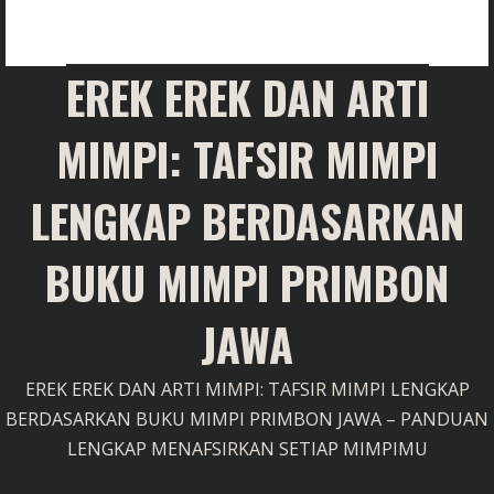
EREK EREK DAN ARTI
MIMPI: TAFSIR MIMPI
LENGKAP BERDASARKAN
BUKU MIMPI PRIMBON
JAWA
EREK EREK DAN ARTI MIMPI: TAFSIR MIMPI LENGKAP
BERDASARKAN BUKU MIMPI PRIMBON JAWA – PANDUAN
LENGKAP MENAFSIRKAN SETIAP MIMPIMU