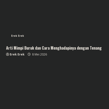
Erek Erek
Arti Mimpi Buruk dan Cara Menghadapinya dengan Tenang
Erek Erek
8 Mei 2026