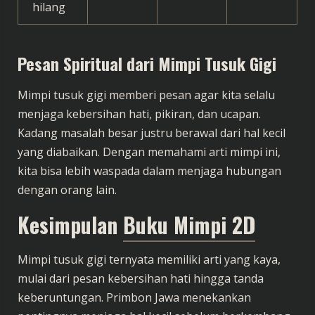
hilang
Pesan Spiritual dari Mimpi Tusuk Gigi
Mimpi tusuk gigi memberi pesan agar kita selalu
menjaga kebersihan hati, pikiran, dan ucapan.
Kadang masalah besar justru berawal dari hal kecil
yang diabaikan. Dengan memahami arti mimpi ini,
kita bisa lebih waspada dalam menjaga hubungan
dengan orang lain.
Kesimpulan
Buku Mimpi 2D
Mimpi tusuk gigi ternyata memiliki arti yang kaya,
mulai dari pesan kebersihan hati hingga tanda
keberuntungan. Primbon Jawa menekankan