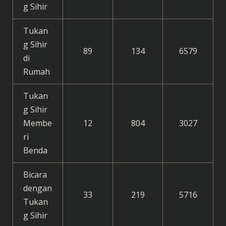
g Sihir
Tukan
g Sihir
89
134
6579
di
Rumah
Tukan
g Sihir
Membe
12
804
3027
ri
Benda
Bicara
dengan
33
219
5716
Tukan
g Sihir