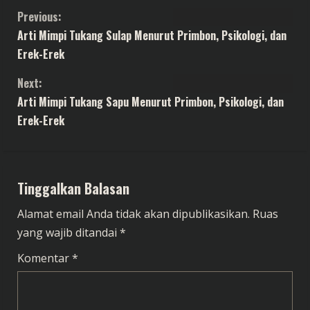
C
Previous:
Arti Mimpi Tukang Sulap Menurut Primbon, Psikologi, dan
o
Erek-Erek
n
Next:
t
Arti Mimpi Tukang Sapu Menurut Primbon, Psikologi, dan
Erek-Erek
i
n
Tinggalkan Balasan
u
Alamat email Anda tidak akan dipublikasikan.
Ruas
e
yang wajib ditandai
*
R
Komentar
*
e