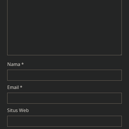
a
d
i
n
g
Nama
*
Email
*
Situs Web