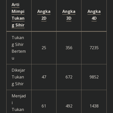
Arti
Mimpi
Angka
Angka
Angka
Tukan
2D
3D
4D
g Sihir
Tukan
g Sihir
25
356
7235
Bertem
u
Dikejar
Tukan
47
672
9852
g Sihir
Menjad
i
61
492
1438
Tukan