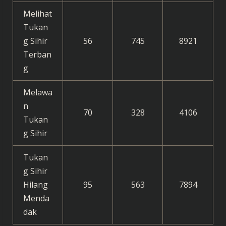
Melihat
Tukan
g Sihir
56
745
8921
Terban
g
Melawa
n
70
328
4106
Tukan
g Sihir
Tukan
g Sihir
Hilang
95
563
7894
Menda
dak