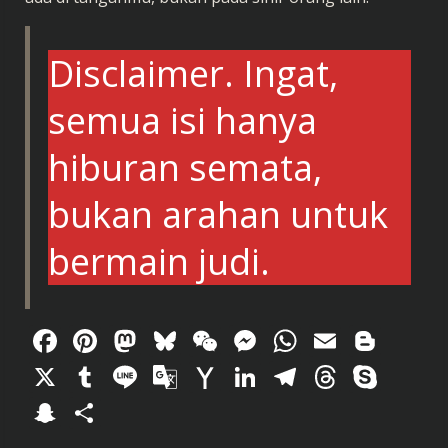
Disclaimer. Ingat,
semua isi hanya
hiburan semata,
bukan arahan untuk
bermain judi.
Facebook
Pinterest
Mastodon
Bluesky
WeChat
Messenger
WhatsAp
Email
Blog
X
Tumblr
Line
Google
Yahoo
LinkedIn
Telegram
Thread
Sky
Translate
Mail
Snapchat
Share