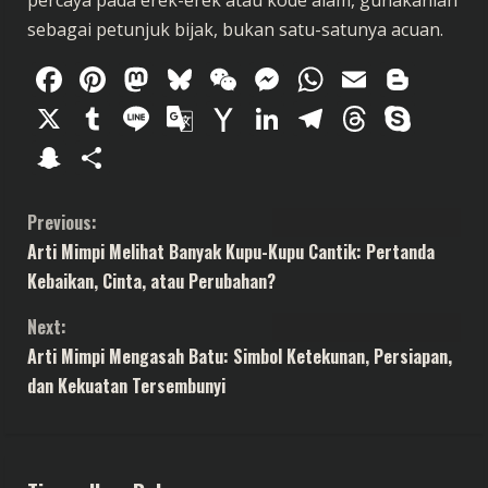
percaya pada erek-erek atau kode alam, gunakanlah
sebagai petunjuk bijak, bukan satu-satunya acuan.
Facebook
Pinterest
Mastodon
Bluesky
WeChat
Messenger
WhatsAp
Email
Blog
X
Tumblr
Line
Google
Yahoo
LinkedIn
Telegram
Thread
Sky
Translate
Mail
Snapchat
Share
C
Previous:
Arti Mimpi Melihat Banyak Kupu-Kupu Cantik: Pertanda
o
Kebaikan, Cinta, atau Perubahan?
n
Next:
t
Arti Mimpi Mengasah Batu: Simbol Ketekunan, Persiapan,
dan Kekuatan Tersembunyi
i
n