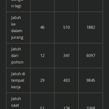
n lagi
Jatuh
ke
46
510
1882
dalam
jurang
Jatuh
dari
12
341
6097
pohon
Jatuh di
tempat
29
433
9845
kerja
Jatuh
saat
51
178
3368