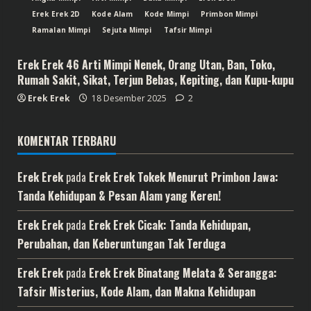
Erek Erek 2D
Kode Alam
Kode Mimpi
Primbon Mimpi
Ramalan Mimpi
Sejuta Mimpi
Tafsir Mimpi
Erek Erek 46 Arti Mimpi Nenek, Orang Utan, Ban, Toko,
Rumah Sakit, Sikat, Terjun Bebas, Kepiting, dan Kupu-kupu
Erek Erek
18 Desember 2025
2
KOMENTAR TERBARU
Erek Erek
pada
Erek Erek Tokek Menurut Primbon Jawa:
Tanda Kehidupan & Pesan Alam yang Keren!
Erek Erek
pada
Erek Erek Cicak: Tanda Kehidupan,
Perubahan, dan Keberuntungan Tak Terduga
Erek Erek
pada
Erek Erek Binatang Melata & Serangga:
Tafsir Misterius, Kode Alam, dan Makna Kehidupan