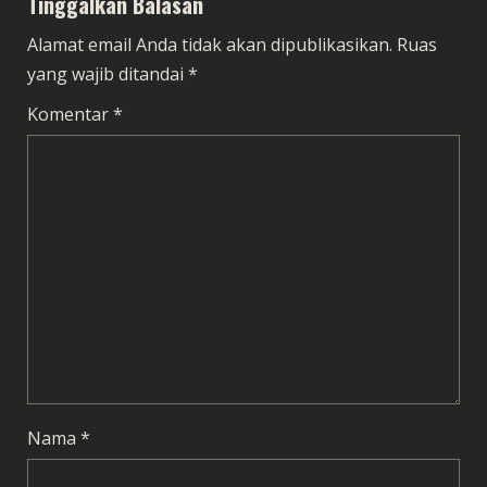
Tinggalkan Balasan
u
Alamat email Anda tidak akan dipublikasikan.
Ruas
e
yang wajib ditandai
*
R
Komentar
*
e
a
d
i
n
g
Nama
*