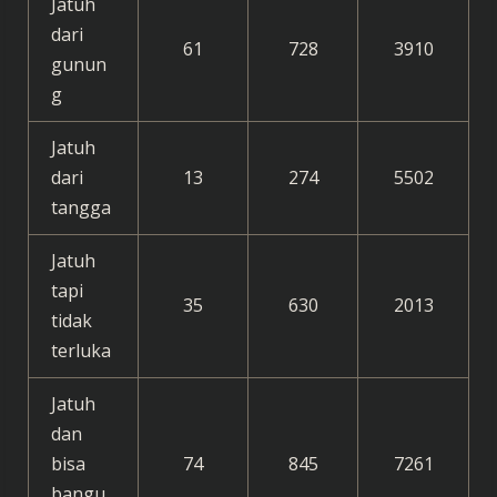
Jatuh
dari
61
728
3910
gunun
g
Jatuh
dari
13
274
5502
tangga
Jatuh
tapi
35
630
2013
tidak
terluka
Jatuh
dan
bisa
74
845
7261
bangu