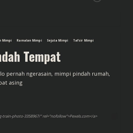
n Mimpi
Ramalan Mimpi
Sejuta Mimpi
Tafsir Mimpi
ndah Tempat
lo pernah ngerasain, mimpi pindah rumah,
pat asing
-train-photo-3358967/" rel="nofollow">Pexels.com</a>