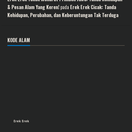
& Pesan Alam Yang Keren!
pada
Erek Erek Cicak: Tanda
Kehidupan, Perubahan, dan Keberuntungan Tak Terduga
KODE ALAM
Erek Erek