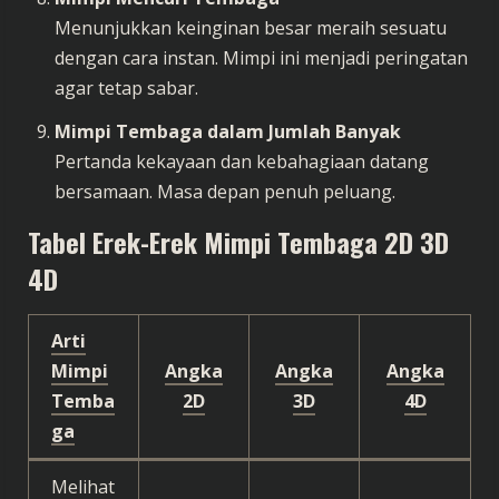
Menunjukkan keinginan besar meraih sesuatu
dengan cara instan. Mimpi ini menjadi peringatan
agar tetap sabar.
Mimpi Tembaga dalam Jumlah Banyak
Pertanda kekayaan dan kebahagiaan datang
bersamaan. Masa depan penuh peluang.
Tabel Erek-Erek Mimpi Tembaga 2D 3D
4D
Arti
Mimpi
Angka
Angka
Angka
Temba
2D
3D
4D
ga
Melihat