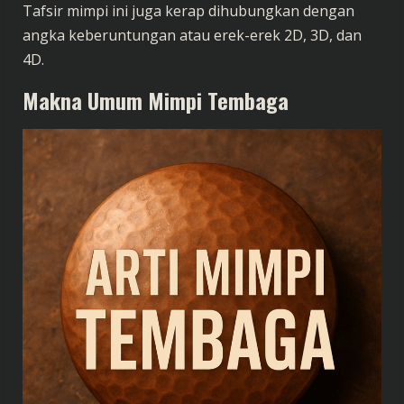
Tafsir mimpi ini juga kerap dihubungkan dengan
angka keberuntungan atau erek-erek 2D, 3D, dan
4D.
Makna Umum Mimpi Tembaga