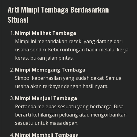
Arti Mimpi Tembaga Berdasarkan
Situasi
Mimpi Melihat Tembaga
Mimpi ini menandakan rezeki yang datang dari
usaha sendiri. Keberuntungan hadir melalui kerja
keras, bukan jalan pintas.
Mimpi Memegang Tembaga
Simbol keberhasilan yang sudah dekat. Semua
usaha akan terbayar dengan hasil nyata.
Mimpi Menjual Tembaga
Pertanda melepas sesuatu yang berharga. Bisa
berarti kehilangan peluang atau mengorbankan
sesuatu untuk masa depan.
Mimpi Membeli Tembaga