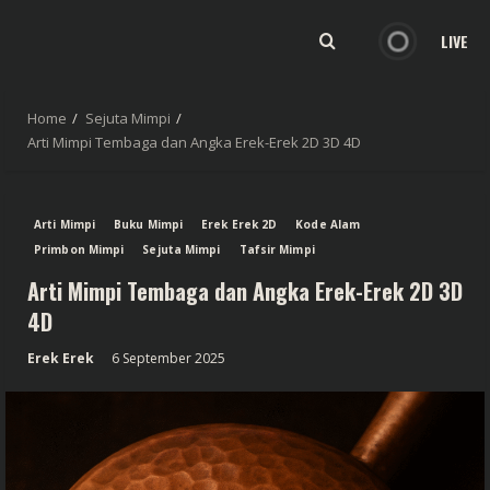
LIVE
Home
Sejuta Mimpi
Arti Mimpi Tembaga dan Angka Erek-Erek 2D 3D 4D
Arti Mimpi
Buku Mimpi
Erek Erek 2D
Kode Alam
Primbon Mimpi
Sejuta Mimpi
Tafsir Mimpi
Arti Mimpi Tembaga dan Angka Erek-Erek 2D 3D
4D
Erek Erek
6 September 2025