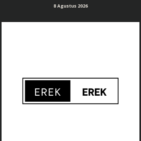
Skip
8 Agustus 2026
to
content