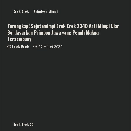
Erek Erek
Primbon Mimpi
Terungkap! Sejutamimpi Erek Erek 234D Arti Mimpi Ular
Berdasarkan Primbon Jawa yang Penuh Makna
Tersembunyi
Erek Erek
27 Maret 2026
Erek Erek 2D