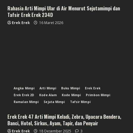
Rahasia Arti Mimpi Ular di Air Menurut Sejutamimpi dan
Tafsir Erek Erek 234D
Erek Erek
16 Maret 2026
Angka Mimpi
Arti Mimpi
Buku Mimpi
Erek Erek
Erek Erek 2D
Kode Alam
Kode Mimpi
Primbon Mimpi
Ramalan Mimpi
Sejuta Mimpi
Tafsir Mimpi
Erek Erek 47 Arti Mimpi Keladi, Zebra, Upacara Bendera,
Banci, Hotel, Sirkus, Ayam, Tapir, dan Penyair
Erek Erek
18 Desember 2025
3