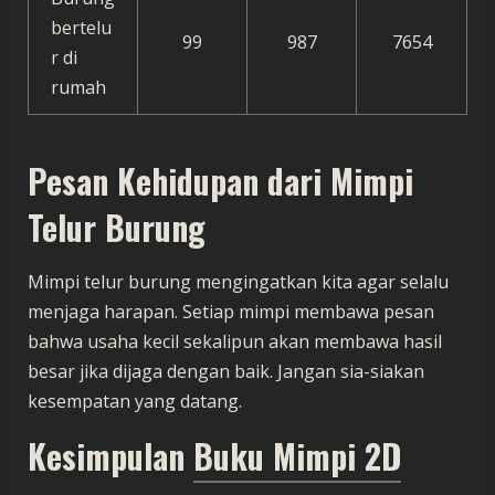
bertelu
99
987
7654
r di
rumah
Pesan Kehidupan dari Mimpi
Telur Burung
Mimpi telur burung mengingatkan kita agar selalu
menjaga harapan. Setiap mimpi membawa pesan
bahwa usaha kecil sekalipun akan membawa hasil
besar jika dijaga dengan baik. Jangan sia-siakan
kesempatan yang datang.
Kesimpulan
Buku Mimpi 2D