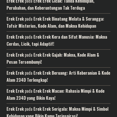
Erek Erek
pada
Erek Erek Cicak: Tanda Kehidupan,
Perubahan, dan Keberuntungan Tak Terduga
Erek Erek
pada
Erek Erek Binatang Melata & Serangga:
Tafsir Misterius, Kode Alam, dan Makna Kehidupan
Erek Erek
pada
Erek Erek Kera dan Sifat Manusia: Makna
Cerdas, Licik, tapi Adaptif!
Erek Erek
pada
Erek Erek Gajah: Makna, Kode Alam &
Pesan Tersembunyi!
Erek Erek
pada
Erek Erek Beruang: Arti Keberanian & Kode
Alam 234D Terlengkap!
Erek Erek
pada
Erek Erek Macan: Rahasia Mimpi & Kode
Alam 234D yang Bikin Kaya!
Erek Erek
pada
Erek Erek Serigala: Makna Mimpi & Simbol
Kehidupan yang Bikin Kamu Terinspirasi!