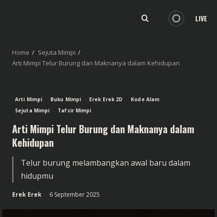
LIVE
Home
Sejuta Mimpi
Arti Mimpi Telur Burung dan Maknanya dalam Kehidupan
Arti Mimpi
Buku Mimpi
Erek Erek 2D
Kode Alam
Sejuta Mimpi
Tafsir Mimpi
Arti Mimpi Telur Burung dan Maknanya dalam
Kehidupan
Telur burung melambangkan awal baru dalam
hidupmu
Erek Erek
6 September 2025