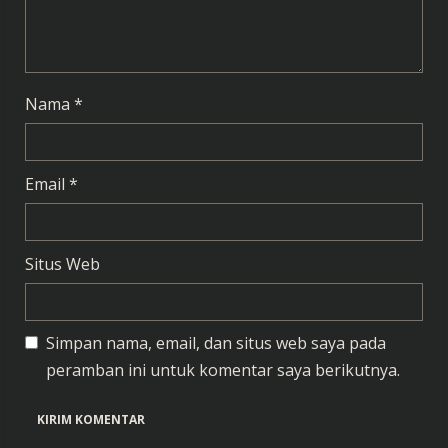
n
g
Nama
*
Email
*
Situs Web
Simpan nama, email, dan situs web saya pada
peramban ini untuk komentar saya berikutnya.