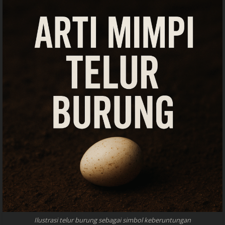
Ilustrasi telur burung sebagai simbol keberuntungan