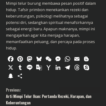
Mimpi telur burung membawa pesan positif dalam
hidup. Tafsir primbon menekankan rezeki dan
keberuntungan, psikologi melihatnya sebagai
potensi diri, sedangkan spiritual menafsirkannya
sebagai energi baru. Apapun maknanya, mimpi ini
mengajarkan agar kita menjaga harapan,
memanfaatkan peluang, dan percaya pada proses
hidup.
Facebook
Pinterest
Mastodon
Bluesky
WeChat
Messenger
WhatsAp
Email
Blog
X
Tumblr
Line
Google
Yahoo
LinkedIn
Telegram
Thread
Sky
Translate
Mail
Snapchat
Share
C
Previous:
Arti Mimpi Telur Ikan: Pertanda Rezeki, Harapan, dan
o
Keberuntungan