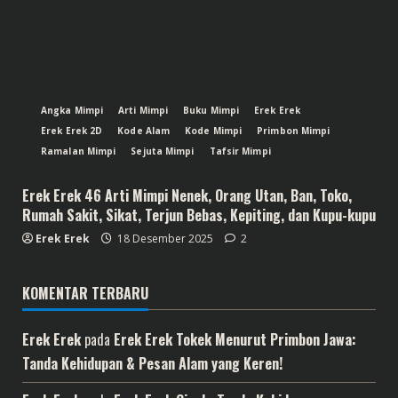
Angka Mimpi
Arti Mimpi
Buku Mimpi
Erek Erek
Erek Erek 2D
Kode Alam
Kode Mimpi
Primbon Mimpi
Ramalan Mimpi
Sejuta Mimpi
Tafsir Mimpi
Erek Erek 46 Arti Mimpi Nenek, Orang Utan, Ban, Toko,
Rumah Sakit, Sikat, Terjun Bebas, Kepiting, dan Kupu-kupu
Erek Erek
18 Desember 2025
2
KOMENTAR TERBARU
Erek Erek
pada
Erek Erek Tokek Menurut Primbon Jawa:
Tanda Kehidupan & Pesan Alam yang Keren!