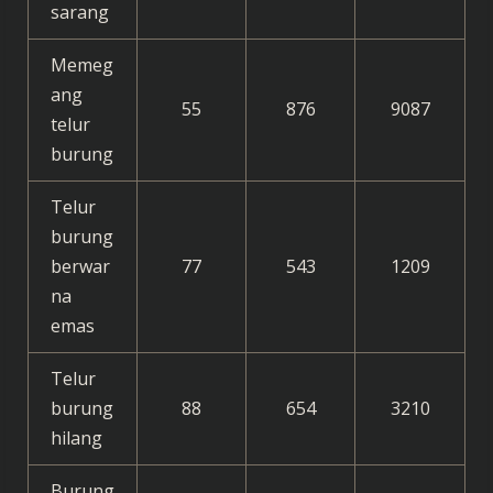
sarang
Memeg
ang
55
876
9087
telur
burung
Telur
burung
berwar
77
543
1209
na
emas
Telur
burung
88
654
3210
hilang
Burung