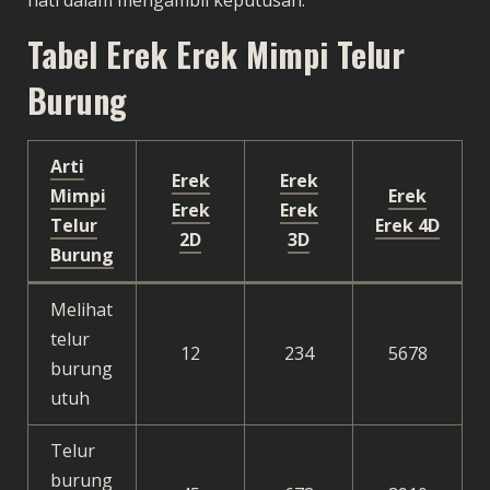
hati dalam mengambil keputusan.
Tabel Erek Erek Mimpi Telur
Burung
Arti
Erek
Erek
Mimpi
Erek
Erek
Erek
Telur
Erek 4D
2D
3D
Burung
Melihat
telur
12
234
5678
burung
utuh
Telur
burung