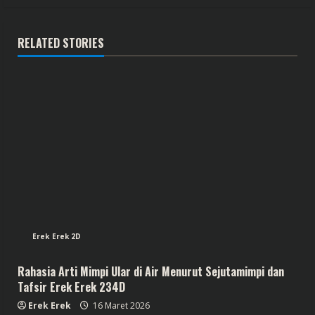
RELATED STORIES
Erek Erek 2D
Rahasia Arti Mimpi Ular di Air Menurut Sejutamimpi dan
Tafsir Erek Erek 234D
Erek Erek
16 Maret 2026