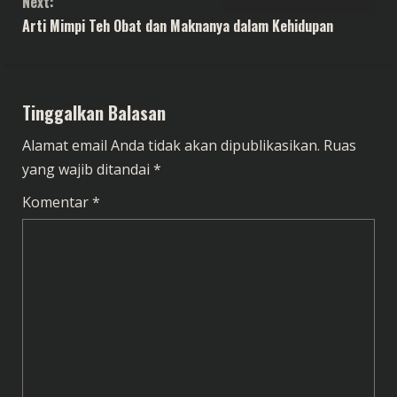
Next:
t
Arti Mimpi Teh Obat dan Maknanya dalam Kehidupan
i
n
Tinggalkan Balasan
u
Alamat email Anda tidak akan dipublikasikan.
Ruas
yang wajib ditandai
*
e
Komentar
*
R
e
a
d
i