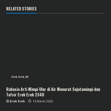
RELATED STORIES
Erek Erek 2D
Rahasia Arti Mimpi Ular di Air Menurut Sejutamimpi dan
Tafsir Erek Erek 234D
Erek Erek
16 Maret 2026