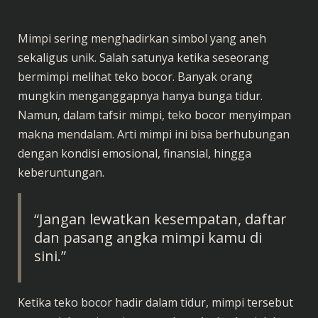
Mimpi sering menghadirkan simbol yang aneh
sekaligus unik. Salah satunya ketika seseorang
bermimpi melihat teko bocor. Banyak orang
mungkin menganggapnya hanya bunga tidur.
Namun, dalam tafsir mimpi, teko bocor menyimpan
makna mendalam. Arti mimpi ini bisa berhubungan
dengan kondisi emosional, finansial, hingga
keberuntungan.
“Jangan lewatkan kesempatan, daftar
dan pasang angka mimpi kamu di
sini.”
Ketika teko bocor hadir dalam tidur, mimpi tersebut