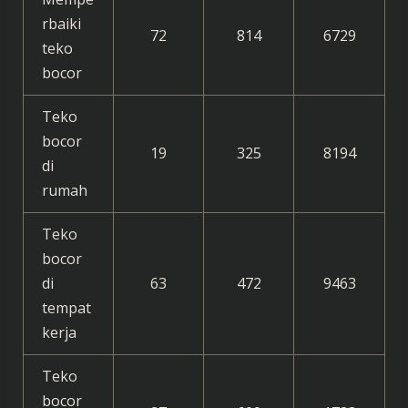
rbaiki
72
814
6729
teko
bocor
Teko
bocor
19
325
8194
di
rumah
Teko
bocor
di
63
472
9463
tempat
kerja
Teko
bocor