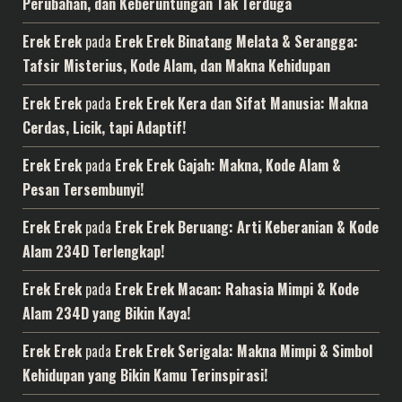
Perubahan, dan Keberuntungan Tak Terduga
Erek Erek
pada
Erek Erek Binatang Melata & Serangga:
Tafsir Misterius, Kode Alam, dan Makna Kehidupan
Erek Erek
pada
Erek Erek Kera dan Sifat Manusia: Makna
Cerdas, Licik, tapi Adaptif!
Erek Erek
pada
Erek Erek Gajah: Makna, Kode Alam &
Pesan Tersembunyi!
Erek Erek
pada
Erek Erek Beruang: Arti Keberanian & Kode
Alam 234D Terlengkap!
Erek Erek
pada
Erek Erek Macan: Rahasia Mimpi & Kode
Alam 234D yang Bikin Kaya!
Erek Erek
pada
Erek Erek Serigala: Makna Mimpi & Simbol
Kehidupan yang Bikin Kamu Terinspirasi!