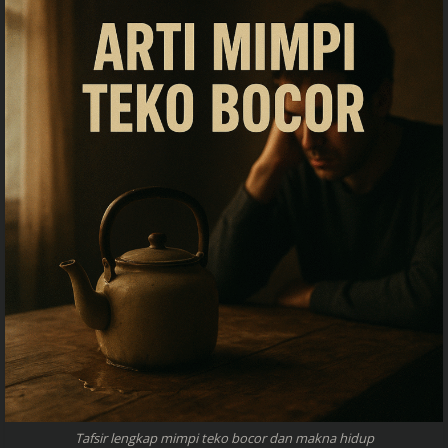
Tafsir lengkap mimpi teko bocor dan makna hidup