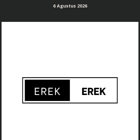
Skip
6 Agustus 2026
to
content