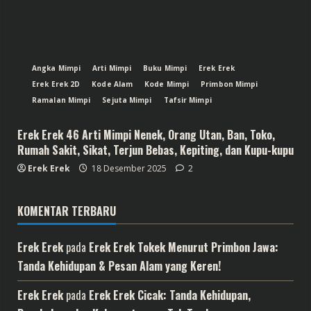
Angka Mimpi
Arti Mimpi
Buku Mimpi
Erek Erek
Erek Erek 2D
Kode Alam
Kode Mimpi
Primbon Mimpi
Ramalan Mimpi
Sejuta Mimpi
Tafsir Mimpi
Erek Erek 46 Arti Mimpi Nenek, Orang Utan, Ban, Toko,
Rumah Sakit, Sikat, Terjun Bebas, Kepiting, dan Kupu-kupu
Erek Erek
18 Desember 2025
2
KOMENTAR TERBARU
Erek Erek
pada
Erek Erek Tokek Menurut Primbon Jawa:
Tanda Kehidupan & Pesan Alam yang Keren!
Erek Erek
pada
Erek Erek Cicak: Tanda Kehidupan,