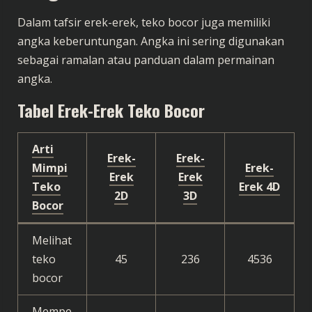
Dalam tafsir erek-erek, teko bocor juga memiliki
angka keberuntungan. Angka ini sering digunakan
sebagai ramalan atau panduan dalam permainan
angka.
Tabel Erek-Erek Teko Bocor
Arti
Erek-
Erek-
Mimpi
Erek-
Erek
Erek
Teko
Erek 4D
2D
3D
Bocor
Melihat
teko
45
236
4536
bocor
Mempe