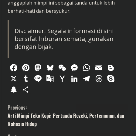
anggaplah mimpi ini sebagai tanda untuk lebih
berhati-hati dan bersyukur.
Disclaimer. Segala informasi di sini
bersifat hiburan semata, gunakan
dengan bijak.
Facebook
Pinterest
Mastodon
Bluesky
WeChat
Messenger
WhatsAp
Email
Blog
X
Tumblr
Line
Google
Yahoo
LinkedIn
Telegram
Thread
Sky
Translate
Mail
Snapchat
Share
C
Previous:
Arti Mimpi Teko Kopi: Pertanda Rezeki, Pertemanan, dan
o
Rahasia Hidup
n