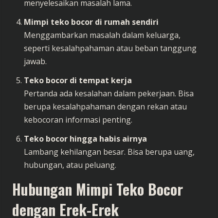
menyelesaikan masalah lama.
Mimpi teko bocor di rumah sendiri
Menggambarkan masalah dalam keluarga,
seperti kesalahpahaman atau beban tanggung
jawab.
Teko bocor di tempat kerja
Pertanda ada kesalahan dalam pekerjaan. Bisa
berupa kesalahpahaman dengan rekan atau
kebocoran informasi penting.
Teko bocor hingga habis airnya
Lambang kehilangan besar. Bisa berupa uang,
hubungan, atau peluang.
Hubungan Mimpi Teko Bocor
dengan Erek-Erek