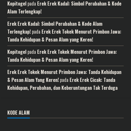
Kopitogel
pada
Erek Erek Kadal: Simbol Perubahan & Kode
Alam Terlengkap!
Erek Erek Kadal: Simbol Perubahan & Kode Alam
Terlengkap!
pada
Erek Erek Tokek Menurut Primbon Jawa:
Tanda Kehidupan & Pesan Alam yang Keren!
Kopitogel
pada
Erek Erek Tokek Menurut Primbon Jawa:
Tanda Kehidupan & Pesan Alam yang Keren!
Erek Erek Tokek Menurut Primbon Jawa: Tanda Kehidupan
& Pesan Alam Yang Keren!
pada
Erek Erek Cicak: Tanda
Kehidupan, Perubahan, dan Keberuntungan Tak Terduga
KODE ALAM