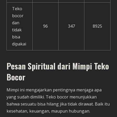
Teko
bocor
dan
96
347
8925
tidak
bisa
dipakai
Pesan Spiritual dari Mimpi Teko
Bocor
Mimpi ini mengajarkan pentingnya menjaga apa
yang sudah dimiliki. Teko bocor menunjukkan
bahwa sesuatu bisa hilang jika tidak dirawat. Baik itu
kesehatan, keuangan, maupun hubungan.