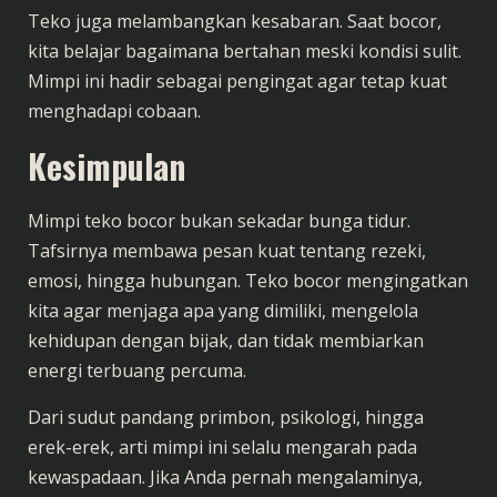
Teko juga melambangkan kesabaran. Saat bocor,
kita belajar bagaimana bertahan meski kondisi sulit.
Mimpi ini hadir sebagai pengingat agar tetap kuat
menghadapi cobaan.
Kesimpulan
Mimpi teko bocor bukan sekadar bunga tidur.
Tafsirnya membawa pesan kuat tentang rezeki,
emosi, hingga hubungan. Teko bocor mengingatkan
kita agar menjaga apa yang dimiliki, mengelola
kehidupan dengan bijak, dan tidak membiarkan
energi terbuang percuma.
Dari sudut pandang primbon, psikologi, hingga
erek-erek, arti mimpi ini selalu mengarah pada
kewaspadaan. Jika Anda pernah mengalaminya,