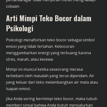
cobaan.
Arti Mimpi Teko Bocor dalam
Psikologi
Psikologi menafsirkan teko bocor sebagai simbol
emosi yang tidak tertahan. Kebocoran
menggambarkan energi yang terbuang karena
stres, marah, atau kecewa.
Mimpi ini muncul ketika seseorang merasa
terbebani oleh masalah yang terus dipendam. Air
yang keluar dari teko melambangkan air mata atau
luapan emosi.
Jika Anda sering bermimpi teko bocor, maka tubuh
memberi sinyal bahwa Anda butuh menyalurkan