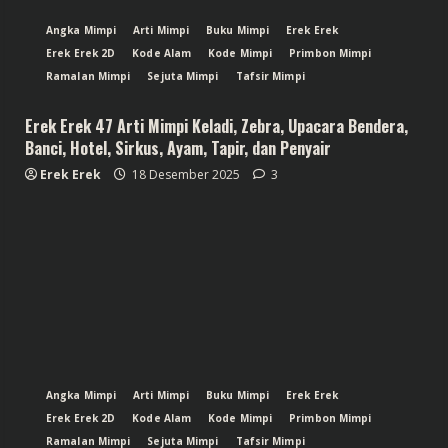
Angka Mimpi
Arti Mimpi
Buku Mimpi
Erek Erek
Erek Erek 2D
Kode Alam
Kode Mimpi
Primbon Mimpi
Ramalan Mimpi
Sejuta Mimpi
Tafsir Mimpi
Erek Erek 47 Arti Mimpi Keladi, Zebra, Upacara Bendera,
Banci, Hotel, Sirkus, Ayam, Tapir, dan Penyair
Erek Erek
18 Desember 2025
3
Angka Mimpi
Arti Mimpi
Buku Mimpi
Erek Erek
Erek Erek 2D
Kode Alam
Kode Mimpi
Primbon Mimpi
Ramalan Mimpi
Sejuta Mimpi
Tafsir Mimpi