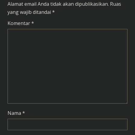
Alamat email Anda tidak akan dipublikasikan.
Ruas
u
yang wajib ditandai
*
e
Komentar
*
R
e
a
d
i
n
g
Nama
*