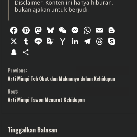
Disclaimer. Konten ini hanya hiburan,
bukan ajakan untuk berjudi.
Facebook
Pinterest
Mastodon
Bluesky
WeChat
Messenger
WhatsAp
Email
Blog
X
Tumblr
Line
Google
Yahoo
LinkedIn
Telegram
Thread
Sky
Translate
Mail
Snapchat
Share
C
Previous:
Arti Mimpi Teh Obat dan Maknanya dalam Kehidupan
o
Next:
n
Arti Mimpi Tawon Menurut Kehidupan
t
i
Tinggalkan Balasan
n