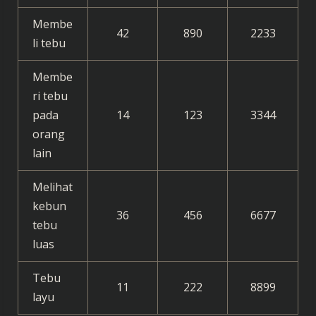
Membe
42
890
2233
li tebu
Membe
ri tebu
pada
14
123
3344
orang
lain
Melihat
kebun
36
456
6677
tebu
luas
Tebu
11
222
8899
layu