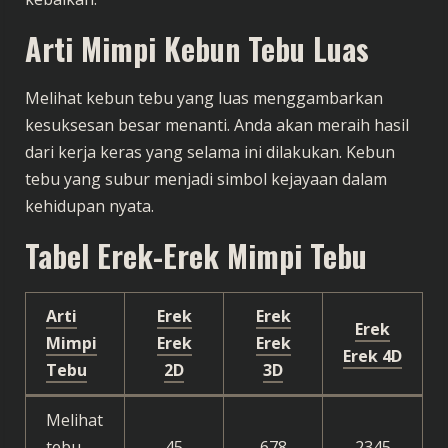
Arti Mimpi Kebun Tebu Luas
Melihat kebun tebu yang luas menggambarkan
kesuksesan besar menanti. Anda akan meraih hasil
dari kerja keras yang selama ini dilakukan. Kebun
tebu yang subur menjadi simbol kejayaan dalam
kehidupan nyata.
Tabel Erek-Erek Mimpi Tebu
Arti
Erek
Erek
Erek
Mimpi
Erek
Erek
Erek 4D
Tebu
2D
3D
Melihat
tebu
45
678
2345