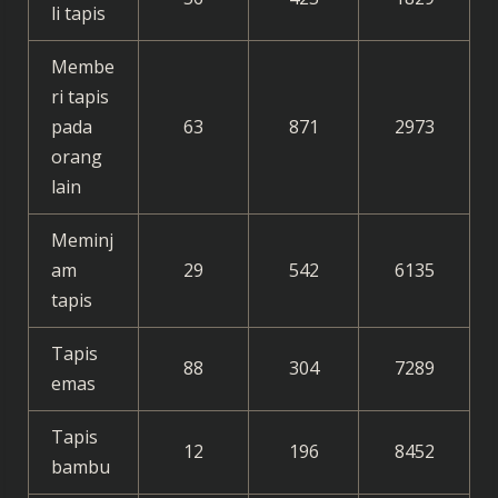
li tapis
Membe
ri tapis
pada
63
871
2973
orang
lain
Meminj
am
29
542
6135
tapis
Tapis
88
304
7289
emas
Tapis
12
196
8452
bambu