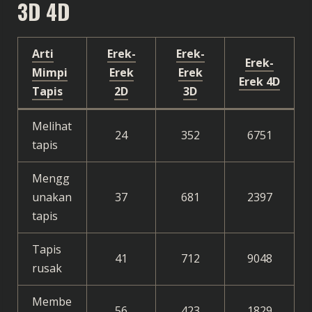
3D 4D
Arti
Erek-
Erek-
Erek-
Mimpi
Erek
Erek
Erek 4D
Tapis
2D
3D
Melihat
24
352
6751
tapis
Mengg
unakan
37
681
2397
tapis
Tapis
41
712
9048
rusak
Membe
56
423
1829