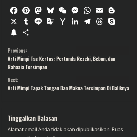
Facebook
Pinterest
Mastodon
Bluesky
WeChat
Messenger
WhatsAp
Email
Blog
X
Tumblr
Line
Google
Yahoo
LinkedIn
Telegram
Thread
Sky
Translate
Mail
Snapchat
Share
C
Previous:
Arti Mimpi Tas Kertas: Pertanda Rezeki, Beban, dan
o
Rahasia Tersimpan
n
Next:
t
Arti Mimpi Tapak Tangan Dan Makna Tersimpan Di Baliknya
i
n
Tinggalkan Balasan
u
Alamat email Anda tidak akan dipublikasikan.
Ruas