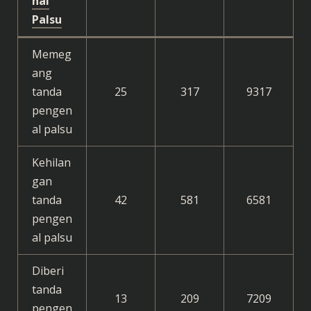
nal
Palsu
Memeg
ang
tanda
25
317
9317
pengen
al palsu
Kehilan
gan
tanda
42
581
6581
pengen
al palsu
Diberi
tanda
13
209
7209
pengen