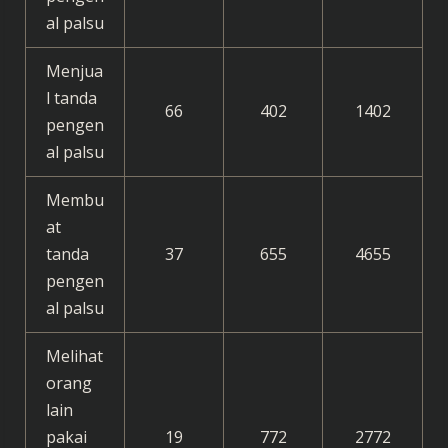
al palsu
Menjua
l tanda
66
402
1402
pengen
al palsu
Membu
at
tanda
37
655
4655
pengen
al palsu
Melihat
orang
lain
pakai
19
772
2772