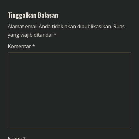
i
n
Tinggalkan Balasan
u
Alamat email Anda tidak akan dipublikasikan.
Ruas
yang wajib ditandai
*
e
Komentar
*
R
e
a
d
i
n
g
Nama
*