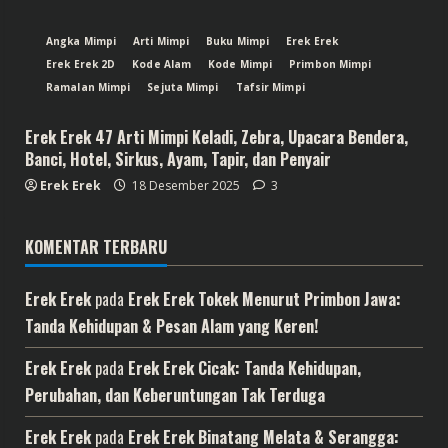
Angka Mimpi
Arti Mimpi
Buku Mimpi
Erek Erek
Erek Erek 2D
Kode Alam
Kode Mimpi
Primbon Mimpi
Ramalan Mimpi
Sejuta Mimpi
Tafsir Mimpi
Erek Erek 47 Arti Mimpi Keladi, Zebra, Upacara Bendera,
Banci, Hotel, Sirkus, Ayam, Tapir, dan Penyair
Erek Erek
18 Desember 2025
3
KOMENTAR TERBARU
Erek Erek
pada
Erek Erek Tokek Menurut Primbon Jawa:
Tanda Kehidupan & Pesan Alam yang Keren!
Erek Erek
pada
Erek Erek Cicak: Tanda Kehidupan,
Perubahan, dan Keberuntungan Tak Terduga
Erek Erek
pada
Erek Erek Binatang Melata & Serangga: