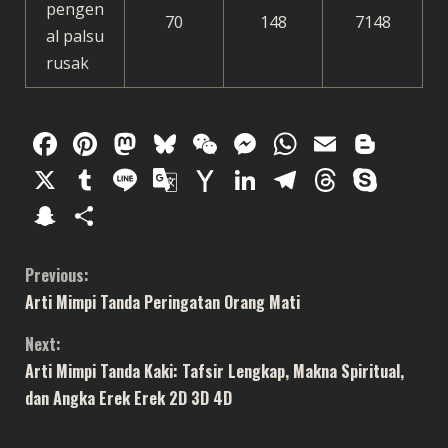
pengen
70
148
7148
al palsu
rusak
Facebook
Pinterest
Mastodon
Bluesky
WeChat
Messenger
WhatsAp
Email
Blog
X
Tumblr
Line
Google
Yahoo
LinkedIn
Telegram
Thread
Sky
Translate
Mail
Snapchat
Share
C
Previous:
Arti Mimpi Tanda Peringatan Orang Mati
o
Next:
n
Arti Mimpi Tanda Kaki: Tafsir Lengkap, Makna Spiritual,
t
dan Angka Erek Erek 2D 3D 4D