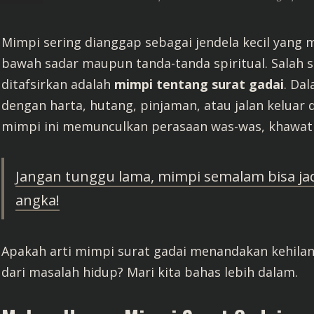
Mimpi sering dianggap sebagai jendela kecil yan
bawah sadar maupun tanda-tanda spiritual. Salah 
ditafsirkan adalah
mimpi tentang surat gadai
. Da
dengan harta, hutang, pinjaman, atau jalan keluar d
mimpi ini memunculkan perasaan was-was, khawati
Jangan tunggu lama, mimpi semalam bisa jadi 
angka!
Apakah arti mimpi surat gadai menandakan kehilang
dari masalah hidup? Mari kita bahas lebih dalam.