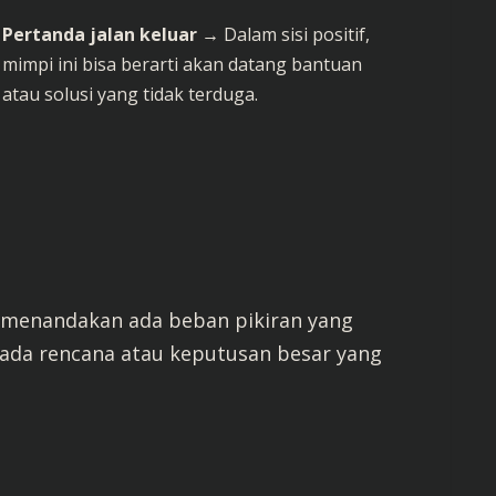
Pertanda jalan keluar
→ Dalam sisi positif,
mimpi ini bisa berarti akan datang bantuan
atau solusi yang tidak terduga.
u menandakan ada beban pikiran yang
 ada rencana atau keputusan besar yang