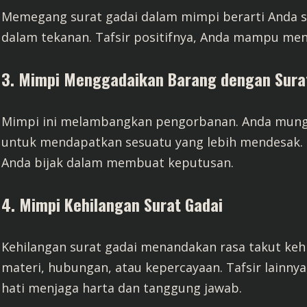
Memegang surat gadai dalam mimpi berarti Anda 
dalam tekanan. Tafsir positifnya, Anda mampu me
3. Mimpi Menggadaikan Barang dengan Sura
Mimpi ini melambangkan pengorbanan. Anda mungk
untuk mendapatkan sesuatu yang lebih mendesak. Se
Anda bijak dalam membuat keputusan.
4. Mimpi Kehilangan Surat Gadai
Kehilangan surat gadai menandakan rasa takut keh
materi, hubungan, atau kepercayaan. Tafsir lainnya,
hati menjaga harta dan tanggung jawab.