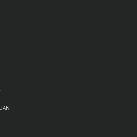
A
DUAN