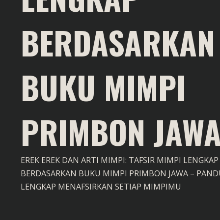
BERDASARKAN
BUKU MIMPI
PRIMBON JAW
EREK EREK DAN ARTI MIMPI: TAFSIR MIMPI LENGKAP
BERDASARKAN BUKU MIMPI PRIMBON JAWA – PAN
LENGKAP MENAFSIRKAN SETIAP MIMPIMU