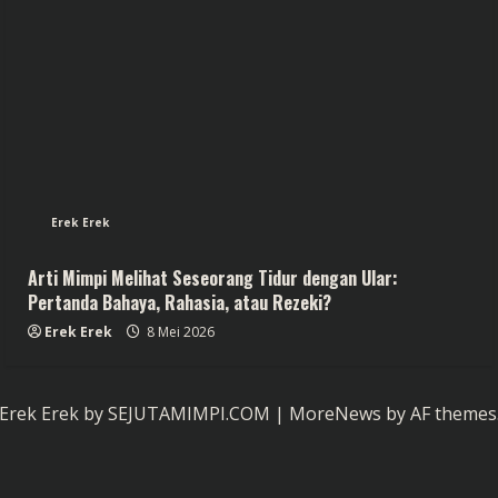
Erek Erek
Arti Mimpi Melihat Seseorang Tidur dengan Ular:
Pertanda Bahaya, Rahasia, atau Rezeki?
Erek Erek
8 Mei 2026
Erek Erek by SEJUTAMIMPI.COM
|
MoreNews
by AF themes