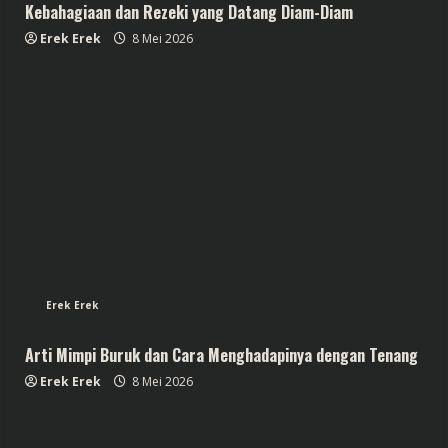
Kebahagiaan dan Rezeki yang Datang Diam-Diam
Erek Erek
8 Mei 2026
Erek Erek
Arti Mimpi Buruk dan Cara Menghadapinya dengan Tenang
Erek Erek
8 Mei 2026