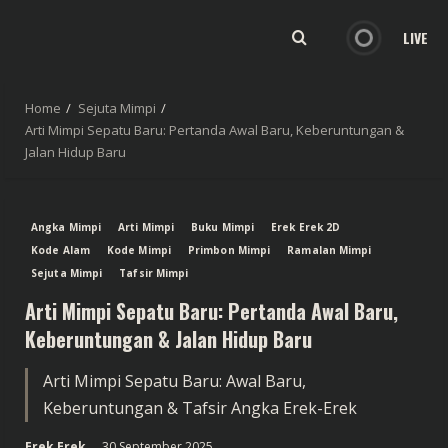
LIVE
Home
Sejuta Mimpi
Arti Mimpi Sepatu Baru: Pertanda Awal Baru, Keberuntungan &
Jalan Hidup Baru
Angka Mimpi
Arti Mimpi
Buku Mimpi
Erek Erek 2D
Kode Alam
Kode Mimpi
Primbon Mimpi
Ramalan Mimpi
Sejuta Mimpi
Tafsir Mimpi
Arti Mimpi Sepatu Baru: Pertanda Awal Baru,
Keberuntungan & Jalan Hidup Baru
Arti Mimpi Sepatu Baru: Awal Baru,
Keberuntungan & Tafsir Angka Erek-Erek
Erek Erek
30 September 2025