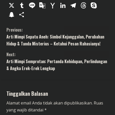
X
Tumblr
Line
Google
Yahoo
LinkedIn
Telegram
Thread
Sky
Translate
Mail
Snapchat
Share
C
Previous:
Arti Mimpi Sepatu Aneh: Simbol Kejanggalan, Perubahan
o
Hidup & Tanda Misterius – Ketahui Pesan Rahasianya!
n
Next:
t
Arti Mimpi Semprotan: Pertanda Kehidupan, Perlindungan
& Angka Erek-Erek Lengkap
i
n
Tinggalkan Balasan
u
Alamat email Anda tidak akan dipublikasikan.
Ruas
e
yang wajib ditandai
*