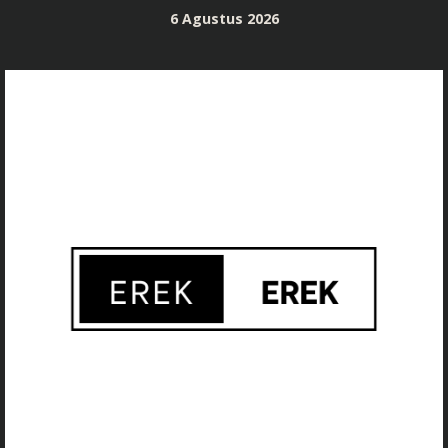
Skip
6 Agustus 2026
to
content