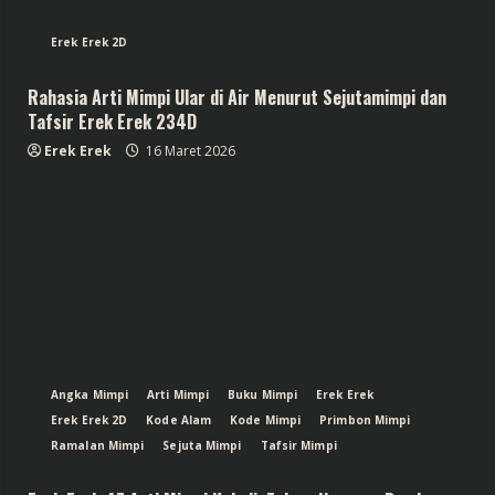
Erek Erek 2D
Rahasia Arti Mimpi Ular di Air Menurut Sejutamimpi dan
Tafsir Erek Erek 234D
Erek Erek
16 Maret 2026
Angka Mimpi
Arti Mimpi
Buku Mimpi
Erek Erek
Erek Erek 2D
Kode Alam
Kode Mimpi
Primbon Mimpi
Ramalan Mimpi
Sejuta Mimpi
Tafsir Mimpi