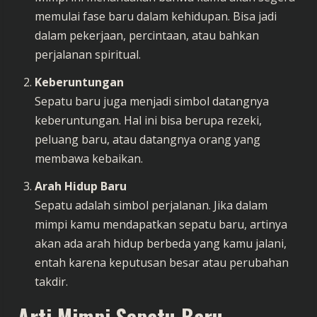
memulai fase baru dalam kehidupan. Bisa jadi
dalam pekerjaan, percintaan, atau bahkan
perjalanan spiritual.
Keberuntungan
Sepatu baru juga menjadi simbol datangnya
keberuntungan. Hal ini bisa berupa rezeki,
peluang baru, atau datangnya orang yang
membawa kebaikan.
Arah Hidup Baru
Sepatu adalah simbol perjalanan. Jika dalam
mimpi kamu mendapatkan sepatu baru, artinya
akan ada arah hidup berbeda yang kamu jalani,
entah karena keputusan besar atau perubahan
takdir.
Arti Mimpi Sepatu Baru