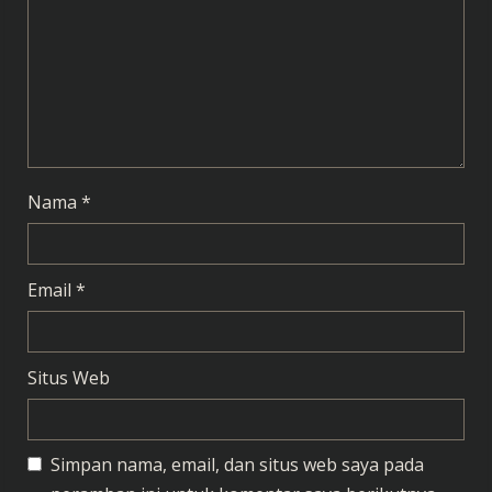
a
d
i
n
g
Nama
*
Email
*
Situs Web
Simpan nama, email, dan situs web saya pada