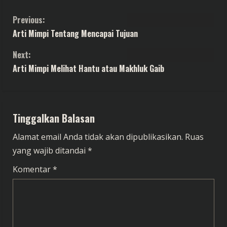
C
Previous:
Arti Mimpi Tentang Mencapai Tujuan
o
Next:
n
Arti Mimpi Melihat Hantu atau Makhluk Gaib
t
i
Tinggalkan Balasan
n
Alamat email Anda tidak akan dipublikasikan.
Ruas
u
yang wajib ditandai
*
e
Komentar
*
R
e