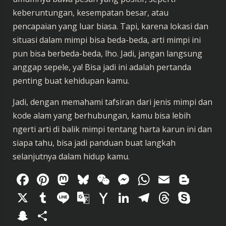
keberuntungan, kesempatan besar, atau
pencapaian yang luar biasa. Tapi, karena lokasi dan
situasi dalam mimpi bisa beda-beda, arti mimpi ini
pun bisa berbeda-beda, lho. Jadi, jangan langsung
anggap sepele, ya! Bisa jadi ini adalah pertanda
penting buat kehidupan kamu.
Jadi, dengan memahami tafsiran dari jenis mimpi dan
kode alam yang berhubungan, kamu bisa lebih
ngerti arti di balik mimpi tentang harta karun ini dan
siapa tahu, bisa jadi panduan buat langkah
selanjutnya dalam hidup kamu.
Facebook
Pinterest
Mastodon
Bluesky
WeChat
Messenger
WhatsAp
Email
Blog
X
Tumblr
Line
Google
Yahoo
LinkedIn
Telegram
Thread
Sky
Translate
Mail
Snapchat
Share