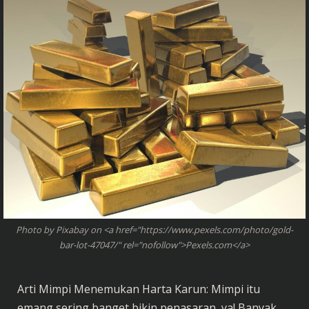
Photo by Pixabay on <a href="https://www.pexels.com/photo/gold-
bar-lot-47047/" rel="nofollow">Pexels.com</a>
Arti Mimpi Menemukan Harta Karun: Mimpi itu
emang sering banget bikin penasaran, ya! Banyak