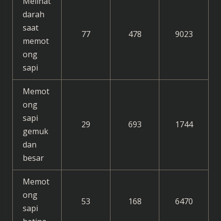
Melihat
darah
saat
77
478
9023
memot
ong
sapi
Memot
ong
sapi
29
693
1744
gemuk
dan
besar
Memot
ong
53
168
6470
sapi