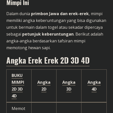
Mimpi Ini
Dalam dunia
primbon Jawa dan erek-erek
, mimpi
memiliki angka keberuntungan yang bisa digunakan
untuk bermain dalam togel atau sekadar dipercaya
sebagai
petunjuk keberuntungan
. Berikut adalah
angka-angka berdasarkan tafsiran mimpi
memotong hewan sapi.
Angka Erek Erek 2D 3D 4D
BUKU
MIMPI
Angka
Angka
Angka
2D
3D
2D
3D
4D
4D
Memot