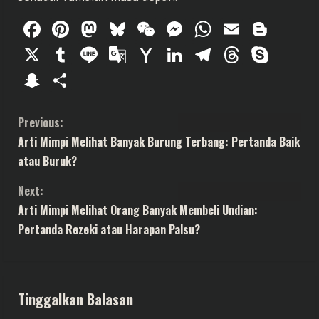
Facebook
Pinterest
Mastodon
Bluesky
WeChat
Messenger
WhatsAp
Email
Blog
X
Tumblr
Line
Google
Yahoo
LinkedIn
Telegram
Thread
Sky
Translate
Mail
Snapchat
Share
C
Previous:
Arti Mimpi Melihat Banyak Burung Terbang: Pertanda Baik
o
atau Buruk?
n
Next:
t
Arti Mimpi Melihat Orang Banyak Membeli Undian:
Pertanda Rezeki atau Harapan Palsu?
i
n
Tinggalkan Balasan
u