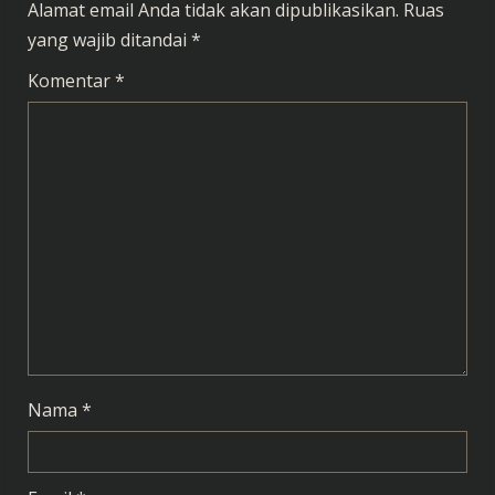
Alamat email Anda tidak akan dipublikasikan.
Ruas
e
yang wajib ditandai
*
R
Komentar
*
e
a
d
i
n
g
Nama
*