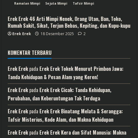
Ramalan Mimpi
Sejuta Mimpi
Tafsir Mimpi
Erek Erek 46 Arti Mimpi Nenek, Orang Utan, Ban, Toko,
Rumah Sakit, Sikat, Terjun Bebas, Kepiting, dan Kupu-kupu
Erek Erek
18 Desember 2025
2
KOMENTAR TERBARU
Erek Erek
pada
Erek Erek Tokek Menurut Primbon Jawa:
Tanda Kehidupan & Pesan Alam yang Keren!
Erek Erek
pada
Erek Erek Cicak: Tanda Kehidupan,
Perubahan, dan Keberuntungan Tak Terduga
Erek Erek
pada
Erek Erek Binatang Melata & Serangga:
Tafsir Misterius, Kode Alam, dan Makna Kehidupan
Erek Erek
pada
Erek Erek Kera dan Sifat Manusia: Makna