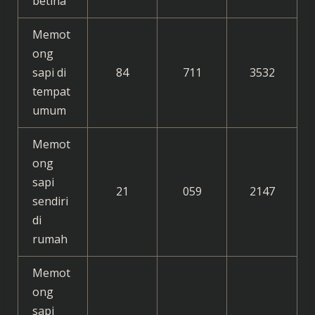
betina
Memot
ong
sapi di
84
711
3532
tempat
umum
Memot
ong
sapi
21
059
2147
sendiri
di
rumah
Memot
ong
sapi