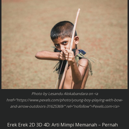
Photo by Lesandu Alokabandara on <a
href="https://www.pexels.com/photo/young-boy-playing-with-bow-
and-arrow-outdoors-31625369/" rel="nofollow">Pexels.com</a>
Erek Erek 2D 3D 4D: Arti Mimpi Memanah – Pernah