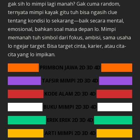
gak sih lo mimpi lagi manah? Gak cuma random,
ternyata mimpi kayak gitu tuh bisa ngasih clue
tentang kondisi lo sekarang—baik secara mental,
emosional, bahkan soal masa depan lo. Mimpi
memanah tuh simbol dari fokus, ambisi, sama usaha
lo ngejar target. Bisa target cinta, karier, atau cita-
cita yang lo impikan.
PRIMBON JAWA 2D 3D 4D
TAFSIR MIMPI 2D 3D 4D
KODE ALAM 2D 3D 4D
BUKU MIMPI 2D 3D 4D
EREK EREK 2D 3D 4D
ARTI MIMPI 2D 3D 4D