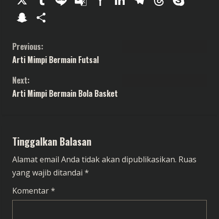
Translate
Mail
Snapchat
Share
C
Previous:
Arti Mimpi Bermain Futsal
o
Next:
n
Arti Mimpi Bermain Bola Basket
t
i
Tinggalkan Balasan
n
Alamat email Anda tidak akan dipublikasikan.
Ruas
u
yang wajib ditandai
*
e
Komentar
*
R