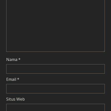
e
a
d
i
n
g
Nama
*
Email
*
Situs Web