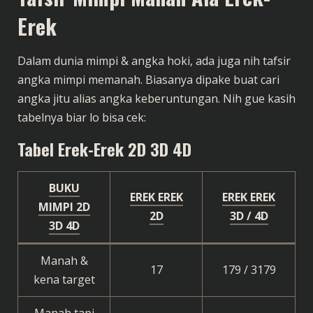
Erek
Dalam dunia mimpi & angka hoki, ada juga nih tafsir
angka mimpi memanah. Biasanya dipake buat cari
angka jitu alias angka keberuntungan. Nih gue kasih
tabelnya biar lo bisa cek:
Tabel Erek-Erek 2D 3D 4D
BUKU
EREK EREK
EREK EREK
MIMPI 2D
2D
3D / 4D
3D 4D
Manah &
17
179 / 3179
kena target
Manah tapi