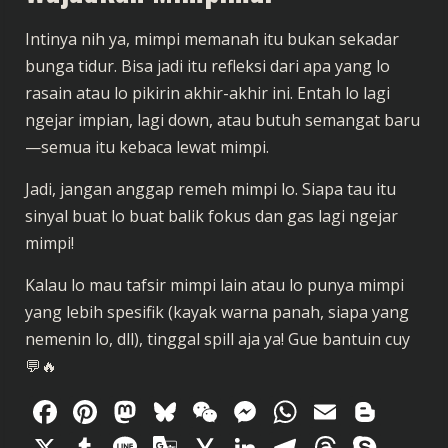
Intinya nih ya, mimpi memanah itu bukan sekadar
bunga tidur. Bisa jadi itu refleksi dari apa yang lo
rasain atau lo pikirin akhir-akhir ini. Entah lo lagi
ngejar impian, lagi down, atau butuh semangat baru
—semua itu kebaca lewat mimpi.
Jadi, jangan anggap remeh mimpi lo. Siapa tau itu
sinyal buat lo buat balik fokus dan gas lagi ngejar
mimpi!
Kalau lo mau tafsir mimpi lain atau lo punya mimpi
yang lebih spesifik (kayak warna panah, siapa yang
nemenin lo, dll), tinggal spill aja ya! Gue bantuin cuy
💬🔥
Facebook
Pinterest
Mastodon
Bluesky
WeChat
Messenger
WhatsAp
Email
Blog
X
Tumblr
Line
Google
Yahoo
LinkedIn
Telegram
Thread
Sky