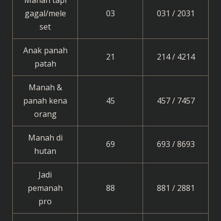
gagal/mele
03
031 / 2031
set
Anak panah
21
214 / 4214
patah
Manah &
panah kena
45
457 / 7457
orang
Manah di
69
693 / 8693
hutan
Jadi
pemanah
88
881 / 2881
pro