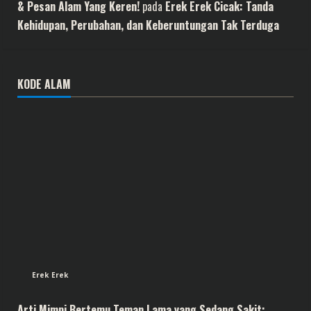
& Pesan Alam Yang Keren!
pada
Erek Erek Cicak: Tanda
Kehidupan, Perubahan, dan Keberuntungan Tak Terduga
KODE ALAM
Erek Erek
Arti Mimpi Bertemu Teman Lama yang Sedang Sakit: