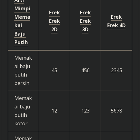
Arti
Mimpi
Erek
Erek
Mema
Erek
Erek
Erek
kai
Erek 4D
2D
3D
Baju
Putih
Memak
ai baju
45
456
2345
putih
bersih
Memak
ai baju
12
123
5678
putih
kotor
Memak