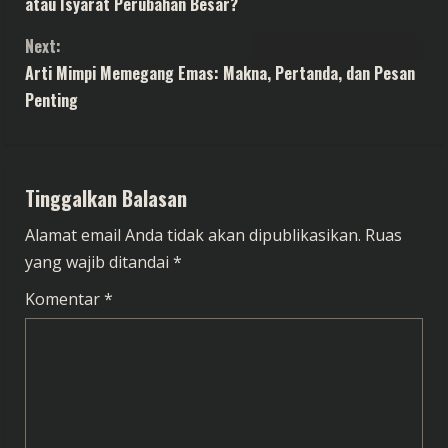
atau Isyarat Perubahan Besar?
n
Next:
t
Arti Mimpi Memegang Emas: Makna, Pertanda, dan Pesan
Penting
i
n
Tinggalkan Balasan
u
Alamat email Anda tidak akan dipublikasikan.
Ruas
e
yang wajib ditandai
*
R
Komentar
*
e
a
d