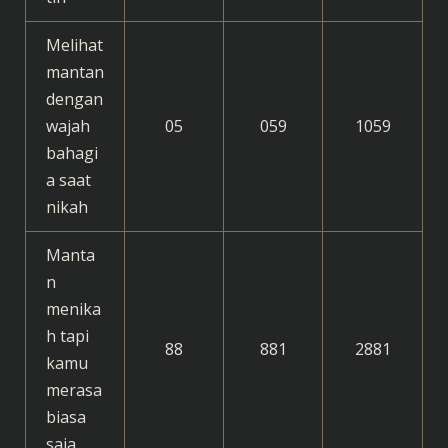
Melihat
mantan
dengan
wajah
05
059
1059
bahagi
a saat
nikah
Manta
n
menika
h tapi
88
881
2881
kamu
merasa
biasa
saja