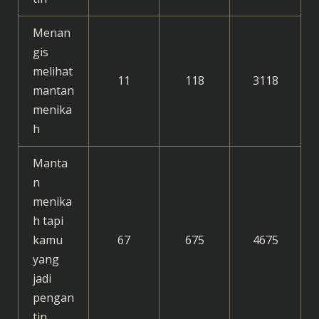
Menan
gis
melihat
11
118
3118
mantan
menika
h
Manta
n
menika
h tapi
kamu
67
675
4675
yang
jadi
pengan
tin