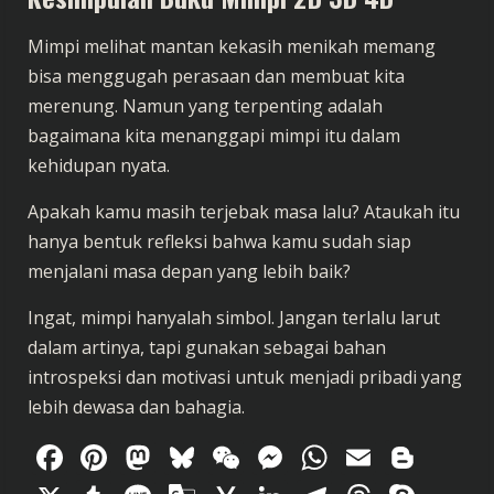
Mimpi melihat mantan kekasih menikah memang
bisa menggugah perasaan dan membuat kita
merenung. Namun yang terpenting adalah
bagaimana kita menanggapi mimpi itu dalam
kehidupan nyata.
Apakah kamu masih terjebak masa lalu? Ataukah itu
hanya bentuk refleksi bahwa kamu sudah siap
menjalani masa depan yang lebih baik?
Ingat, mimpi hanyalah simbol. Jangan terlalu larut
dalam artinya, tapi gunakan sebagai bahan
introspeksi dan motivasi untuk menjadi pribadi yang
lebih dewasa dan bahagia.
Facebook
Pinterest
Mastodon
Bluesky
WeChat
Messenger
WhatsAp
Email
Blog