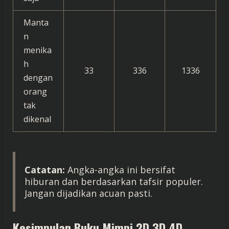
Manta
n
menika
h
33
336
1336
dengan
orang
tak
dikenal
Catatan:
Angka-angka ini bersifat
hiburan dan berdasarkan tafsir populer.
Jangan dijadikan acuan pasti.
Kesimpulan
Buku Mimpi 2D 3D 4D