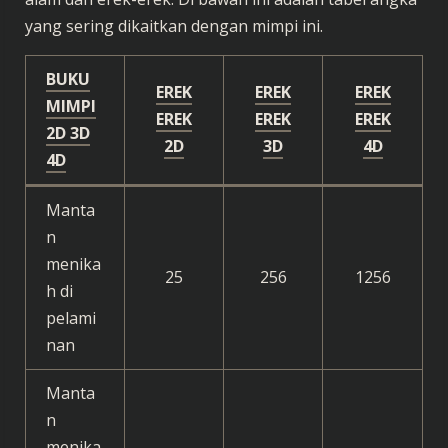
yang sering dikaitkan dengan mimpi ini.
BUKU
EREK
EREK
EREK
MIMPI
EREK
EREK
EREK
2D 3D
2D
3D
4D
4D
Manta
n
menika
25
256
1256
h di
pelami
nan
Manta
n
menika