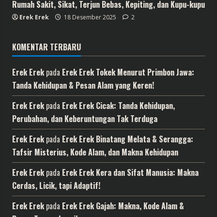
Rumah Sakit, Sikat, Terjun Bebas, Kepiting, dan Kupu-kupu
Erek Erek
18 Desember 2025
2
KOMENTAR TERBARU
Erek Erek
pada
Erek Erek Tokek Menurut Primbon Jawa:
Tanda Kehidupan & Pesan Alam yang Keren!
Erek Erek
pada
Erek Erek Cicak: Tanda Kehidupan,
Perubahan, dan Keberuntungan Tak Terduga
Erek Erek
pada
Erek Erek Binatang Melata & Serangga:
Tafsir Misterius, Kode Alam, dan Makna Kehidupan
Erek Erek
pada
Erek Erek Kera dan Sifat Manusia: Makna
Cerdas, Licik, tapi Adaptif!
Erek Erek
pada
Erek Erek Gajah: Makna, Kode Alam &