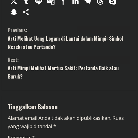
X
Tumblr
Line
Google
Yahoo
LinkedIn
Telegram
Thread
Sky
Translate
Mail
Snapchat
Share
C
Previous:
Arti Melihat Uang Logam di Lantai dalam Mimpi: Simbol
o
Rezeki atau Pertanda?
n
Next:
t
Arti Mimpi Melihat Mertua Sakit: Pertanda Baik atau
Buruk?
i
n
Tinggalkan Balasan
u
Alamat email Anda tidak akan dipublikasikan.
Ruas
e
yang wajib ditandai
*
R
Komentar
*