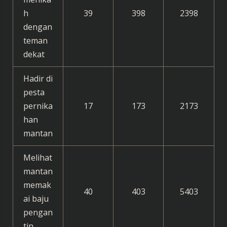
h
39
398
2398
dengan
teman
dekat
Hadir di
pesta
pernika
17
173
2173
han
mantan
Melihat
mantan
memak
40
403
5403
ai baju
pengan
tin