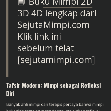
📘
Buku Mimpi 2D
3D 4D
lengkap dari
SejutaMimpi.com
Klik link ini
sebelum telat
[
sejutamimpi.com
]
Tafsir Modern: Mimpi sebagai Refleksi
Diri
Banyak ahli mimpi dan terapis percaya bahwa mimpi
bukanlah ramalan masa depan, melainkan refleksi