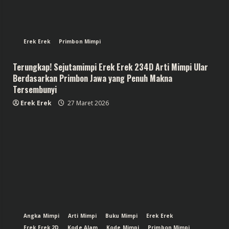
Erek Erek
Primbon Mimpi
Terungkap! Sejutamimpi Erek Erek 234D Arti Mimpi Ular
Berdasarkan Primbon Jawa yang Penuh Makna
Tersembunyi
Erek Erek
27 Maret 2026
Angka Mimpi
Arti Mimpi
Buku Mimpi
Erek Erek
Erek Erek 2D
Kode Alam
Kode Mimpi
Primbon Mimpi