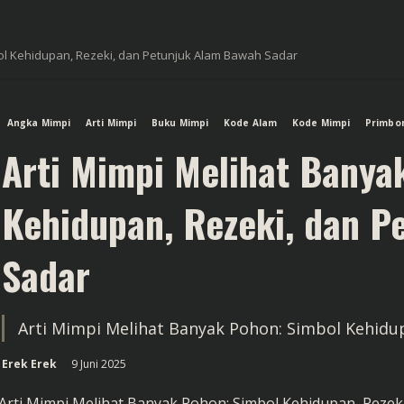
bol Kehidupan, Rezeki, dan Petunjuk Alam Bawah Sadar
Angka Mimpi
Arti Mimpi
Buku Mimpi
Kode Alam
Kode Mimpi
Primbo
Arti Mimpi Melihat Banya
Kehidupan, Rezeki, dan P
Sadar
Arti Mimpi Melihat Banyak Pohon: Simbol Kehidu
Erek Erek
9 Juni 2025