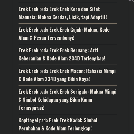
Erek Erek
pada
Erek Erek Kera dan Sifat
Manusia: Makna Cerdas, Licik, tapi Adaptif!
Erek Erek
pada
Erek Erek Gajah: Makna, Kode
Alam & Pesan Tersembunyi!
Erek Erek
pada
Erek Erek Beruang: Arti
Keberanian & Kode Alam 234D Terlengkap!
Erek Erek
pada
Erek Erek Macan: Rahasia Mimpi
& Kode Alam 234D yang Bikin Kaya!
Erek Erek
pada
Erek Erek Serigala: Makna Mimpi
& Simbol Kehidupan yang Bikin Kamu
Terinspirasi!
Kopitogel
pada
Erek Erek Kadal: Simbol
Perubahan & Kode Alam Terlengkap!