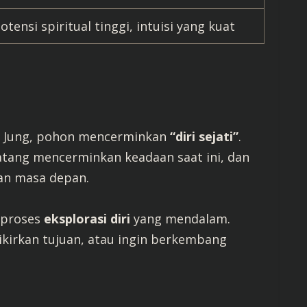
otensi spiritual tinggi, intuisi yang kuat
rl Jung, pohon mencerminkan
“diri sejati”
.
tang mencerminkan keadaan saat ini, dan
an masa depan.
 proses
eksplorasi diri
yang mendalam.
irkan tujuan, atau ingin berkembang