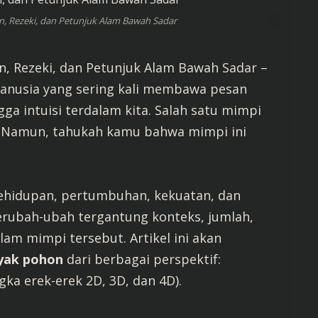
n, Rezeki, dan Petunjuk Alam Bawah Sadar
n, Rezeki, dan Petunjuk Alam Bawah Sadar –
anusia yang sering kali membawa pesan
ga intuisi terdalam kita. Salah satu mimpi
. Namun, tahukah kamu bahwa mimpi ini
ehidupan, pertumbuhan, kekuatan, dan
berubah-ubah tergantung konteks, jumlah,
lam mimpi tersebut. Artikel ini akan
nyak pohon
dari berbagai perspektif:
ngka erek-erek 2D, 3D, dan 4D).