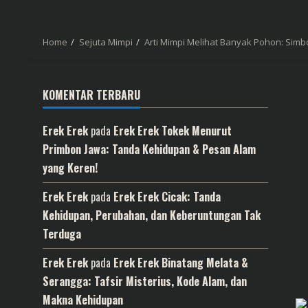
Home
Sejuta Mimpi
Arti Mimpi Melihat Banyak Pohon: Sim
KOMENTAR TERBARU
Erek Erek
pada
Erek Erek Tokek Menurut
Primbon Jawa: Tanda Kehidupan & Pesan Alam
yang Keren!
Erek Erek
pada
Erek Erek Cicak: Tanda
Kehidupan, Perubahan, dan Keberuntungan Tak
Terduga
Erek Erek
pada
Erek Erek Binatang Melata &
Serangga: Tafsir Misterius, Kode Alam, dan
Makna Kehidupan