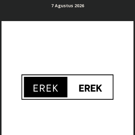
Skip
7 Agustus 2026
to
content