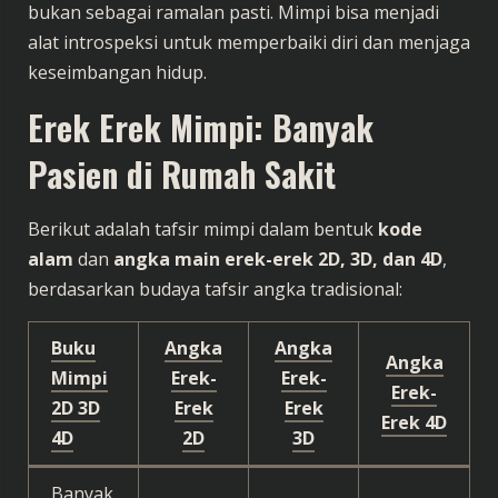
bukan sebagai ramalan pasti. Mimpi bisa menjadi
alat introspeksi untuk memperbaiki diri dan menjaga
keseimbangan hidup.
Erek Erek Mimpi: Banyak
Pasien di Rumah Sakit
Berikut adalah tafsir mimpi dalam bentuk
kode
alam
dan
angka main erek-erek 2D, 3D, dan 4D
,
berdasarkan budaya tafsir angka tradisional:
Buku
Angka
Angka
Angka
Mimpi
Erek-
Erek-
Erek-
2D 3D
Erek
Erek
Erek 4D
4D
2D
3D
Banyak