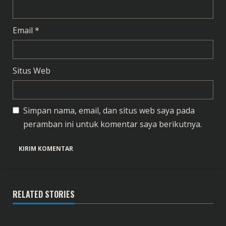
Email
*
Situs Web
Simpan nama, email, dan situs web saya pada
peramban ini untuk komentar saya berikutnya.
RELATED STORIES