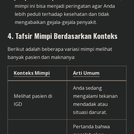
mimpi ini bisa menjadi peringatan agar Anda
lebih peduli terhadap kesehatan dan tidak
mengabaikan gejala-gejala penyakit.
4. Tafsir Mimpi Berdasarkan Konteks
Berikut adalah beberapa variasi mimpi melihat
banyak pasien dan maknanya:
Konteks Mimpi
Arti Umum
Anda sedang
Melihat pasien di
mengalami tekanan
IGD
mendadak atau
situasi darurat.
Pertanda bahwa