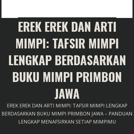
EREK EREK DAN ARTI
MIMPI: TAFSIR MIMPI
LENGKAP BERDASARKAN
BUKU MIMPI PRIMBON
JAWA
EREK EREK DAN ARTI MIMPI: TAFSIR MIMPI LENGKAP
BERDASARKAN BUKU MIMPI PRIMBON JAWA – PANDUAN
LENGKAP MENAFSIRKAN SETIAP MIMPIMU