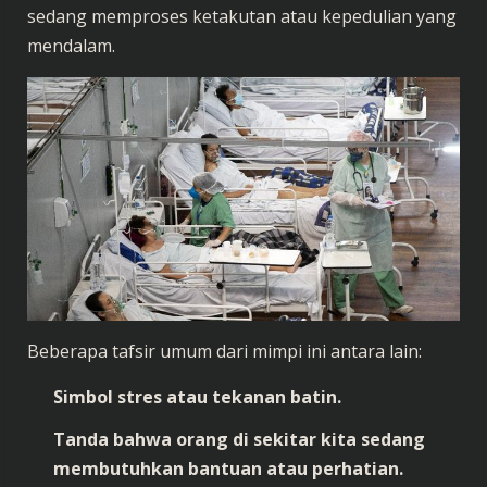
sedang memproses ketakutan atau kepedulian yang
mendalam.
Beberapa tafsir umum dari mimpi ini antara lain:
Simbol stres atau tekanan batin.
Tanda bahwa orang di sekitar kita sedang
membutuhkan bantuan atau perhatian.