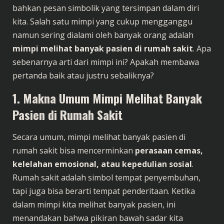
bahkan pesan simbolik yang tersimpan dalam diri
kita. Salah satu mimpi yang cukup mengganggu
namun sering dialami oleh banyak orang adalah
mimpi melihat banyak pasien di rumah sakit
. Apa
sebenarnya arti dari mimpi ini? Apakah membawa
pertanda baik atau justru sebaliknya?
1. Makna Umum Mimpi Melihat Banyak
Pasien di Rumah Sakit
Secara umum, mimpi melihat banyak pasien di
rumah sakit bisa mencerminkan
perasaan cemas,
kelelahan emosional, atau kepedulian sosial
.
Rumah sakit adalah simbol tempat penyembuhan,
tapi juga bisa berarti tempat penderitaan. Ketika
dalam mimpi kita melihat banyak pasien, ini
menandakan bahwa pikiran bawah sadar kita