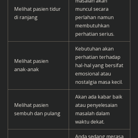
masalah akan
Melihat pasien tidur
muncul secara
di ranjang
perlahan namun
membutuhkan
perhatian serius.
Kebutuhan akan
perhatian terhadap
Melihat pasien
hal-hal yang bersifat
anak-anak
emosional atau
nostalgia masa kecil.
Akan ada kabar baik
Melihat pasien
atau penyelesaian
sembuh dan pulang
masalah dalam
waktu dekat.
Anda sedang merasa