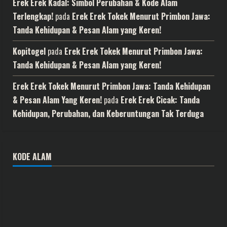
Erek Erek Kadal: Simbol Perubahan & Kode Alam
Terlengkap!
pada
Erek Erek Tokek Menurut Primbon Jawa:
Tanda Kehidupan & Pesan Alam yang Keren!
Kopitogel
pada
Erek Erek Tokek Menurut Primbon Jawa:
Tanda Kehidupan & Pesan Alam yang Keren!
Erek Erek Tokek Menurut Primbon Jawa: Tanda Kehidupan
& Pesan Alam Yang Keren!
pada
Erek Erek Cicak: Tanda
Kehidupan, Perubahan, dan Keberuntungan Tak Terduga
KODE ALAM