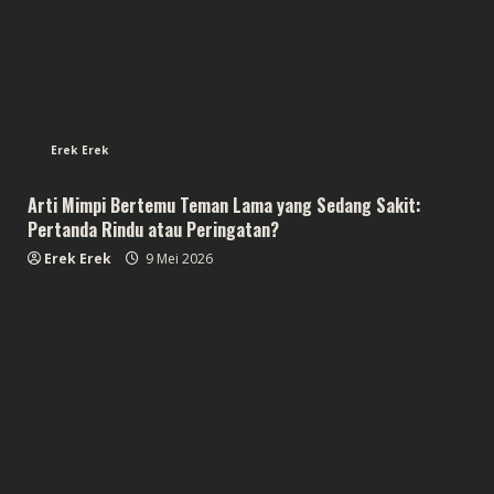
Erek Erek
Arti Mimpi Bertemu Teman Lama yang Sedang Sakit:
Pertanda Rindu atau Peringatan?
Erek Erek
9 Mei 2026