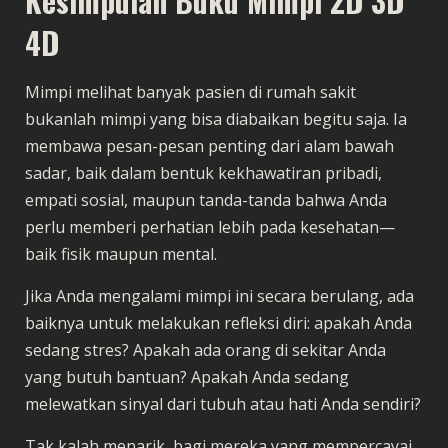
Kesimpulan
Buku Mimpi 2D 3D
4D
Mimpi melihat banyak pasien di rumah sakit
bukanlah mimpi yang bisa diabaikan begitu saja. Ia
membawa pesan-pesan penting dari alam bawah
sadar, baik dalam bentuk kekhawatiran pribadi,
empati sosial, maupun tanda-tanda bahwa Anda
perlu memberi perhatian lebih pada kesehatan—
baik fisik maupun mental.
Jika Anda mengalami mimpi ini secara berulang, ada
baiknya untuk melakukan refleksi diri: apakah Anda
sedang stres? Apakah ada orang di sekitar Anda
yang butuh bantuan? Apakah Anda sedang
melewatkan sinyal dari tubuh atau hati Anda sendiri?
Tak kalah menarik, bagi mereka yang mempercayai