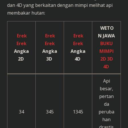
dan 4D yang berkaitan dengan mimpi melihat api
membakar hutan:
WETO
Erek
Erek
Erek
N JAWA
Erek
Erek
Erek
BUKU
Angka
Angka
Angka
MIMPI
2D
3D
4D
2D 3D
4D
Api
besar,
pertan
da
34
345
1345
peruba
han
drastis