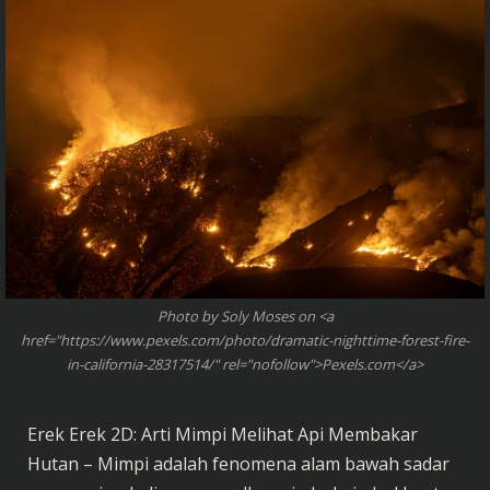
Photo by Soly Moses on <a
href="https://www.pexels.com/photo/dramatic-nighttime-forest-fire-
in-california-28317514/" rel="nofollow">Pexels.com</a>
Erek Erek 2D: Arti Mimpi Melihat Api Membakar
Hutan – Mimpi adalah fenomena alam bawah sadar