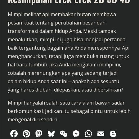
Mimpi melihat api membakar hutan membawa
pesan kuat tentang perubahan besar dan
transformasi dalam hidup Anda. Meski tampak
menakutkan, mimpi ini juga bisa menjadi pertanda
baik tergantung bagaimana Anda meresponnya. Api
menghancurkan, tetapi juga membuka ruang untuk
hal baru tumbuh. Jika Anda mengalami mimpi ini,
cobalah merenungkan apa yang sedang terjadi
dalam hidup Anda saat ini—apakah ada sesuatu
yang harus diubah, dilepaskan, atau dibersihkan?
Mimpi hanyalah salah satu cara alam bawah sadar
berkomunikasi. Jadikan itu sebagai pintu untuk lebih
mengenal diri sendiri.
Facebook
Pinterest
Mastodon
Bluesky
WeChat
Messenger
WhatsAp
Email
Blog