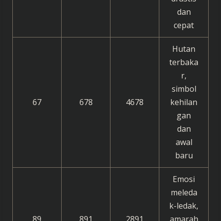
dan
cepat
Hutan
terbaka
r,
simbol
67
678
4678
kehilan
gan
dan
awal
baru
Emosi
meleda
k-ledak,
89
891
2891
amarah