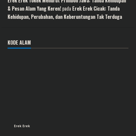
Erek Erek Tokek Menurut Primbon Jawa: Tanda Kehidupan
& Pesan Alam Yang Keren!
pada
Erek Erek Cicak: Tanda
Kehidupan, Perubahan, dan Keberuntungan Tak Terduga
KODE ALAM
Erek Erek