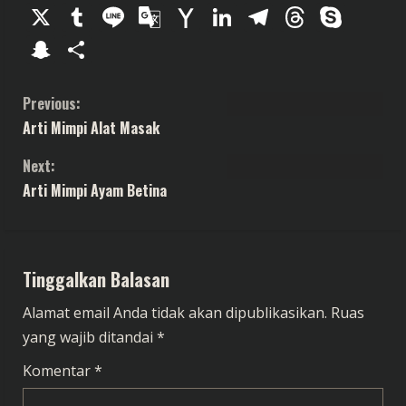
X
Tumblr
Line
Google
Yahoo
LinkedIn
Telegram
Thread
Sky
Translate
Mail
Snapchat
Share
C
Previous:
Arti Mimpi Alat Masak
o
Next:
n
Arti Mimpi Ayam Betina
t
i
Tinggalkan Balasan
n
Alamat email Anda tidak akan dipublikasikan.
Ruas
u
yang wajib ditandai
*
e
Komentar
*