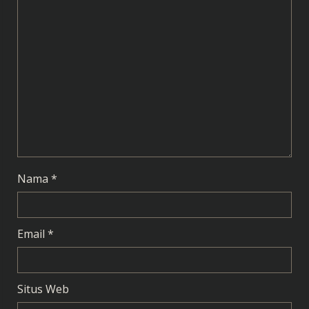
R
e
a
d
i
n
g
Nama
*
Email
*
Situs Web