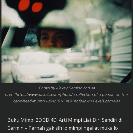
Photo by Alexey Demidov on <a
href="https://www.pexels.com/photo/a-reflection-of-a-person-on-the-
car-s-head-mirror-10542161/" rel="nofollow">Pexels.com</a>
Buku Mimpi 2D 3D 4D: Arti Mimpi Liat Diri Sendiri di
Cermin – Pernah gak sih lo mimpi ngeliat muka lo