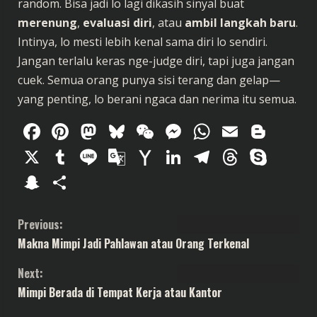
random. Bisa jadi lo lagi dikasih sinyal buat
merenung
,
evaluasi diri
, atau
ambil langkah baru
.
Intinya, lo mesti lebih kenal sama diri lo sendiri.
Jangan terlalu keras nge-judge diri, tapi juga jangan
cuek. Semua orang punya sisi terang dan gelap—
yang penting, lo berani ngaca dan nerima itu semua.
Facebook
Pinterest
Mastodon
Bluesky
WeChat
Messenger
WhatsAp
Email
Blog
X
Tumblr
Line
Google
Yahoo
LinkedIn
Telegram
Thread
Sky
Translate
Mail
Snapchat
Share
C
Previous:
Makna Mimpi Jadi Pahlawan atau Orang Terkenal
o
Next:
n
Mimpi Berada di Tempat Kerja atau Kantor