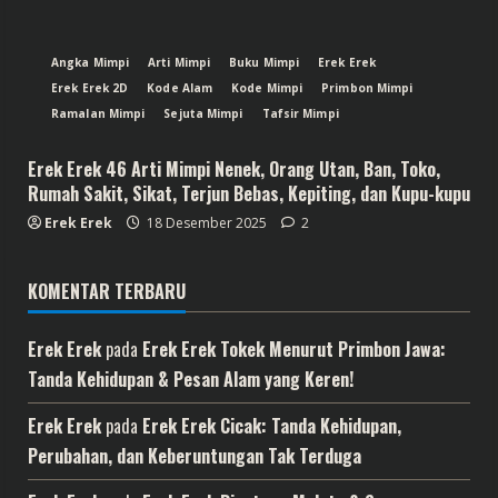
Angka Mimpi
Arti Mimpi
Buku Mimpi
Erek Erek
Erek Erek 2D
Kode Alam
Kode Mimpi
Primbon Mimpi
Ramalan Mimpi
Sejuta Mimpi
Tafsir Mimpi
Erek Erek 46 Arti Mimpi Nenek, Orang Utan, Ban, Toko,
Rumah Sakit, Sikat, Terjun Bebas, Kepiting, dan Kupu-kupu
Erek Erek
18 Desember 2025
2
KOMENTAR TERBARU
Erek Erek
pada
Erek Erek Tokek Menurut Primbon Jawa:
Tanda Kehidupan & Pesan Alam yang Keren!
Erek Erek
pada
Erek Erek Cicak: Tanda Kehidupan,
Perubahan, dan Keberuntungan Tak Terduga