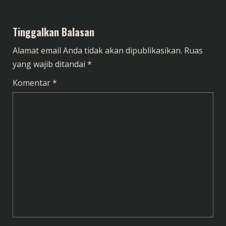
t
i
Tinggalkan Balasan
n
Alamat email Anda tidak akan dipublikasikan.
Ruas
u
yang wajib ditandai
*
e
Komentar
*
R
e
a
d
i
n