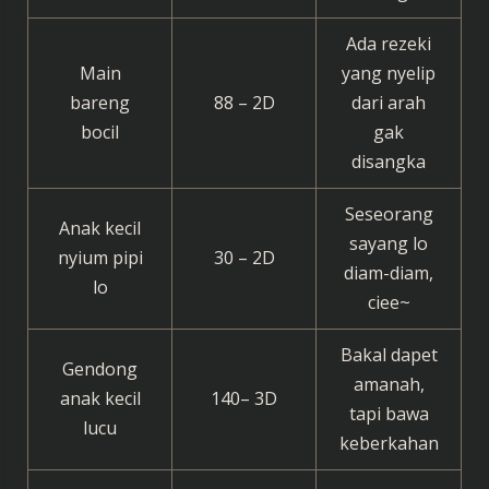
Ada rezeki
Main
yang nyelip
bareng
88 – 2D
dari arah
bocil
gak
disangka
Seseorang
Anak kecil
sayang lo
nyium pipi
30 – 2D
diam-diam,
lo
ciee~
Bakal dapet
Gendong
amanah,
anak kecil
140– 3D
tapi bawa
lucu
keberkahan