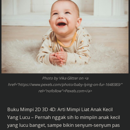
Photo by Vika Glitter on <a
href="https://www.pexels.com/photo/baby-lying-on-fur-1648383/"
rel="nofollow">Pexels.com</a>
Buku Mimpi 2D 3D 4D: Arti Mimpi Liat Anak Kecil
Yang Lucu – Pernah nggak sih lo mimpiin anak kecil
yang lucu banget, sampe bikin senyum-senyum pas