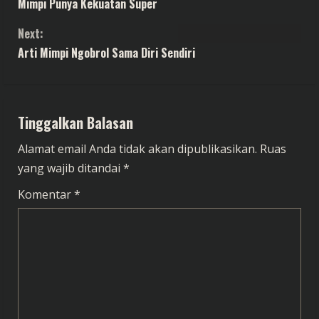
Mimpi Punya Kekuatan Super
o
Next:
n
Arti Mimpi Ngobrol Sama Diri Sendiri
t
i
Tinggalkan Balasan
n
Alamat email Anda tidak akan dipublikasikan.
Ruas
u
yang wajib ditandai
*
e
Komentar
*
R
e
a
d