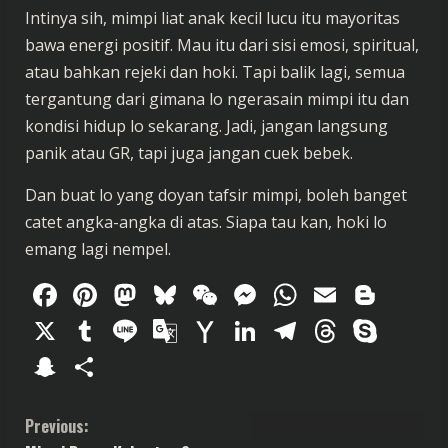
Intinya sih, mimpi liat anak kecil lucu itu mayoritas
bawa energi positif. Mau itu dari sisi emosi, spiritual,
atau bahkan rejeki dan hoki. Tapi balik lagi, semua
tergantung dari gimana lo ngerasain mimpi itu dan
kondisi hidup lo sekarang. Jadi, jangan langsung
panik atau GR, tapi juga jangan cuek bebek.
Dan buat lo yang doyan tafsir mimpi, boleh banget
catet angka-angka di atas. Siapa tau kan, hoki lo
emang lagi nempel.
Facebook
Pinterest
Mastodon
Bluesky
WeChat
Messenger
WhatsAp
Email
Blog
X
Tumblr
Line
Google
Yahoo
LinkedIn
Telegram
Thread
Sky
Translate
Mail
Snapchat
Share
C
Previous: