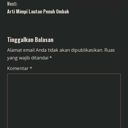
Next:
n
Arti Mimpi Lautan Penuh Ombak
t
i
Tinggalkan Balasan
n
Alamat email Anda tidak akan dipublikasikan.
Ruas
u
yang wajib ditandai
*
e
Komentar
*
R
e
a
d