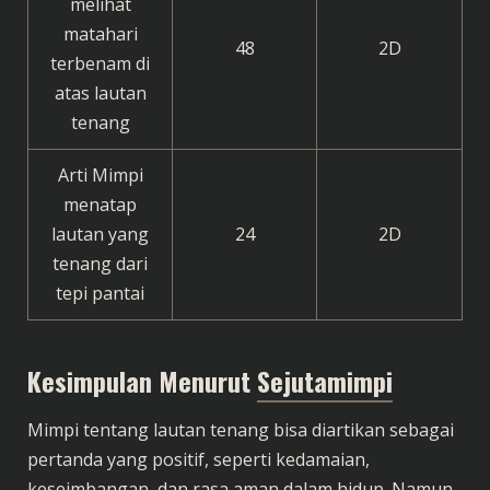
melihat
matahari
48
2D
terbenam di
atas lautan
tenang
Arti Mimpi
menatap
lautan yang
24
2D
tenang dari
tepi pantai
Kesimpulan
Menurut
Sejutamimpi
Mimpi tentang lautan tenang bisa diartikan sebagai
pertanda yang positif, seperti kedamaian,
keseimbangan, dan rasa aman dalam hidup. Namun,