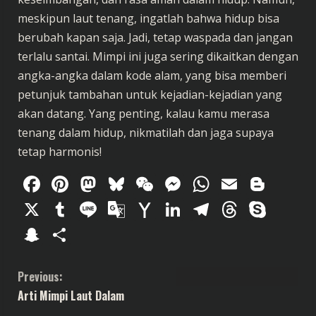
meskipun laut tenang, ingatlah bahwa hidup bisa
berubah kapan saja. Jadi, tetap waspada dan jangan
terlalu santai. Mimpi ini juga sering dikaitkan dengan
angka-angka dalam kode alam, yang bisa memberi
petunjuk tambahan untuk kejadian-kejadian yang
akan datang. Yang penting, kalau kamu merasa
tenang dalam hidup, nikmatilah dan jaga supaya
tetap harmonis!
Facebook
Pinterest
Mastodon
Bluesky
WeChat
Messenger
WhatsAp
Email
Blog
X
Tumblr
Line
Google
Yahoo
LinkedIn
Telegram
Thread
Sky
Translate
Mail
Snapchat
Share
C
Previous:
Arti Mimpi Laut Dalam
o